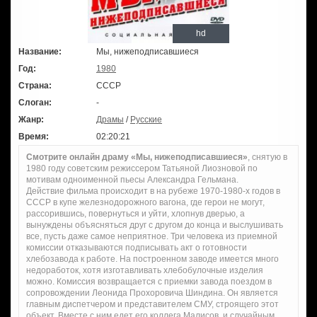
hd
Название:
Мы, нижеподписавшиеся
Год:
1980
Страна:
СССР
Слоган:
-
Жанр:
Драмы
/
Русские
Время:
02:20:21
Смотрите онлайн драму «Мы, нижеподписавшиеся»
, снятую в
1980 году советским режиссером Татьяной Лиозновой по
мотивам одноименной пьесы Александра Гельмана.
Действие фильма происходит в на рубеже 1970-1980-х годов в
СССР в купе железнодорожного вагона, где герои не могут,
рассорившись, повернуться и уйти, хлопнув дверью, а
вынуждены объясняться друг с другом до конца и выслушивать
все, пусть даже самое неприятное. Три человека из приемной
комиссии отказываются подписывать акт о готовности
хлебозавода к работе. На построенном заводе имеется много
недоработок, хотя изготавливать хлебобулочные изделия
можно. Комиссия возвращается с приемки завода поездом в
сопровождении Леонида Прохоровича Шиндина. Он является
главным диспетчером и представителем СМУ, строящего этот
объект. Вместе с ним едет его коллега Малисов, и случайным