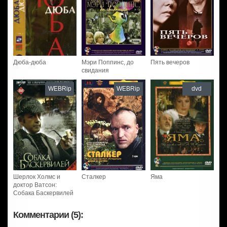
Дюба-дюба
Мэри Поппинс, до
Пять вечеров
свидания
WEBRip
WEBRip
dvd
Шерлок Холмс и
Сталкер
Яма
доктор Ватсон:
Собака Баскервилей
Комментарии (5):