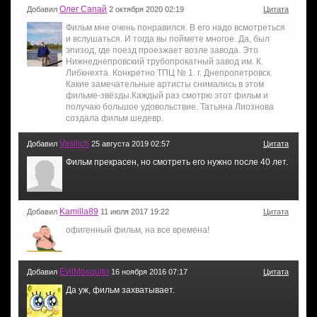
Олег Сапай
Добавил
2 октября 2020 02:19
Цитата
Фильм мне очень понравился. В его надо всмотреться
и вслушаться. И тогда вы поймете многое. Да, был
эпизод, где поезд проезжает возле завода. Это
Нижнеднепровский трубопрокатный завод им. К.
Либкнехта. Конкретно ТПЦ № 1. г. Днепропетровск.
Какие замечательные артисты снимались в этом
фильме-звёзды.Каждый раз смотрю этот фильм и
получаю большое удовольствие. Татьяна Лиознова
создала фильм шедевр.
Vasilich
Добавил
25 августа 2019 02:57
Цитата
Фильм прекрасен, но смотреть его нужно после 40 лет.
Kamilla89
Добавил
11 июля 2017 19:22
Цитата
офигенный фильм, на все времена!
EvilMosquito
Добавил
16 ноября 2016 07:17
Цитата
Да уж, фильм захватывает.