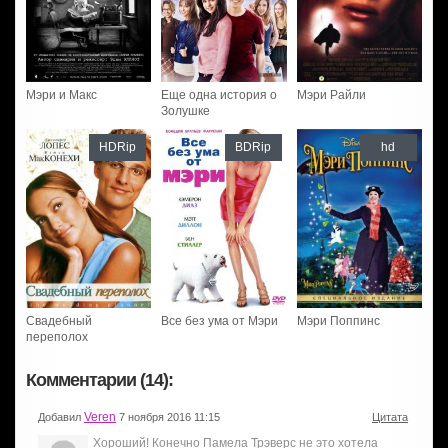
Мэри и Макс
Еще одна история о
Мэри Райли
Золушке
HDRip
BDRip
hd
Свадебный
Все без ума от Мэри
Мэри Поппинс
переполох
Комментарии (14):
Veren
Добавил
7 ноября 2016 11:15
Цитата
Хороший! Конечно Памела Трэверс не это хотела