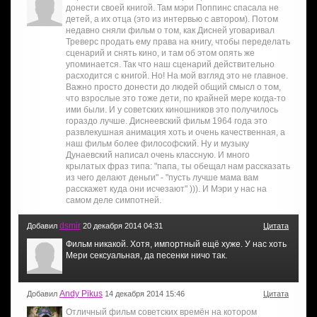
донести своей книгой. Там мэри Поппинс спасала не
детей, а их отца (это из интервью с автором). Потом
недавно сняли фильм о том, как Дисней уговаривал
Треверс продать ему права на книгу, чтобы переделать
сценарий и снять кино, и там об этом опять же
упоминается. Так что наш сценарий действительно
расходится с книгой. Но! На мой взгляд это не главное.
Важно просто донести до людей общий смысл о том,
что взрослые это тоже дети, по крайней мере когда-то
ими были. И у советских киношников это получилось
гораздо лучше. Диснеевский фильм 1964 года это
развлекушная анимация хоть и очень качественная, а
наш фильм более философский. Ну и музыку
Дунаевский написал очень классную. И много
крылатых фраз типа: "папа, ты обещал нам рассказать
из чего делают деньги" - "пусть лучше мама вам
расскажет куда они исчезают" ))). И Мэри у нас на
самом деле симпотней.
dsmir
Добавил
20 декабря 2014 04:31
Цитата
Фильм никакой. Хотя, импортный ещё хуже. У нас хоть
Мери сексуальная, да песенки ничо так.
Andy Pikus
Добавил
14 декабря 2014 15:46
Цитата
Отличный фильм советских времён на котором