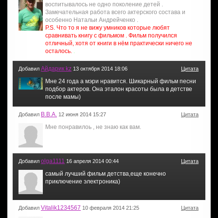
воспитывалось не одно поколение детей .
Замечательная работа всего актерского состава и
особенно Натальи Андрейченко .
P.S. Что то я не вижу умников которые любят
сравнивать книгу с фильмом . Фильм получился
отличный, хотя от книги в нём практически ничего не
осталось.
.
Айдарик kz
Добавил
13 октября 2014 18:06
Цитата
Мне 24 года а мэри нравится. Шикарный фильм песни
подбор актеров. Она эталон красоты была в детстве
после мамы)
В.В.А.
Добавил
12 июня 2014 15:27
Цитата
Мне понравилоь , не знаю как вам.
olga1111
Добавил
16 апреля 2014 00:44
Цитата
самый лучший фильм детства,еще конечно
приключение электроника)
Vitalik1234567
Добавил
10 февраля 2014 21:25
Цитата