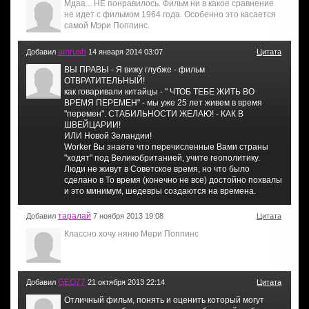
Мдаа... НЕ понравилось. Фильм ни в какое сравнение
не идет с фильмом 1964 года. Особенно это касается
самой Мэри Поппинс.
amrush
Добавил
14 января 2014 03:07
Цитата
ВЫ ПРАВЫ - Я вижу глубже - фильм
ОТВРАТИТЕЛЬНЫЙ!
как говаривали китайцы - " ЧТОБ ТЕБЕ ЖИТЬ ВО
ВРЕМЯ ПЕРЕМЕН" - мы уже 25 лет живем в время
"перемен". СТАБИЛЬНОСТИ ЖЕЛАЮ! - КАК В
ШВЕЙЦАРИИ!
ИЛИ Новой Зеландии!
Worker Вы знаете что перечисленные Вами страны
"ходят" под Великобританией, учите геополитику.
Люди не живут в Советское время, но что было
сделано в То время (конечно не все) достойно похвалы
и это минимум, шедевры создаются на времена.
таралай
Добавил
7 ноября 2013 19:08
Цитата
Классно хочу няню Мери Поппинс
GEO77
Добавил
21 октября 2013 22:14
Цитата
Отличный фильм, понять и оценить который могут