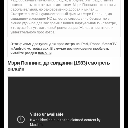
недоброжелательную мисс Эндрю, а родителям предоставить
возможность встретиться с детством. Мэри Поппинс – строгая и
рассудительная, но одновременно добрая и милая…
Смотрите онлайн художественный фильм «Мэри Поппинс, до
свидания» в хорошем HD качестве совершенно бесплатно в
любое удобное для вас время в нашем виртуальном кинотеатре,
к тому же без утомительной регистрации. Желаем приятного и
увлекательного просмотра!
Этот фильм доступен для просмотра на iPad, iPhone, SmartTV
и Android устройствах. В случае возникновения проблем,
читайте раздел
помощи
.
Мэри Поппинс, до свидания (1983) смотреть
онлайн