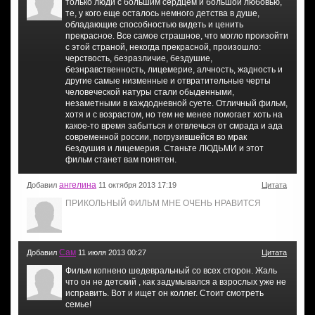
только люди с большим сердцем и большой любовью,
те, у кого еще осталось немного детства в душе,
обладающие способностью видеть и ценить
прекрасное. Все самое страшное, что могло произойти
с этой страной, некогда прекрасной, произошло:
черствость, безразличие, бездушие,
безнравственность, лицемерие, алчность, жадность и
другие самые низменные и отвратительные черты
человеческой натуры стали обыденными,
незаметными в каждодневной суете. Отличный фильм,
хотя и с возрастом, но тем не менее помогает хоть на
какое-то время забыться и отвлечься от смрада и ада
современной россии, погрузившейся во мрак
бездушия и лицемерия. Станьте ЛЮДЬМИ и этот
фильм станет вам понятен.
ангелина
Добавил
11 октября 2013 17:19
Цитата
ПРИКОЛЬНЫЙ ФИЛЬМ МНЕ ОЧЕНЬ НРАВИТСЯ
Сам
Добавил
11 июля 2013 00:27
Цитата
Фильм копнено шедевральный со всех сторон. Жаль
что он не детский , как задумывался а взрослых уже не
исправить. Вот и ищет он коллег. Стоит смотреть
семье!