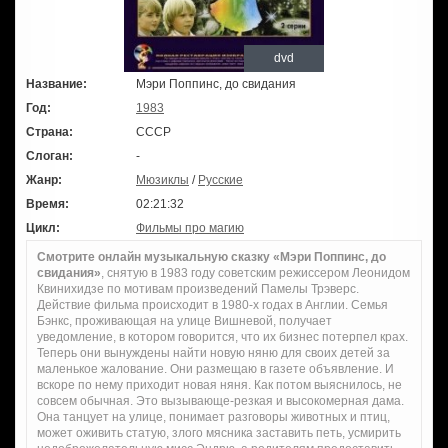
dvd
Название:
Мэри Поппинс, до свидания
Год:
1983
Страна:
СССР
Слоган:
-
Жанр:
Мюзиклы
/
Русские
Время:
02:21:32
Цикл:
Фильмы про магию
Смотрите онлайн музыкальную сказку «Мэри Поппинс, до
свидания»
, снятую в 1983 году советским режиссером Леонидом
Квинихидзе по мотивам произведений Памелы Трэверс.
Действие фильма происходит в 1980-х годах в Англии. Семья
Бэнкс, проживающая на улице Вишневой, получает
уведомление, в котором говорится, что их бизнес потерпел крах.
Теперь они вынуждены найти новую няню для своих детей за
маленькое жалование. Они размещаю в газете объявление. И
вскоре по нему приходит новая няня. Как потом выяснилось, не
совсем обычная. Это вызывающе-резкая и высокомерная дама.
Она танцует на улице, понимает разговоры животных и птиц,
может оживить статую, злого мясника заставить петь, усмирить