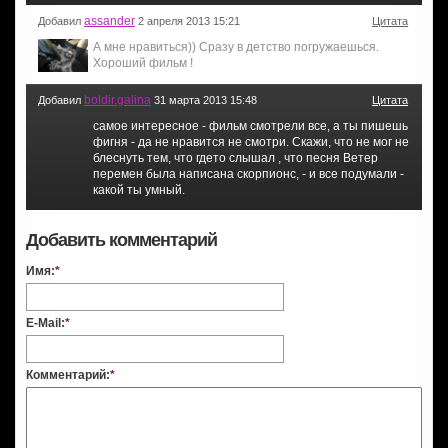
assander
Добавил
2 апреля 2013 15:21
Цитата
А мне нравиться)) Сразу в детство погружаешься.
Хороший фильм !
boldir.galina
Добавил
31 марта 2013 15:48
Цитата
самое интересное - фильм смотрели все, а ты пишешь
фигня - да не нравится не смотри. Скажи, что не мог не
блеснуть тем, что гдето слышал , что песня Ветер
перемен была написана скорпионс, - и все подумали -
какой ты умный.
Добавить комментарий
Имя:
*
E-Mail:
*
Комментарий:
*