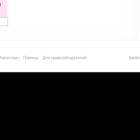
Режиссеры
Помощь
Для правообладателей
baski