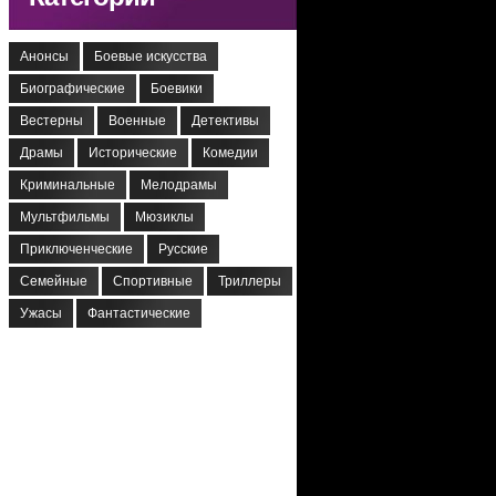
Анонсы
Боевые искусства
Биографические
Боевики
Вестерны
Военные
Детективы
Драмы
Исторические
Комедии
Криминальные
Мелодрамы
Мультфильмы
Мюзиклы
Приключенческие
Русские
Семейные
Спортивные
Триллеры
Ужасы
Фантастические