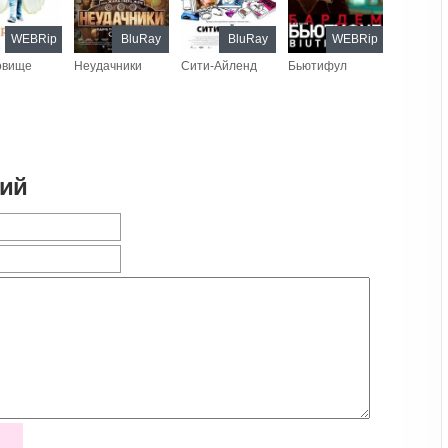
WEBRip
BluRay
BluRay
WEBRip
овище
Неудачники
Сити-Айленд
Бьютифул
рий