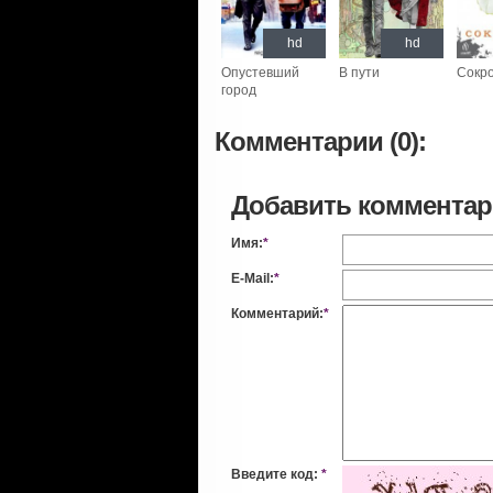
hd
hd
Опустевший
В пути
Сокр
город
Комментарии (0):
Добавить коммента
Имя:
*
E-Mail:
*
Комментарий:
*
Введите код:
*