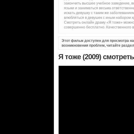
закончить высшее учебное заведение, в
языки и заниматься весьма ответственн
искать девушку с таким же заболеванием
влюбляться в девушек с иным набором х
Смотреть онлайн драму «Я тоже» можно
совершенно бесплатно. Качественного 
Этот фильм доступен для просмотра на i
возникновения проблем, читайте разде
Я тоже (2009) смотрет