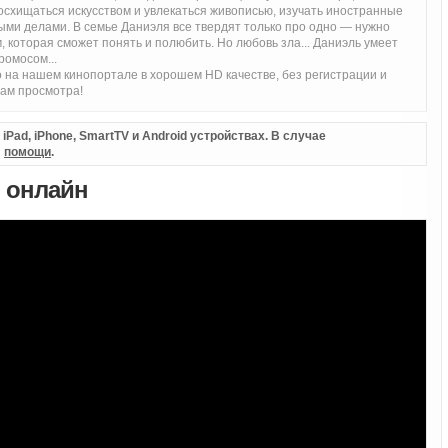
осхищаться искусством и увлекаться живописью, изучать иностранные
ыми делами. В семье Даниэля все твердят только про одно — нужно
, которая сможет понять и полюбить. Но любовь зла... Даниэль умеет
ромосом...
 на нашем кинопортале в хорошем HD качестве, без регистрации и
вам просмотра!
Pad, iPhone, SmartTV и Android устройствах. В случае
л
помощи
.
ь онлайн