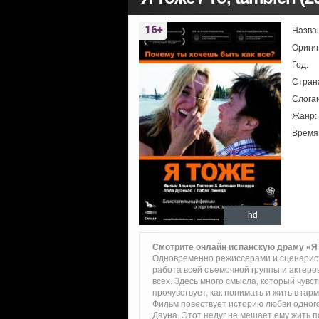
Назва
Ориги
Год:
Стран
Слоган
Жанр:
Время
hd
Смотрите онлайн испанскую драму «Я
Одновременно режиссерами и сценарис
работа всей съемочной группы и актеров
всех. Здесь много смысла, который чувс
прочувствует, как понимать и жить в гар
Фильм повествует историю любви одного
Дауна. Этот недуг не мешает ему жить