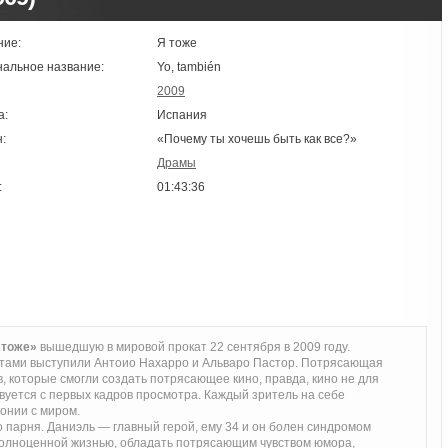
ние:
Я тоже
нальное название:
Yo, también
2009
а:
Испания
:
«Почему ты хочешь быть как все?»
Драмы
:
01:43:36
 тоже»
вышедшую в мировой прокат 22 сентября в 2009 году.
тами выступили Антоио Нахарро и Альваро Пастор. Потрясающая
, которые смогли создать потрясающее кино, правда, кино не для
твуется с первых кадров просмотра. Каждый зритель на себе
монии с миром.
 парня. Даниэль — главный герой, ему 34 и он болен синдромом
 полноценной жизнью, обладать потрясающим чувством юмора,