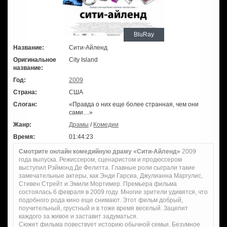
BluRay
Название:
Сити-Айленд
Оригинальное
City Island
название:
Год:
2009
Страна:
США
Слоган:
«Правда о них еще более странная, чем они
сами…»
Жанр:
Драмы
/
Комедии
Время:
01:44:23
Смотрите онлайн комедийную драму «Сити-Айленд»
2009
года выпуска. Режиссером, сценаристом и продюссером
выступил Рэймонд Де Фелитта. Главные роли сыграли такие
замечательные актеры, как Энди Гарсиа, Джулианна Маргулис,
Стивен Стрейт и Эмили Мортимер. Премьера фильма
состоялась 6 февраля в 2009 году. Многие зрители удивятся, что
подобного рода кино еще снимают. Этот фильм добрый,
поучительный, грустный и в тоже время веселый. Зацепит
каждого за живое и заставит задуматься.
Сюжет фильма повествует историю обычной семьи. Безумное