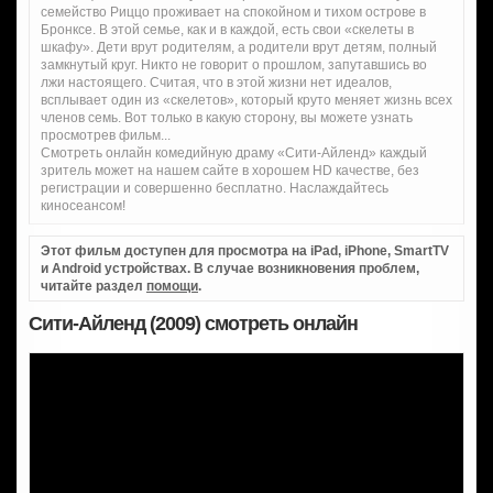
семейство Риццо проживает на спокойном и тихом острове в
Бронксе. В этой семье, как и в каждой, есть свои «скелеты в
шкафу». Дети врут родителям, а родители врут детям, полный
замкнутый круг. Никто не говорит о прошлом, запутавшись во
лжи настоящего. Считая, что в этой жизни нет идеалов,
всплывает один из «скелетов», который круто меняет жизнь всех
членов семь. Вот только в какую сторону, вы можете узнать
просмотрев фильм...
Смотреть онлайн комедийную драму «Сити-Айленд» каждый
зритель может на нашем сайте в хорошем HD качестве, без
регистрации и совершенно бесплатно. Наслаждайтесь
киносеансом!
Этот фильм доступен для просмотра на iPad, iPhone, SmartTV
и Android устройствах. В случае возникновения проблем,
читайте раздел
помощи
.
Сити-Айленд (2009) смотреть онлайн