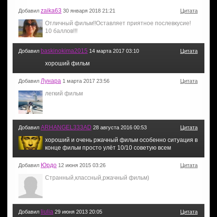
zaika63
Добавил
30 января 2018 21:21
Цитата
Отличный фильм!!Оставляет приятное послевкусие!
10 баллов!!!
baskinokima2015
Добавил
14 марта 2017 03:10
Цитата
хороший фильм
Лунара
Добавил
1 марта 2017 23:56
Цитата
легкий фильм
ARHANGEL333AD
Добавил
28 августа 2016 00:53
Цитата
хороший и очень ржачный фильм особенно ситуация в
конце фильм просто улёт 10/10 советую всем
Юрдо
Добавил
12 июня 2015 03:26
Цитата
Странный,классный,ржачный фильм)
liulia
Добавил
29 июня 2013 20:05
Цитата