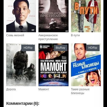
Семь жизней
Американское
В пути
преступление
HDRip
BluRay
HDRip
Дорога
Мамонт
Такие разные
близнецы
Комментарии (6):