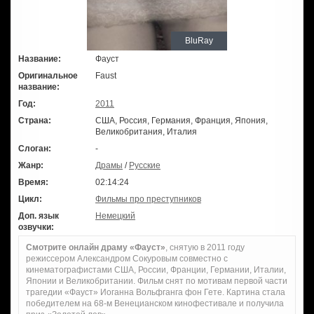
BluRay
Название:
Фауст
Оригинальное
Faust
название:
Год:
2011
Страна:
США, Россия, Германия, Франция, Япония,
Великобритания, Италия
Слоган:
-
Жанр:
Драмы
/
Русские
Время:
02:14:24
Цикл:
Фильмы про преступников
Доп. язык
Немецкий
озвучки:
Смотрите онлайн драму «Фауст»
, снятую в 2011 году
режиссером Александром Сокуровым совместно с
кинематографистами США, России, Франции, Германии, Италии,
Японии и Великобритании. Фильм снят по мотивам первой части
трагедии «Фауст» Иоганна Вольфганга фон Гете. Картина стала
победителем на 68-м Венецианском кинофестивале и получила