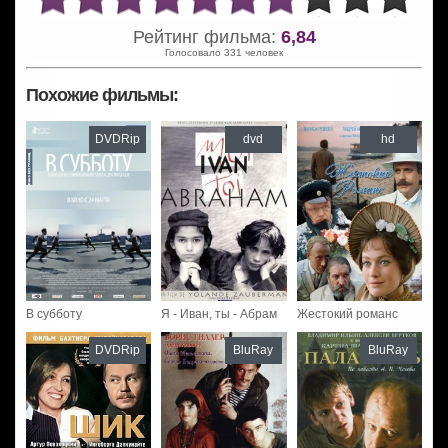
Рейтинг фильма:
6,84
Голосовало 331 человек
Похожие фильмы:
DVDRip
dvd
hd
В субботу
Я - Иван, ты - Абрам
Жестокий романс
DVDRip
BluRay
BluRay