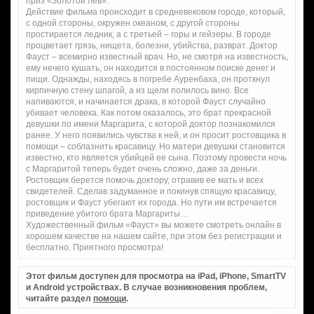
приз «Золотой лев».
Действие фильма происходит в средневековом городе, который,
с одной стороны, окружен океаном, с другой стороны
простирается ледник, а с третьей – горы и гейзеры. В городе
процветает грязь, нищета, болезни, убийства, разврат. Доктор
Фауст – всемирно известный врач. Но, не смотря на известность,
ему нечего кушать, он находится в постоянном поиске денег и
пищи. Однажды, находясь в погребе Ауренбаха, он проткнул
кирпичную стену шпагой, а из щели полилось вино. Все
напиваются, и начинается драка, в которой Фауст случайно
убивает человека. Как потом оказалось, это брат прекрасной
девушки по имени Маргарита, с которой доктор познакомился
ранее. У него появились чувства к ней, и он просит ростовщика в
помощи – соблазнить красавицу. Но матери девушки становится
известно, кто является убийцей ее сына. Поэтому провести ночь
с Маргаритой теперь будет очень сложно, даже за деньги.
Ростовщик берется помочь доктору, отравив ее мать и всех
свидетелей. Сделав задуманное и покинув спящую красавицу,
ростовщик и Фауст убегают их города. Но пути им встречается
приведение убитого брата Маргариты…
Художественный фильм «Фауст» вы можете смотреть онлайн в
хорошем качестве на нашем сайте, при этом без регистрации и
бесплатно. Приятного просмотра!
Этот фильм доступен для просмотра на iPad, iPhone, SmartTV
и Android устройствах. В случае возникновения проблем,
читайте раздел
помощи
.