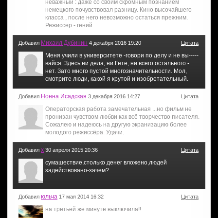
неважный : даже со своим скромным познанием
немецкого почувствовал разницу. Кино высочайшего
класса , после него невозможно остаться прежним.
Режиссер - гений.
Михаил Дубинин
Добавил
4 декабря 2016 19:20
Цитата
Меня учили в университете -говори по делу и не вы-----
вайся. Здесь ни дела, ни Гете, ни всего остального -
нет. Зато много пустой многозначительности. Мол,
смотрите люди, какой я крутой и изобретательный.
Нонна Исадская
Добавил
3 декабря 2016 14:27
Цитата
Операторская работа замечательная ...но фильм не
пронизан чувством любви как всё творчество писателя.
Сожалею и надеюсь на другую экранизацию более
молодого режиссёра. Удачи.
х
Добавил
30 апреля 2015 20:36
Цитата
сумашествие,столько денег вложено,людей
задействовано-зачем?
юльча
Добавил
17 мая 2014 16:32
Цитата
на третьей же минуте выключила!!