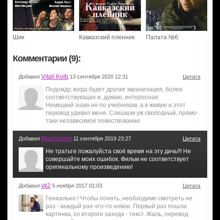
Шик
Кавказский пленник
Палата №6
Комментарии (9):
Vitali Kolb
Добавил
13 сентября 2020 12:31
Цитата
Подожду, когда будет другая экранизация, более
соответствующая и, думаю, интересная.
Немецкий знаю не по учебникам, а в живую и этот
перевод удивил меня. Слишком уж свободный, прямо-
таки независимое повествование.
Маргарита
Добавил
11 сентября 2019 23:27
Цитата
Не тратьте пожалуйста своё время на эту дичь!!! Не
совершайте моих ошибок. Фильм не соответствует
оригинальному произведению!
vk2
Добавил
5 ноября 2017 01:03
Цитата
Гениально ! Чтобы понять, необходимо смотреть не
раз - каждый раз что-то новое. Первый раз пошла
картинка, со второго захода - текст. Жаль, перевод