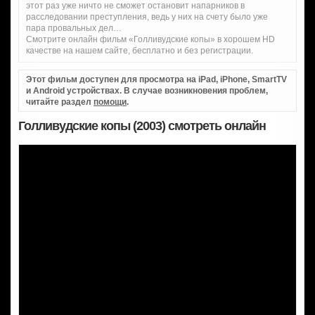
этот раз уже ничто не сможет остановит напарников в
расследовании преступления, ведь у них на счету было уже
пара провальных дел…
Смотрите онлайн фильм «Голливудские копы» в хорошем HD
качестве на нашем сайте, бесплатно и без регистрации.
Этот фильм доступен для просмотра на iPad, iPhone, SmartTV
и Android устройствах. В случае возникновения проблем,
читайте раздел
помощи
.
Голливудские копы (2003) смотреть онлайн