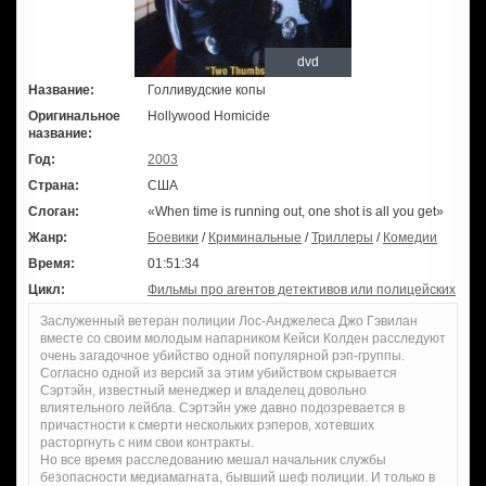
dvd
Название:
Голливудские копы
Оригинальное
Hollywood Homicide
название:
Год:
2003
Страна:
США
Слоган:
«When time is running out, one shot is all you get»
Жанр:
Боевики
/
Криминальные
/
Триллеры
/
Комедии
Время:
01:51:34
Цикл:
Фильмы про агентов детективов или полицейских
Заслуженный ветеран полиции Лос-Анджелеса Джо Гэвилан
вместе со своим молодым напарником Кейси Колден расследуют
очень загадочное убийство одной популярной рэп-группы.
Согласно одной из версий за этим убийством скрывается
Сэртэйн, известный менеджер и владелец довольно
влиятельного лейбла. Сэртэйн уже давно подозревается в
причастности к смерти нескольких рэперов, хотевших
расторгнуть с ним свои контракты.
Но все время расследованию мешал начальник службы
безопасности медиамагната, бывший шеф полиции. И только в