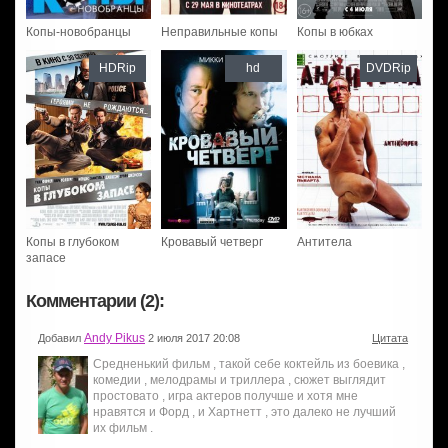
Копы-новобранцы
Неправильные копы
Копы в юбках
HDRip
hd
DVDRip
Копы в глубоком
Кровавый четверг
Антитела
запасе
Комментарии (2):
Andy Pikus
Добавил
2 июля 2017 20:08
Цитата
Средненький фильм , такой себе коктейль из боевика ,
комедии , мелодрамы и триллера , сюжет выглядит
простовато , игра актеров получше и хотя мне
нравятся и Форд , и Хартнетт , это далеко не лучший
их фильм .