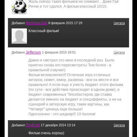
Жаль сейчас таких фильмов не снимают... Даже Гай
Риччи и тот сдался. А фильм классный 10/10.
friendsandall
Добавил
8 февраля 2015 17:29
Цитата
Классный фильм!
Jefferson
Добавил
1 февраля 2015 18:51
Цитата
Давно я смотрел это кино в последний раз. Было
приятно снова его пересмотреть! Тем более - в
правильной озвучке!)
Фильм великолепен!!! Отличная игра отличных
актеров, сюжет, юмор, развязка - все на месте и все
правильно! А если еще и учесть бюджет этого фильма
(по сути - все действие происходит в одном доме), и
бюджет современных "блохбастеров, где ставка
делается именно на бюджет и спецэффекты, а не на
сценарий и актерскую игру, такие картины, как
"Четверг" ценишь еще больше!
Однозначно - это шедевр!!! 10 баллов!
PsyKrab
Добавил
17 декабря 2014 13:14
Цитата
Фильм очень хорош)