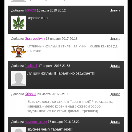
adrozd
Добавил
10 июля 2019 20:12
Цитата
хороше кіно ...
Spravedlivin
Добавил
18 января 2017 20:18
Цитата
Отличный фильм, в стиле Гая Ричи. Гоблин как всегда
отлично.
fradiss1
Добавил
17 апреля 2016 21:33
Цитата
Лучший фильм !!! Тарантино отдыхает!!!
Krisssti
Добавил
20 марта 2016 23:10
Цитата
Есть схожесть со стилем Тарантино))) Что сказать,
киношка - много крови)) над сюжетом особо
задумываться не стоит, фильм - трешак)))
комментатор
Добавил
17 января 2016 23:22
Цитата
вкуснее чем у тарантино!!!!