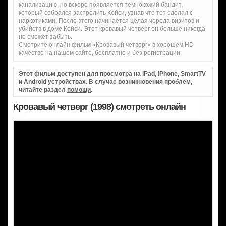
канализацию, но вскоре появляется темнокожий бандит,
который собрался застрелить Кейси, узнав что тот сделал с
наркотиками. После этого начинается целая череда визитов и
убийств в доме Кейси. Этот кровавый четверг он больше никогда
не сможет забыть.
Смотрите онлайн фильм «Кровавый четверг» в хорошем HD
качестве на нашем сайте, бесплатно и без регистрации.
Этот фильм доступен для просмотра на iPad, iPhone, SmartTV
и Android устройствах. В случае возникновения проблем,
читайте раздел
помощи
.
Кровавый четверг (1998) смотреть онлайн