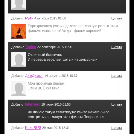
Руен
Добавил
4 октября 2015 01:00
Цитата
Рурк красавец (хоть и далеко не главную роль в этом
фильме исполнил)! Ах да - фильм хороший.
Tanina
Добавил
22 сентября 2015 15:31
Цитата
Отличный боевичок
И перевод веселый, хоть и нецензурный
ДимДимыч
Добавил
14 августа 2015 10:37
Цитата
Мой любимый фильм.
Этим ВСЁ сказано!
tatunserg
Добавил
19 июля 2015 01:53
Цитата
не люблю такую тематику,но как-то нечего было
смотреть,и я глянул этот фильм.Понравился.
KukuRUS
Добавил
29 мая 2015 18:31
Цитата