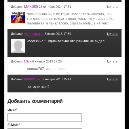
MAKS85
Добавил
26 октября 2014 17:31
Цитата
можно было бы и по круче наворотить конечно, но и
так довольно не плохо вышло, жаль что у рурка роль
маленькая, а так классно, сказать больше не чего.
vitaliy maxar
Добавил
8 июня 2013 17:59
Цитата
норм кино 5. удивительно что раньше не видел
Halk
Добавил
6 января 2013 17:26
Цитата
monax767
, исправлено.
monax767
Добавил
6 января 2013 15:41
Цитата
не грузится !?
Добавить комментарий
Имя:
*
E-Mail:
*