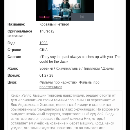
hd
Название:
Кровавый четверг
Оригинальное
Thursday
название:
Год:
1998
Страна:
США
Слоган:
«They say the past always catches up with you. This
could be the day.»
Жанр:
Боевики
/
Криминальные
/
Триллеры
/
Драмы
Время:
01:27:28
Цикл:
Фильмы про наркотики
,
Фильмы про
преступников
Кейси Уэллс, бывший торговец наркотиками, решает отойти от
дел и покончить со своим темным прошлым. Он переезжает из
Лос-Анджелеса в Хьюстон, меняет свой имидж и становится
обыкновенным гражданином в глазах окружающих. Но вскоре его
ожидает необычный сюрприз, подготовленный судьбой. В один
из четвергов его посещает бывший коллега Ник, который
оставляет ем у кейс на хранение и берет машину. Когда Кейси
увидел, что там находятся наркотики, то он смывает их в