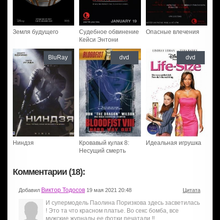
Земля будущего
Судебное обвинение
Опасные влечения
Кейси Энтони
BluRay
dvd
dvd
Ниндзя
Кровавый кулак 8:
Идеальная игрушка
Несущий смерть
Комментарии (18):
Виктор Тодосов
Добавил
19 мая 2021 20:48
Цитата
И супермодель Паолина Поризкова здесь засветилась
! Это та что красном платье. Во секс бомба, все
мужские журналы ее фотки печатали !!