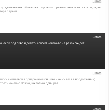
Цитата
 до дешевенького боевичка с пустыми фразами а-ля я не сказала да, вы
отерял время
Цитата
о. если под пиво и делать совсем нечего-то на разок сойдет
Цитата
лось сниматься в призрачном гонщике и он снялся в продолжении).
треть конечно можно, но только один раз.
Цитата