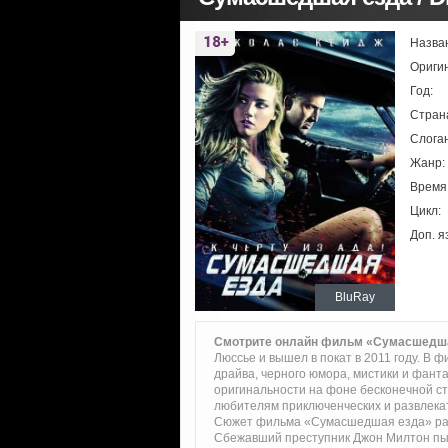
Назва
Ориги
Год:
Стран
Слоган
Жанр:
Время
Цикл:
Доп. я
BluRay
Смотрите онлайн фильм «Сумасшедш
Люссье и вышел в покат в 2011 году. В 
драйва, черного юмора, мистики и фант
оригинальности на фоне бесконечной с
любителям приключенческих и развлека
Сюжет фильма «Сумасшедшая езда» расс
Сбежавший преступник Джон Милтон пыта