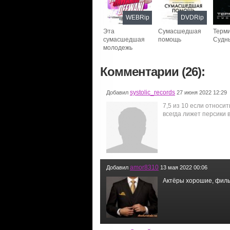
WEBRip
DVDRip
Эта
Сумасшедшая
Терми
сумасшедшая
помощь
Судн
молодежь
Комментарии (26):
systolic_records
Добавил
27 июня 2022 12:29
7,5 из 10 если относит
всегда лижет персики 
amor8310
Добавил
13 мая 2022 00:06
Актёры хорошие, фильм