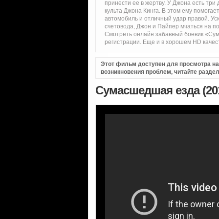
принести ее в жертву. У Джона есть три
культа Джона Кинга. В этом ему помога
автомобиль и отличный удар правой. Ус
счетовода, Джон и Пайпер мчаться на по
Смотреть онлайн забавный боевик «Сум
регистрации. Еще и в хорошем HD качес
Этот фильм доступен для просмотра на i
возникновения проблем, читайте разде
Сумасшедшая езда (20