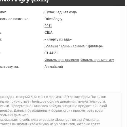
ние:
Сумасшедшая езда
нальное название:
Drive Angry
2011
а:
США
:
«К черту из ада»
Боевики
/
Криминальные
/
Триллеры
:
01:44:21
Фильмы про религию
,
Фильмы про мистику
зык озвучки:
Английский
ая езда»
, который был снят в формате 3D режиссёром Патриком
фильме присутствует большое обилие динамики, увлекательности,
астики. Присутствие Николаса Кейджа в картине придает ей некой
трельбы. Данный безбашенный боевик стоит просмотреть всем
тельных фильмов.
казывает о событиях в городке Шривпорт штата Луизиана.
ется вызволить свою внучку из уз сектантов, которые хотят