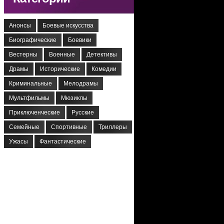
Анонсы
Боевые искусства
Биографические
Боевики
Вестерны
Военные
Детективы
Драмы
Исторические
Комедии
Криминальные
Мелодрамы
Мультфильмы
Мюзиклы
Приключенческие
Русские
Семейные
Спортивные
Триллеры
Ужасы
Фантастические