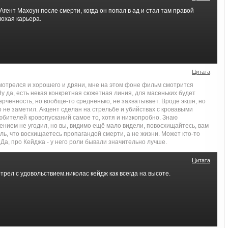
Агент Махоун после смерти, когда он попал в ад и стал там правой
охая карьера.
Цитата
мотрелся и хорошего и дряни, мне на этом фоне фильм смотрится
у да, есть некая конкретная сюжетная линия, для масеньких будет
ерченность, но вообще-то средненько, не захватывает. Вроде экшн, но
о не заметил. Акцент сделан на стрельбе и убийствах с кровавыми
бителей кровопусканий самое то, хотя и низкопробно. Знаю
нием не угодил, но вы, видимо ещё мало видели, повосхищайтесь, вам
аль, что восхищаетесь пропагандой смерти, а не жизни. Может кто-то
 Да, про Кейджа - у него роли бывали значительно лучше.
Цитата
ел с удовольствием.николас кейдж как всегда на высоте.