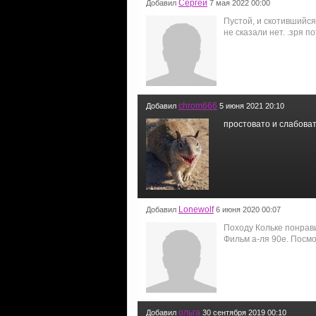
Сергей
Добавил
7 мая 2022 00:00
Пустой, и скотившийся
не сказали нет. .зря п
chrom666
Добавил
5 июня 2021 20:10
простовато и слабоват
Lonewolf
Добавил
6 июня 2020 00:07
Походу Кольке понрави
Фильм а-ля 90е. Посмо
ольга
Добавил
30 сентября 2019 00:10