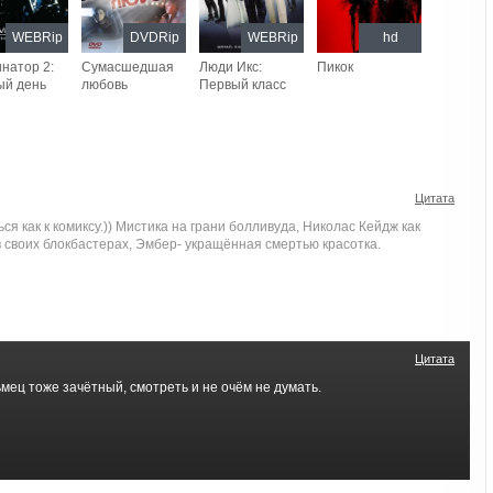
WEBRip
DVDRip
WEBRip
hd
натор 2:
Сумасшедшая
Люди Икс:
Пикок
ый день
любовь
Первый класс
Цитата
ься как к комиксу.)) Мистика на грани болливуда, Николас Кейдж как
в своих блокбастерах, Эмбер- укращённая смертью красотка.
Цитата
ец тоже зачётный, смотреть и не очём не думать.