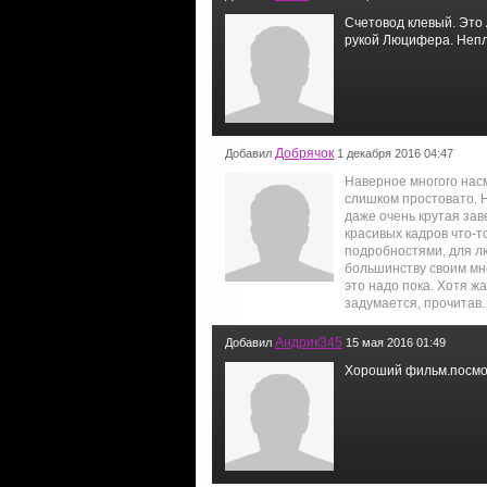
Счетовод клевый. Это 
рукой Люцифера. Непл
Добрячок
Добавил
1 декабря 2016 04:47
Наверное многого нас
слишком простовато. Н
даже очень крутая зав
красивых кадров что-т
подробностями, для лю
большинству своим мне
это надо пока. Хотя ж
задумается, прочитав.
Андрик345
Добавил
15 мая 2016 01:49
Хороший фильм.посмотр