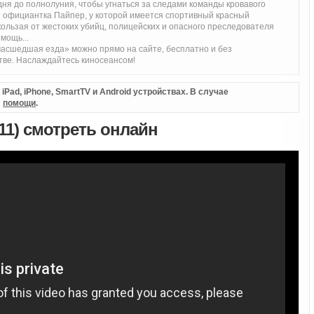
 дня до полнолуния, чтобы угнаться за следами команды кровавого
ет официантка Пайпер, у которой имеется спортивный красный
кользая от жестоких убийц, полицейских и опасного преследователя
мощь...
асшедшая езда» можно прямо на сайте, бесплатно и без
тве. Наслаждайтесь киносеансом!
Pad, iPhone, SmartTV и Android устройствах. В случае
л
помощи
.
11) смотреть онлайн