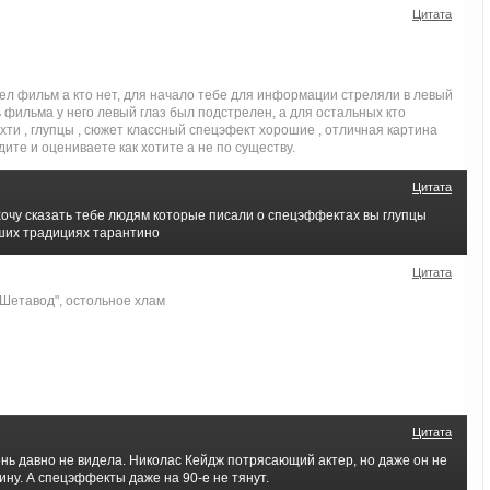
Цитата
ел фильм а кто нет, для начало тебе для информации стреляли в левый
ь фильма у него левый глаз был подстрелен, а для остальных кто
хти , глупцы , сюжет классный спецэфект хорошие , отличная картина
удите и оцениваете как хотите а не по существу.
Цитата
чу сказать тебе людям которые писали о спецэффектах вы глупцы
чших традициях тарантино
Цитата
"Шетавод", остольное хлам
Цитата
очень давно не видела. Николас Кейдж потрясающий актер, но даже он не
тину. А спецэффекты даже на 90-е не тянут.