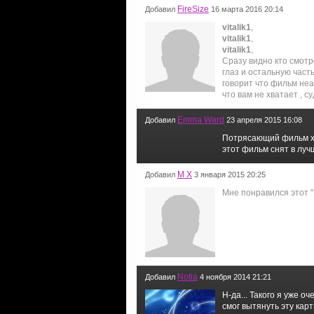
FireSize
Добавил
16 марта 2016 20:14
vitalik1
,
vitalik1
,
vitalik1
,
Сразу видно кто смотр
глаз и остальную част
говорит что фильм неа
что вам не хватает , с
Emma Ward
Добавил
23 апреля 2015 16:08
Потрясающий фильм хо
этот фильм снят в лу
M X
Добавил
3 января 2015 20:25
Мне понравился этот 
Notia
Добавил
4 ноября 2014 21:21
Н-да... Такого я уже 
смог вытянуть эту кар