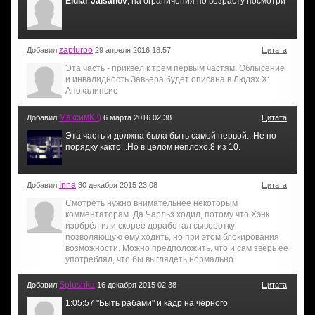
Eldiar Jaisanov
, на ограничения по возрасту посмотри
zapturbo
Добавил
29 апреля 2016 18:57
Цитата
Эта часть - приквел к трем первым частям. Облысение
и инвалидность Завьера будет описана в Людях Х:
Апокалипсис
МаксимК.:)
Добавил
6 марта 2016 02:38
Цитата
Эта часть и должна была быть самой первой...Не по
порядку както...Но в целом неплохо.8 из 10.
Inna
Добавил
30 декабря 2015 23:08
Цитата
Смотреть нужно внимательнее некоторым
комментаторам. Да Чарльз ходил, потому что Хэнк
изобрёл или скорее доработал сыворотку
позволяющую ему ходить, но при этом блокирования
возможности. Можно предположить, что и сам зверь её
употреблял, что бы выглядеть нормально.
Splushka
Добавил
16 декабря 2015 02:38
Цитата
1:05:57 "Быть рабами" и кадр на чёрного