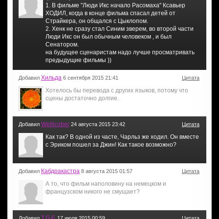
1. В фильме "Люди Икс начало Расомаха" Ксавьер
ХОДИЛ, когда в конце фильма спасал детей от
Страйкера, он общался с Цыклопом.
2. Хенк не сразу стал Синим зверем, во второй части
Люди Икс он был обычным человеком , и был
Сенатором.
на будущее сценаристам надо лучше просматривать
предыдущие фильмы ))
Хильда
Добавил
6 сентября 2015 21:41
Цитата
Хотелось бы перевода с других языков, потому что
сцены достаточно долгие.
Wellicober
Добавил
24 августа 2015 23:42
Цитата
Как так? В одной из часте, Чарльз же ходил. Он вместе
с Эриком пошел за Джин! Как такое возможно?
Кабдракастра
Добавил
8 августа 2015 01:57
Цитата
А то, что фильм наполовину на немецком и
французском никого не смущает?
T.G.F.
Добавил
17 июля 2015 00:59
Цитата