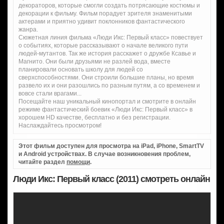
декораторов, которые смогли создать потрясающие костюмы и
декорации к фильму. Фильм порадует зрителя знаменитыми
актерами и приятно удивит поклонников фантастического
жанра.
Сюжетная линия фильма «Люди Икс: Первый класс» повествует
о событиях, которые рассказывают о начале великого пути
людей-мутантов. Так же история расскажет о дружбе Ксавье и
Магнито. Они были друзьями не разлей вода, вместе
планировали основать школу для людей со
сверхспособностями. Они строили большие планы, но время
развело их и они разошлись по разным путям, а со временем и
вовсе стали врагами...
Посещайте наш уникальный кинопортал и смотрите в онлайн
режиме фантастический боевик «Люди Икс: Первый класс» в
хорошем HD качестве, бесплатно и без регистрации.
Наслаждайтесь просмотром!
Этот фильм доступен для просмотра на iPad, iPhone, SmartTV
и Android устройствах. В случае возникновения проблем,
читайте раздел
помощи
.
Люди Икс: Первый класс (2011) смотреть онлайн