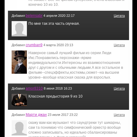
конечно 10 из 10.
belensabr
Добавил
4 апреля 2020 22:17
Цитата
По мне так эта часть скучная.
crumban9
Добавил
4 марта 2020 23:13
Цитата
Наверное самый лучший фильм из серии Люди
Икс.Понравились персонажи--яркие
индивидуальности.Интересны их взаимоотношения
друг с другом и с обычными людьми.А все остальное в
фильме--спецэффекты,костюмы,сюжет--на высшем
уровне--вообще классная сказка для взрослых.
amor8310
Добавил
8 июня 2018 16:23
Цитата
Классная предыстория 9 из 10
Марти джан
Добавил
23 июля 2017 23:22
Цитата
скажу вам как музыкант что саундтреки тут шикарны,
сам та понимаю что симфонический оркестр вообще
сложно записывать, но идеально сбалансированы