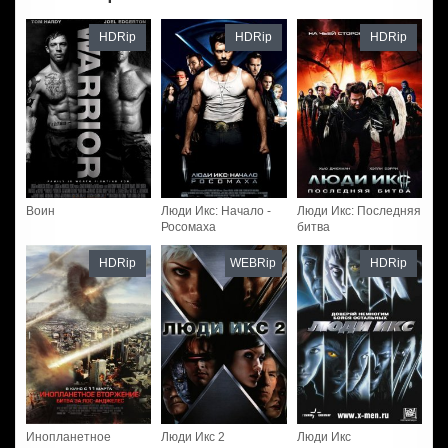
HDRip
HDRip
HDRip
Воин
Люди Икс: Начало -
Люди Икс: Последняя
Росомаха
битва
HDRip
WEBRip
HDRip
Инопланетное
Люди Икс 2
Люди Икс