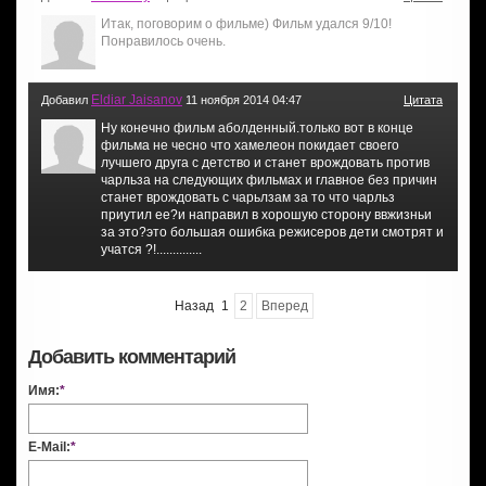
Итак, поговорим о фильме) Фильм удался 9/10!
Понравилось очень.
Eldiar Jaisanov
Добавил
11 ноября 2014 04:47
Цитата
Ну конечно фильм аболденный.только вот в конце
фильма не чесно что хамелеон покидает своего
лучшего друга с детство и станет врождовать против
чарльза на следующих фильмах и главное без причин
станет врождовать с чарьлзам за то что чарльз
приутил ее?и направил в хорошую сторону ввжизньи
за это?это большая ошибка режисеров дети смотрят и
учатся ?!..............
Назад
1
2
Вперед
Добавить комментарий
Имя:
*
E-Mail:
*