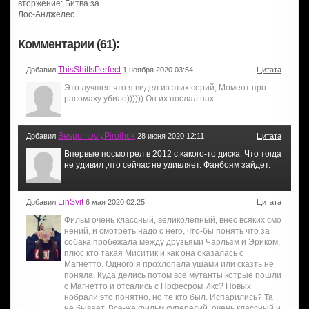
вторжение: Битва за
Лос-Анджелес
Комментарии (61):
ThisShitIsPerfect
Добавил
1 ноября 2020 03:54
Цитата
Это лучшее что я видел из этих серий, Момент про
расомаху убило)))))) Он их послал нах
BespontoviyPirojhok
Добавил
28 июня 2020 12:11
Цитата
Впервые посмотрел в 2012 с какого-то диска. Что тогда
не удивил ,что сейчас не удивляет. Фанбоям зайдет.
LinSvit
Добавил
6 мая 2020 02:25
Цитата
Фильм очень классный, великолепный, внес всяких смо
нений, и смотреть надо с него, что-бы понять что за
собака пробежала между друзьями Чарльзм и Эриком,
плюс кто такая Миситик и как она оказалась с
Магнетто. Одного я прохлопала ушами или сказть не
поняла. Куда делись потом все мутанты котрые пошли
с Магнетто и отсались с Прфесром Икс? Новых
нобрали это понятно, но те кто был. Испарились? Та
не бывает. Все-же фильм супересий, очень классный и