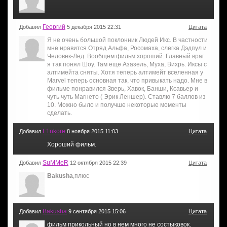
Георгий
Добавил
5 декабря 2015 22:31
Цитата
Я не очень большой поклонник Людей Икс. В частности
мне нравится Отряд Альфа, Росомаха, слегка Дэдпул и
Человек-Лед. Вообщем фильм хороший. Главный враг
я так понял Шоу. Там еще Азазель, Муха, Вихрь. Иксы с
алтимейта сняты. Хотя теперь алтимейт вселенная у
Marvel теперь основная так, что привыкать надо. Мне в
фильме понравился Зверь, Хавок, Банши, Ксавьер и
чуть чуть Магнето ( Эрик Леншер). Ставлю 7 баллов из
10. Можно было и получше некоторые моменты
сделать.
L1nkore
Добавил
8 ноября 2015 11:03
Цитата
Хороший фильм.
SuMMeR
Добавил
12 октября 2015 22:39
Цитата
Bakusha
,плюс
Bakusha
Добавил
9 сентября 2015 15:06
Цитата
фильм прикольный но в нем много не состыковок.