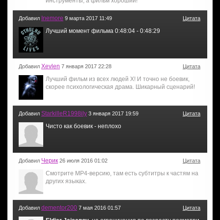
инструменты, а фильм хороший!
Inemore
Добавил
9 марта 2017 11:49
Цитата
Лучший момент фильма 0:48:04 - 0:48:29
Xevlen
Добавил
7 января 2017 22:28
Цитата
Лучший фильм из всех людей Х! И точно не боевик,
скорее психологическая драма. Шикарный сценарий!
StarkilleR1998ily
Добавил
3 января 2017 19:59
Цитата
Чисто как боевик - неплохо
Черик
Добавил
26 июля 2016 01:02
Цитата
Смотрите МР4-версию, там есть субтитры к частям на
других языках.
dementor200
Добавил
7 мая 2016 01:57
Цитата