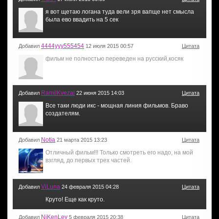
я вот щетаю логана туда вели зря вапще нет смысла
была ево ввадить на 5 сек
4444ууу555454
Добавил
12 июля 2015 00:57
Цитата
фильм не полностью переведен на русский,косяк
RamilKvezal
Добавил
22 июня 2015 14:03
Цитата
Все таки люди икс - мощная линия фильмов. Браво
создателям.
Notia
Добавил
21 марта 2015 13:23
Цитата
Отличный фильм!!! Только смотреть его надо, на мой
взгляд, до первых трех частей.
ViLuna
Добавил
24 февраля 2015 04:28
Цитата
Круто! Еще как круто.
NiKenLey
Добавил
5 февраля 2015 20:38
Цитата