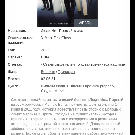
WEBRip
Название:
Люди Икс: Первый класс
Оригинальное
X-Men: First Class
название:
Год:
2011
Страна:
США
Слоган:
«Стань свидетелем того, как изменится наш мир»
Жанр:
Боевики
/
Триллеры
Время:
02:06:31
Цикл:
Фильмы Люди Х
,
Фильмы про супергероев
,
Студия Marvel
Смотрите онлайн фантастический боевик «Люди Икс: Первый
класс»
режиссера Мэттью Вона. Приквел вышел на экраны 1
июня в 2011 году. История повествует предысторию о молодых
людях Чарльзе и Эрике. Это одна из лучших картин, которая
притягивает зрителя не только спецэффектами и размахами
экшен сцен, но и огромной сюжетной линией. Дополнительный
эффект драйва картине принесла стильная и оригинальная
музыка. Так же стоит обратить внимание на работу заслуженных