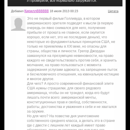
// Проверили, все нормально загружается.
Кирилл888888
Добавил
18 июля 2013 00:23
Цитата
Это не первый фильм Голливуда, в котором
американского зрителя подводят к мысли (в первую
очередь он явно снимался для него, получение
прибыли от проката не главное, если окупится
хорошо, если нет, это не последние деньги), что
некоторые из фундаментальных принципов США, не
только не приемлемы в XXI веке, но опасны для
страны, общества и личности. Грегор Джордан
замахнулся на презумпцию невиновности, на право
каждого не свидетельствовать против себя, и хранить
молчание, на право пользоваться с момента
задержания услугами адвоката, на запрещение пыток
и бесчеловечного отношения, на ювенальную юстицию
и многое другое.
Для чего? А просто современной финансовой элите
США нужны страшилки, для своего рядового
американца, чтобы он не трэндел, когда его будут
лишать почти всего: американской мечты,
конституционных прав и свобод, собственности,
работы, достоинства и уважения к себе и не хватался
за оружие.
Но для чего? На повестке дня уничтожение
собственного среднего класса, а делать это в стране
где с двести с лишнем лет каждый имеет право
обзавестись личным оружием, где культура его