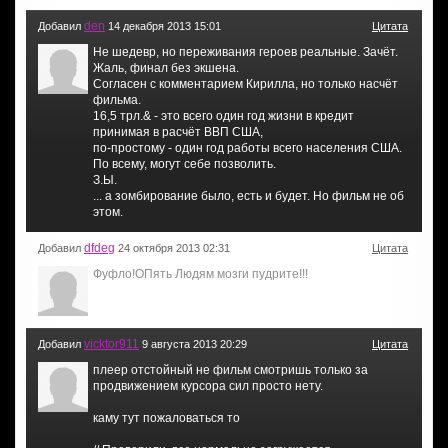
den
Добавил
14 декабря 2013 15:01
Цитата
Не шедевр, но переживания героев реальные. Зачёт.
Жаль, финал без экшена.
Согласен с комментарием Кирилла, но только насчёт
фильма.
16,5 трл.& - это всего один год жизни в кредит
принимая в расчёт ВВП США,
по-простому - один год работы всего населения США.
По всему, могут себе позволить.
З.Ы.
... а зомбирование было, есть и будет. Но фильм не об
этом.
dfdeg
Добавил
24 октября 2013 02:31
Цитата
Фуфло!ОПять Людям мозги пудрите!!!
vicktor911
Добавил
9 августа 2013 20:29
Цитата
плеер отстойный не фильм смотришь только за
продвижением курсора сил просто нету.
каму тут пожаловаться то