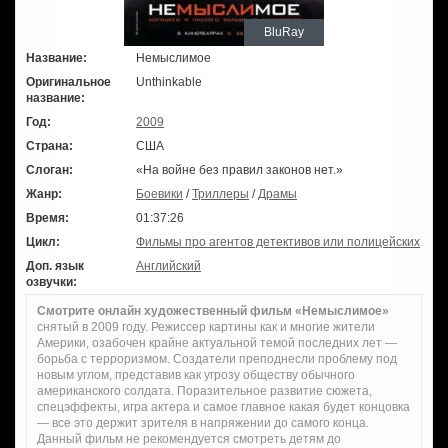
BluRay
Название:
Немыслимое
Оригинальное
Unthinkable
название:
Год:
2009
Страна:
США
Слоган:
«На войне без правил законов нет.»
Жанр:
Боевики
/
Триллеры
/
Драмы
Время:
01:37:26
Цикл:
Фильмы про агентов детективов или полицейских
Доп. язык
Английский
озвучки:
Смотрите онлайн художественный фильм «Немыслимое»
снятый в 2009 году. Режиссер картины как и многие жители
Америки, озабочен крайне актуальной темой последних лет —
борьба с терроризмом. Создатели преподнесли проблему под
новым углом, представив как угрозу обществу обычного
американского солдата. Поразительное развитие сюжета,
спецэффекты, игра актера и самое главное какая будет концовка
— все это держит зрителя в напряжении до самого конца.
Данный фильм не рекомендуется смотреть детям до