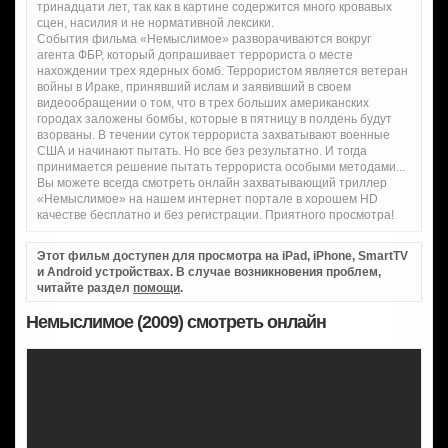
тринадцати лет, так как в картине содержится много кровавых
сцен, насилия и не нормативной лексики.
События фильма «Немыслимое» разворачиваются вокруг
агента ФБР, который допрашивает террориста о месте
нахождении трех ядерных бомб. Террористом является ветеран
войны в Ираке, принявший ислам и заявивший в своем
видеообращении о том, что в трех больших американских
городах заложены бомбы, которые в пятницу в полдень будут
взорваны. В течении суток террориста захватывают военные
США и начинают пытать. Но все без результатно. И тогда
принимается решение пытать террориста особыми методами...
Вы можете всегда смотреть онлайн захватывающий триллер
«Немыслимое» на нашем интернет портале в хорошем HD
качестве бесплатно и без регистрации. Приятного просмотра!
Этот фильм доступен для просмотра на iPad, iPhone, SmartTV
и Android устройствах. В случае возникновения проблем,
читайте раздел
помощи
.
Немыслимое (2009) смотреть онлайн