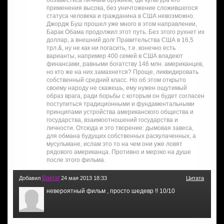
применения высока, без уничтожение сложившегося
статуса человека и гражданина в США невозможно.
Джордж Буш прошел уже много в этом направлении,
Барак Обама продолжил этот путь. Без этого рухнет их
доллар, а внешний долг Правительства США в 16,5
трл.&, ну не как ни погасить, т.е. конечно есть
варианты, например 400 семей в США владеют
финансами, равными богатству 146 млн. американцев,
но кто же на них замахнется? Проще, ликвидировать
собственный средний класс. Но об этом открыто
своему народу не скажешь, ему нужен ощутимый
образ врага, ради борьбы с которым он будет согласен
поступиться традиционными и фундаментальными
принципами устройства американского общества и
государства, взаимоотношений государства и
личности. Отсюда и это творение: дымовая завеса,
для обмана будущих собственных раскулаченных, а
мусульмане, ислам это то на чем они уже ловят
рядового американца. Противно и мерзко на душе
после этого фильма.
Bakrat
Добавил
24 мая 2013 18:33
Цитата
невероятный фильм , просто шедевр !! 10/10