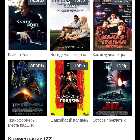
WEBRip
HDRip
DVDRip
Казино Рояль
Невидимая сторона
Какая чудная игра
WEBRip
HDRip
HDRip
Трансформеры:
Шанхайский полдень
Остров проклятых
Месть падших
Комментарии (22):