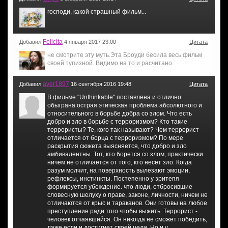
господи, какой страшный фильм...
Felicita
Добавил
4 января 2017 23:00
Цитата
не смотрите эту муть.Эта Броуди бесила весь фильм
своей тупизной. Видимо на то и расчитано.
aver1897
Добавил
16 сентября 2016 19:48
Цитата
В фильме "Unthinkable" поставлена и отлично
обыграна острая этическая проблема абсолютного и
относительного в борьбе добра со злом. Что есть
добро и зло в борьбе с терроризмом? Кто такие
террористы? Те, кого так называют? Чем террорист
отличается от борца с терроризмом? По мере
раскрытия сюжета выясняется, что добро и зло
амбивалентны. Тот, кто борется со злом, практически
ничем не отличается от того, кто несёт зло. Когда
разум молчит, на поверхность вылезают эмоции,
рефлексы, инстинкты. Постепенно у зритепя
формируется убеждение. что люди, отбросившие
словесную шелуху о праве, законе, личности, ничем не
отличаются от крыс и тараканов. Они готовы на любое
преступление ради того чтобы выжить. Террорист -
человек отчаявшийся. Он никогда не сможет победить,
даже если и достигнет своей цели. Но и у