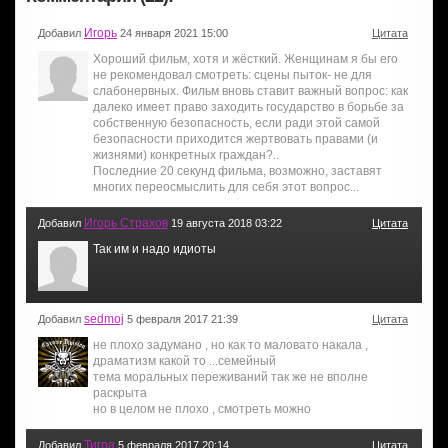
Игорь
Добавил
24 января 2021 15:00
Цитата
Хороший фильм, хотя и жёсткий. Женщинам я бы его
не рекомендовал смотреть: сцены пыток- не для
слабонервных. Фильм вновь ставит важный вопрос: как
далеко имеет право заходить государство в борьбе за
собственную безопасность, если ради этой самой
безопасности приходится жертвовать правами (и
жизнями) конкретных граждан?..
Последние 20 секунд фильма, возможно, заставят
многих переосмыслить для себя этот вопрос...
Игорь Страхов
Добавил
19 августа 2018 03:22
Цитата
Так им и надо идиоты
sedmoj
Добавил
5 февраля 2017 21:39
Цитата
не плохо задумано , но как то маловато накала ,
драматизм какой то ...семейный
тема моральных переживаний так же не вполне
раскрыта
но в целом не плохо , смотреть можно
Тигра
Добавил
5 февраля 2017 20:14
Цитата