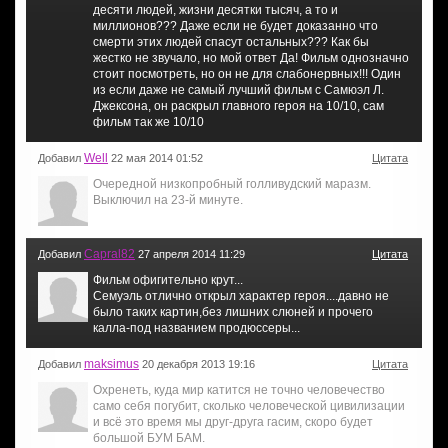
десяти людей, жизни десятки тысяч, а то и
миллионов??? Даже если не будет доказанно что
смерти этих людей спасут остальных??? Как бы
жестко не звучало, но мой ответ Да! Фильм однозначно
стоит посмотреть, но он не для слабонервных!!! Один
из если даже не самый лучший фильм с Самюэл Л.
Джексона, он раскрыл главного героя на 10/10, сам
фильм так же 10/10
Well
Добавил
22 мая 2014 01:52
Цитата
Очередной низкопробный голливудский маразм.
Выключил на 23-й минуте.
Capral82
Добавил
27 апреля 2014 11:29
Цитата
Фильм офигительно крут...
Семуэль отлично открыл характер героя....давно не
было таких картин,без лишних слюней и прочего
калла-под названием продюссеры...
maksimus
Добавил
20 декабря 2013 19:16
Цитата
Охренеть, куда мир катится не точно человечество
само себя погубит, сколько человеческой цивилизации
и всё это время мы друг-друга гасим, скоро будет
большой БУМ БАМ.