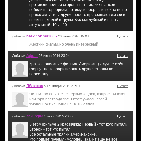
противоположной стороны нет никаких шансов
победить терроризм, потому террор - это война не по
правилам. И те и другие просто превращают живое в
неживое, людей в трупы. Фильм глубокий и очень
актуальный. 10 из 10.
baskinokima2015
Добавил
26 июня 2016 15:08
Цитата
Жесткий фильм, но очень интересный
Афган
Добавил
23 июня 2016 23:24
Цитата
Краткое описание фильма. Американцы лучше себя
взорвут но терроризировать другие страны не
перестанут.
Лёлюшка
Добавил
5 сентября 2015 21:19
Цитата
Фильм захватывает с первых кадров, вопрос- виновен-
или "зря пострадал"?? Ответ ужасен своей
жизненностью...кино на 9/10 баллов.
shvungird
Добавил
3 июня 2015 20:27
Цитата
В этом фильме 2 красавчика: Первый - тот кого пытали
Второй - тот кто пытал
Все остальные тряпки американские.
Кто поймет почему - молодец, значит ещё не всё