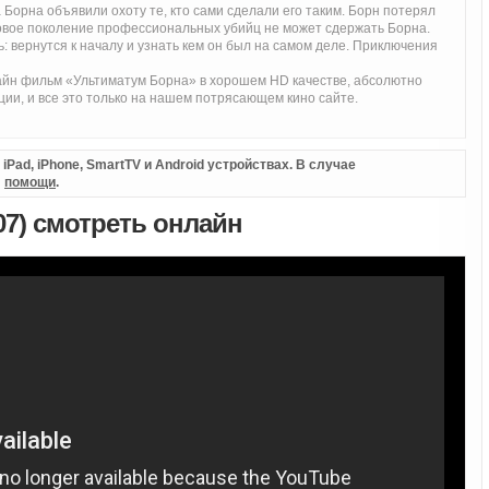
а Борна объявили охоту те, кто сами сделали его таким. Борн потерял
новое поколение профессиональных убийц не может сдержать Борна.
ь: вернутся к началу и узнать кем он был на самом деле. Приключения
йн фильм «Ультиматум Борна» в хорошем HD качестве, абсолютно
ции, и все это только на нашем потрясающем кино сайте.
Pad, iPhone, SmartTV и Android устройствах. В случае
л
помощи
.
07) смотреть онлайн