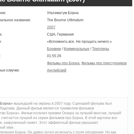
ние:
Ультиматум Борна
нальное название:
The Bourne Ultimatum
2007
а:
США, Германия
:
«Вспомнить все. Не прощать ничего.»
Боевики
/
Криминальные
/
Триллеры
:
01:55:26
Фильмы про Борна
,
Фильмы про преступников
зык озвучки:
Английский
 Борна»
вышедший на экраны в 2007 году. Сценарий фильма был
 Ладлэма. Данный фильм является триквелом фильмов
во Борна». Фильм получил премии Оскара за лучший монтаж, лучший
а считается лучшей из серии фильмов про Борна. В этой картине все
они, закрученный сюжет. Этот эффектный фильм украшают
ый звук.
ючения Борна. Он давно хотел исчезнуть с поля обозрения. Но как