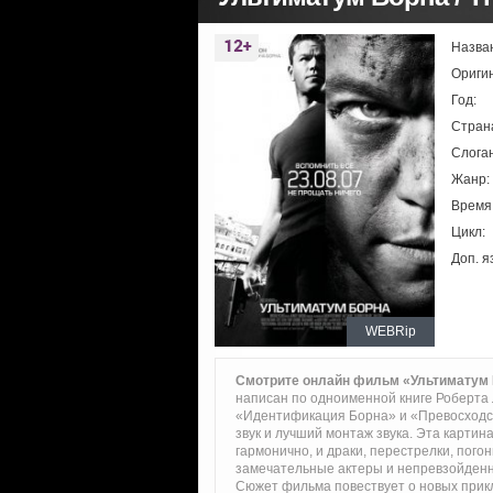
Назва
Ориги
Год:
Стран
Слоган
Жанр:
Время
Цикл:
Доп. я
WEBRip
Смотрите онлайн фильм «Ультиматум
написан по одноименной книге Роберта
«Идентификация Борна» и «Превосходст
звук и лучший монтаж звука. Эта картин
гармонично, и драки, перестрелки, пог
замечательные актеры и непревзойденн
Сюжет фильма повествует о новых прикл