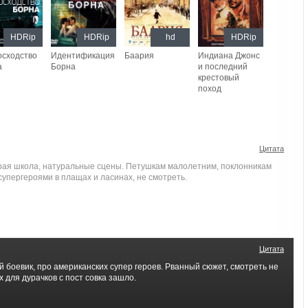
HDRip
HDRip
hd
HDRip
осходство
Идентификация
Баария
Индиана Джонс
а
Борна
и последний
крестовый
поход
Цитата
ая школа, натуральные сцены. Петушкам малолетним, поклонникам
упергероями в плащах и ласинах, не смотреть.
Цитата
боевик, про американских супер героев. Рванный сюжет, смотреть не
х для дурачков с пост совка зашло.