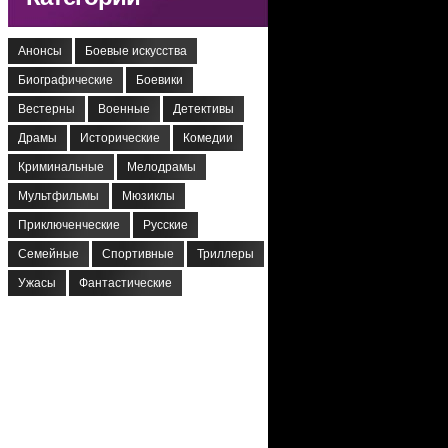
Анонсы
Боевые искусства
Биографические
Боевики
Вестерны
Военные
Детективы
Драмы
Исторические
Комедии
Криминальные
Мелодрамы
Мультфильмы
Мюзиклы
Приключенческие
Русские
Семейные
Спортивные
Триллеры
Ужасы
Фантастические