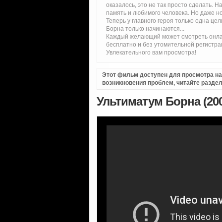
оказалось, это не так просто сделать. Н
память и любимого человека. Но даже 
Теперь у главного героя только одна цел
Борна только начинаются...
Каждый желающий может смотреть онла
бесплатно и без утомительной регистра
Увлекательного вам просмотра!
Этот фильм доступен для просмотра на i
возникновения проблем, читайте разде
Ультиматум Борна (20