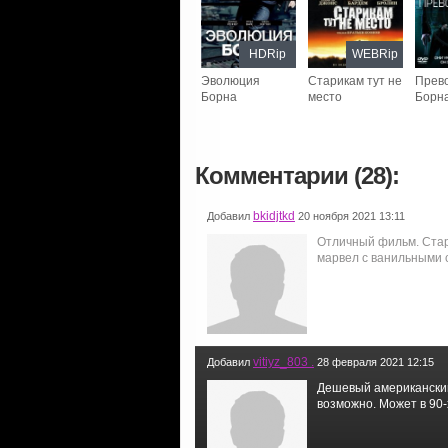
HDRip
WEBRip
Эволюция
Старикам тут не
Прев
Борна
место
Борн
Комментарии (28):
bkidjtkd
Добавил
20 ноября 2021 13:11
Отличный фильм. Стар
марвел с ванильными с
vitiyz_803 .
Добавил
28 февраля 2021 12:15
Дешевый американский 
возможно. Может в 90-