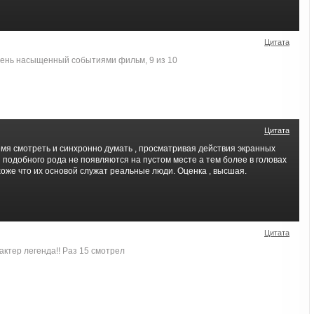
Цитата
чень насыщенный событиями фильм, 9 из 10
Цитата
мя смотреть и синхронно думать , просматривая действия экранных
подобного рода не появляются на пустом месте а тем более в головах
оже что их основой служат реальные люди. Оценка , высшая.
Цитата
ктер легенда!! Раз 15 смотрел