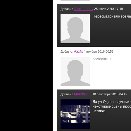
Jankenesov
Добавил
25 июля 2018 17:49
Пересматриваю все час
АжИк
Добавил
4 ноября 2016 00:55
бомба!!!!!!!!!
МаксимК.:)
Добавил
18 сентября 2016 04:42
Да уж.Один из лучших 
некоторые сцены прос
неплох.