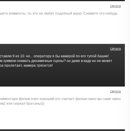
Цитата
ишите комменты, те, кто не любит подобный жанр. Снимите что-нибудь
Цитата
тавлю 9 из 10. но... оператору я бы камерой по его тупой башке!
м зуммом снимать динамичные сцены? он даже в кадр их не может
ра пролетает, камера трясется!
Цитата
омментари фильм очен хороший кто считает фильм гавно вы сами гавно
ом2 или сериал братаны)))