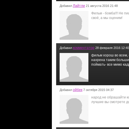
Лайтли
Добавил
21 августа 2016 21:48
Фильм - бомба!!! Не п
своё, а мы оценим!
комментатор
Добавил
28 февраля 2016 12:40
фильм хорош во всем, с
нахрена таким больши
поймать- все мимо кад
ойбек
Добавил
7 октября 2015 04:37
народ не обрашайти к
лучшие вы смотрете д