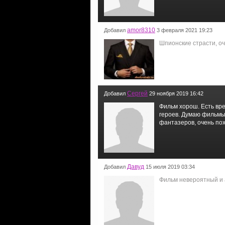
amor8310
Добавил
3 февраля 2021 19:23
Шпионские страсти, о
Сергей
Добавил
29 ноября 2019 16:42
Фильм хорош. Есть вре
героев. Думаю фильмы 
фантазеров, очень пох
Давуд
Добавил
15 июля 2019 03:34
Фильм невероятный и а