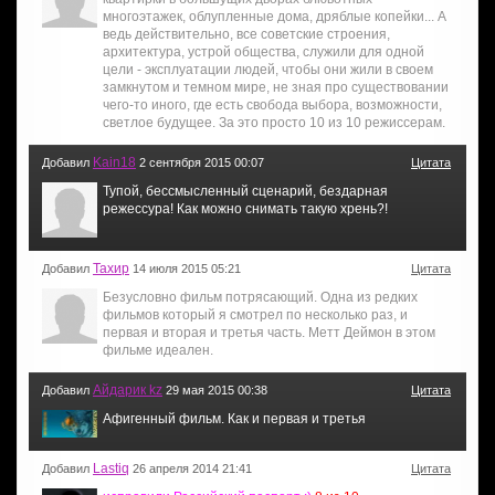
многоэтажек, облупленные дома, дряблые копейки... А
ведь действительно, все советские строения,
архитектура, устрой общества, служили для одной
цели - эксплуатации людей, чтобы они жили в своем
замкнутом и темном мире, не зная про существовании
чего-то иного, где есть свобода выбора, возможности,
светлое будущее. За это просто 10 из 10 режиссерам.
Kain18
Добавил
2 сентября 2015 00:07
Цитата
Тупой, бессмысленный сценарий, бездарная
режессура! Как можно снимать такую хрень?!
Тахир
Добавил
14 июля 2015 05:21
Цитата
Безусловно фильм потрясающий. Одна из редких
фильмов который я смотрел по несколько раз, и
первая и вторая и третья часть. Метт Деймон в этом
фильме идеален.
Айдарик kz
Добавил
29 мая 2015 00:38
Цитата
Афигенный фильм. Как и первая и третья
Lastiq
Добавил
26 апреля 2014 21:41
Цитата