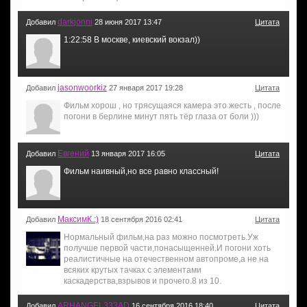
darkjonni
Добавил
28 июня 2017 13:47
Цитата
1:22:58 В москве, киевский вокзал))
jasonwoorkiz
Добавил
27 января 2017 19:28
Цитата
Фильм хорош , но трясущаяся камера это жесть , после
погони в берлине минут пять тёр глаза от боли )))
Евгений
Добавил
13 января 2017 16:05
Цитата
Фильм наивный,но все равно классный!
МаксимК.:)
Добавил
18 сентября 2016 02:41
Цитата
Нормальный фильм,на раз можно посмотреть.Уж
получше первой части,понасыщенней.И погони хоть
реалистичные на отечественном автопроме,а не на
всяких крутых тачках с элементами
каскадерства,взрывов и прочего.8 из 10.
ARHANGEL333AD
Добавил
16 сентября 2016 18:40
Цитата