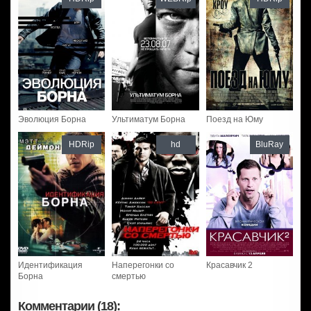
Эволюция Борна
Ультиматум Борна
Поезд на Юму
HDRip
hd
BluRay
Идентификация
Наперегонки со
Красавчик 2
Борна
смертью
Комментарии (18):