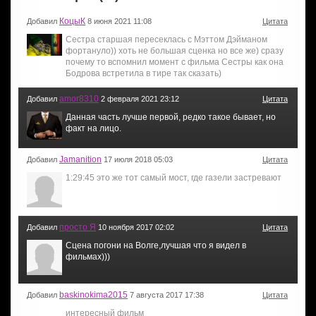
КоцыК
Добавил
8 июня 2021 11:08
Цитата
Сестра старшая пересеклась с Мэттом Дэйманом
фортануло)) хоть не большая сценка но все же) сразу
почему то вспомнил момент с фильма Сестры как она
Бодрова встретила в тире так сказать)
amor8310
Добавил
2 февраля 2021 23:12
Цитата
Данная часть лучше первой, редко такое бывает, но
факт на лицо.
Jamanition
Добавил
17 июля 2018 05:03
Цитата
1:29:45 это же тот самый мост, где газели застревают
просто Я
Добавил
10 ноября 2017 02:02
Цитата
Сцена погони на Волге,лучшая что я видел в
фильмах)))
baskinokima2015
Добавил
7 августа 2017 17:38
Цитата
интересный фильм