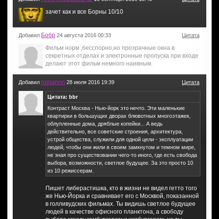
зачет как и все Борны 10/10
Бобр
Добавил
24 августа 2016 00:33
Цитата
Фильм норм ,бесспорно,но прозрачные окна в
секретных отделах и электронные пропуска при входе
делают этот фильм немного наивным.
romannn
Добавил
28 июля 2016 19:39
Цитата
Цитата: bbr
Контраст Москва - Нью-йорк это нечто. Эти маленькие
квартирки в большущих дворах блювотных многоэтажек,
облупленные дома, дряблые копейки... А ведь
действительно, все советские строения, архитектура,
устрой общества, служили для одной цели - эксплуатации
людей, чтобы они жили в своем замкнутом и темном мире,
не зная про существовании чего-то иного, где есть свобода
выбора, возможности, светлое будущее. За это просто 10
из 10 режиссерам.
Пишет либерастишка, кто в жизни не видел гетто того
же Нью-Йорка и сравнивает его с Москвой, показанной
в голливудских фильмах. Ты видишь светлое будущее
людей в качестве офисного планктона, а свободу