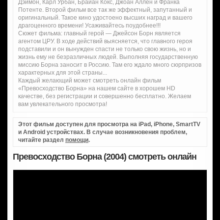
Дэймон, Карл Урбан, Брайан Кокс, Джоан Аллен и Франка
Потенте. Второй фильм все так же эффектный, запутанный и
оригинальный. Такое кино удостоено высших наград и вашего
драгоценного времени! Усаживайтесь поудобнее!!!
Сюжет фильма: главный герой — Джейсон Борн является
агентом ЦРУ. В ходе действий выясняется, что главного героя
подставили и он вынужден спасти не только свою жизнь, но и
жизнь ему не безразличных людей. Выполняя государственную
миссию Борна заносит в Россию. Там его ждало много сюрпризов
характерных для этой страны...
Каждый желающий может смотреть онлайн фильм
«Превосходство Борна» на нашем сайте в хорошем HD
качестве, без регистрации и совершенно бесплатно. Желаем
вам увлекательного просмотра!
Этот фильм доступен для просмотра на iPad, iPhone, SmartTV
и Android устройствах. В случае возникновения проблем,
читайте раздел
помощи
.
Превосходство Борна (2004) смотреть онлайн