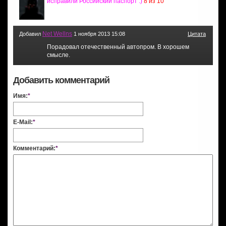
исправили Российский паспорт :)
8 из 10
Net Wellns
Добавил
1 ноября 2013 15:08
Цитата
Порадовал отечественный автопром. В хорошем
смысле.
Добавить комментарий
Имя:
*
E-Mail:
*
Комментарий:
*