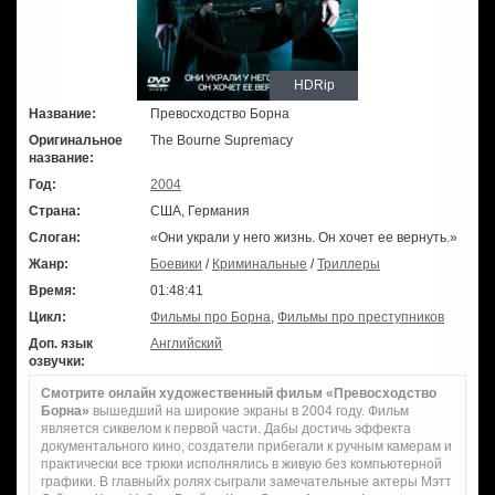
HDRip
Название:
Превосходство Борна
Оригинальное
The Bourne Supremacy
название:
Год:
2004
Страна:
США, Германия
Слоган:
«Они украли у него жизнь. Он хочет ее вернуть.»
Жанр:
Боевики
/
Криминальные
/
Триллеры
Время:
01:48:41
Цикл:
Фильмы про Борна
,
Фильмы про преступников
Доп. язык
Английский
озвучки:
Смотрите онлайн художественный фильм «Превосходство
Борна»
вышедший на широкие экраны в 2004 году. Фильм
является сиквелом к первой части. Дабы достичь эффекта
документального кино, создатели прибегали к ручным камерам и
практически все трюки исполнялись в живую без компьютерной
графики. В главныйх ролях сыграли замечательные актеры Мэтт