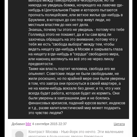
выбора между гамбургером и чизбургером, но ты
никогда не увидишь бомжа, ночующего на лавочке где-
нибудь в Центральном Парке и которого пытаются
прогнать полицейские, или ветхое жилье где-нибудь в
Бруклине, в которых до сих пор живут люди, но
местным властям до них нет дела.
Знаешь, почему ты этого не увидишь - потому что тебе
Голливуд этого не покажет, да и ты сам вряд ли
захочешь обращать на это внимание, потому что у
тебя же есть "свобода выбора" между тем, чтобы
видеть нищету где-нибудь в Москве и закрывать глаза
на нищету в где-нибудь в "сердце" свободного мира,
или наконец взглянуть на всё это не через линзу
предвзятости.
Также как власть портит человека, свобода его же
опьяняет. Советские люди не были свободными, не
жили роскошно, но по крайней мере они были уверены
в том, что завтра они проснуться в своей квартире, а
не на каком-нибудь вокзале без денег, и то, что у них
всегда будет работа, которая будет их кормить. Они
были уверены в завтрашнем дне и не боялись
финансовых кризисов, падений курсов валют, индексов
и т.д., разве капиталистический мир может подарить
это чувство людям?
bbr
Добавил
4 сентября 2015 22:37
Цитата
Контраст Москва - Нью-йорк это нечто. Эти маленькие
квартирки в большущих дворах блювотных