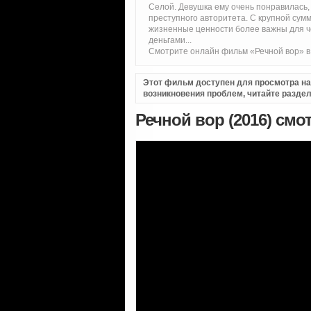
Селой. Девушка ему очень понравилась,
преступного авторитета. С крупной суммо
жизненные ценности более важны для че
деньгами...
Смотрите онлайн фильм «Речной вор» в 
Этот фильм доступен для просмотра на i
возникновения проблем, читайте разде
Речной вор (2016) смо