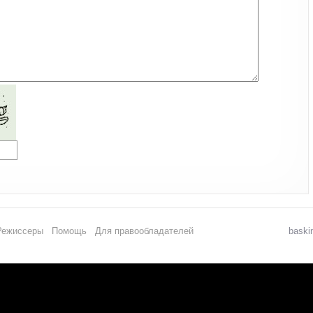
Режиссеры
Помощь
Для правообладателей
baski