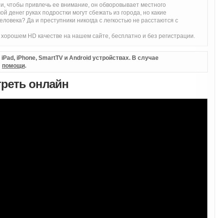
 и, чтобы привлечь ее внимание, он обворовывает местного
й денег руках подростки могут сбежать из города, но какие
ловека? Да и преступники никогда с легкостью не расстаются с
хорошем HD качестве на нашем сайте, бесплатно и без регистрации.
Pad, iPhone, SmartTV и Android устройствах. В случае
л
помощи
.
треть онлайн