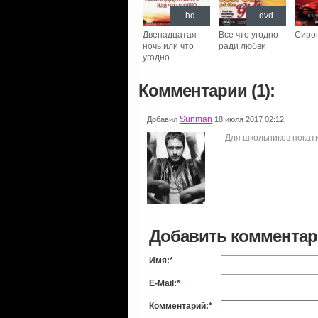
hd
dvd
Двенадцатая
Все что угодно
Сиро
ночь или что
ради любви
угодно
Комментарии (1):
Sunman
Добавил
18 июля 2017 02:12
Для школьников покатит
Добавить коммента
Имя:
*
E-Mail:
*
Комментарий:
*