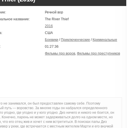
ние:
Речной вор
нальное название:
The River Thief
2016
а:
США
Боевики
/
Приключенческие
/
Криминальные
:
01:27:36
Фильмы про воров
,
Фильмы про преступников
то не занимался, он был предоставлен самому себе. Поэтому
й путь — воровство. За многие годы он набрался определенного
 угодно, где угодно и у кого угодно. Диз ничего и никого не боится, он
. Конечно, парень не может задерживаться долго на одном месте, но
, что его отец жив и хочет с ним встретиться. В поисках папы Диз
вер у реки, где встречается с местным жителем Марти и его внучкой