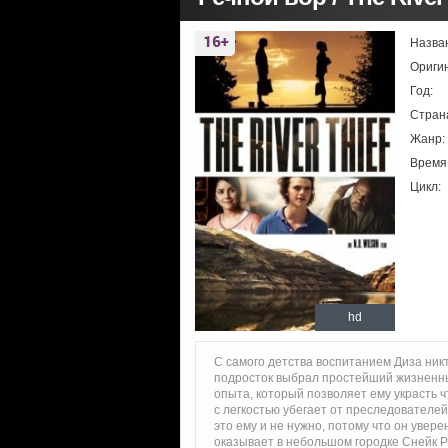
Назва
Ориги
Год:
Стран
Жанр:
Время
Цикл:
hd
С самого детства воспитанием Диза ник
подросток выбрал простейший жизненны
опыта, который позволяет ему украсть что
с легкостью убегает от преследователей
это ему и не нужно, потому что он уверен
оказывает в небольшом городке Снейк Ри