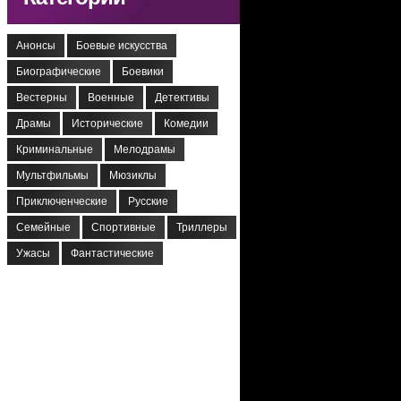
Анонсы
Боевые искусства
Биографические
Боевики
Вестерны
Военные
Детективы
Драмы
Исторические
Комедии
Криминальные
Мелодрамы
Мультфильмы
Мюзиклы
Приключенческие
Русские
Семейные
Спортивные
Триллеры
Ужасы
Фантастические