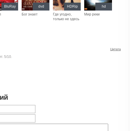
BluRay
dvd
HDRip
hd
п
Бог знает
Где угодно,
Мир реки
только не здесь
Цитата
. 5/10.
рий