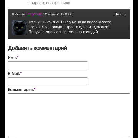
подростковых фильмов
Тетраэдр
Добавил
12 июня 2015 00:45
Цитата
Отличный фильм. Был у меня на видеокассете,
назывался, правда, "Просто одна из девочек".
Получше многих современных комедий.
Добавить комментарий
Имя:
*
E-Mail:
*
Комментарий:
*