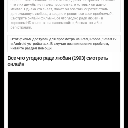
парень также сближается и с Мари, однако прекрасно понимает,
что у их дружбы нет таких перспектив, о которых он давно
мечтал. Однако кто знает, может он все-таки обретет столь
долгожданную любовь, а заодно и решит все свои проблемы?..
Смотрите онлайн фильм «Все что угодно ради любви» в
хорошем HD качестве на нашем сайте, бесплатно и без
регистрации.
Этот фильм доступен для просмотра на iPad, iPhone, SmartTV
и Android устройствах. В случае возникновения проблем,
читайте раздел
помощи
.
Все что угодно ради любви (1993) смотреть
онлайн