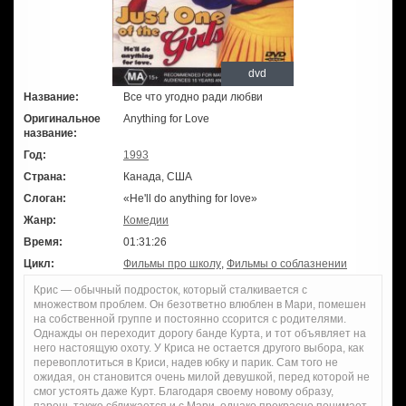
dvd
Название:
Все что угодно ради любви
Оригинальное
Anything for Love
название:
Год:
1993
Страна:
Канада, США
Слоган:
«He'll do anything for love»
Жанр:
Комедии
Время:
01:31:26
Цикл:
Фильмы про школу
,
Фильмы о соблазнении
Крис — обычный подросток, который сталкивается с
множеством проблем. Он безответно влюблен в Мари, помешен
на собственной группе и постоянно ссорится с родителями.
Однажды он переходит дорогу банде Курта, и тот объявляет на
него настоящую охоту. У Криса не остается другого выбора, как
перевоплотиться в Криси, надев юбку и парик. Сам того не
ожидая, он становится очень милой девушкой, перед которой не
смог устоять даже Курт. Благодаря своему новому образу,