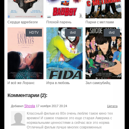
Сердце вдребезги
Плохой парень
Парни с метлами
HDTV
dvd
dvd
И всё же Лоранс
Игра в любовь
Зал самоубийц
Комментарии (2):
Shosta
Добавил
17 ноября 2017 20:24
Цитата
Классный фильм из 80х очень люблю такое кино тех
времен! И самое главное это еще старая Америка с
нормальными ценностями а сейчас все это норма
Отличный фильм лучше многих современных