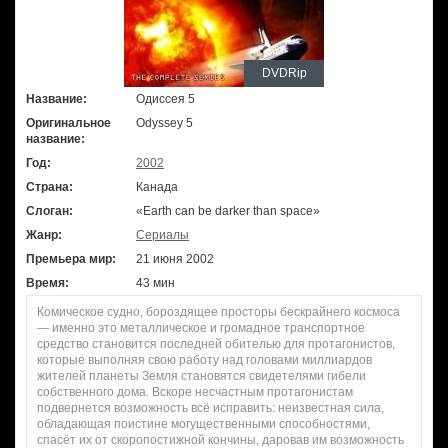
DVDRip
Название:
Одиссея 5
Оригинальное
Odyssey 5
название:
Год:
2002
Страна:
Канада
Слоган:
«Earth can be darker than space»
Жанр:
Сериалы
Премьера мир:
21 июня 2002
Время:
43 мин
Комическое судно, бороздящее просторы бескрайнего космоса
— именно это металлическое и громадное транспортное
средство становится последней обителью для протагонистов,
которые выполняя свою работу над головами миллиардов
жителей планеты Земля становятся свидетелями гибели
собственного дома. Вскоре несчастным протагонистам
подвернется возможность всё исправить: неизвестная сила,
обладающая поистине могущественными способностями,
спасёт их от скоропостижной кончины, даровав им возможность