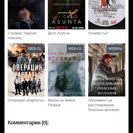
Сталкер. Черная
Дело Асунты
Почему ты?
плесень
WEB-DL
WEB-DL
WEBRip
Операция «Карпаты»
Жизнь на Земле:
Абонемент на
Разрыв
расследование.
Опасные желания
Комментарии (0):