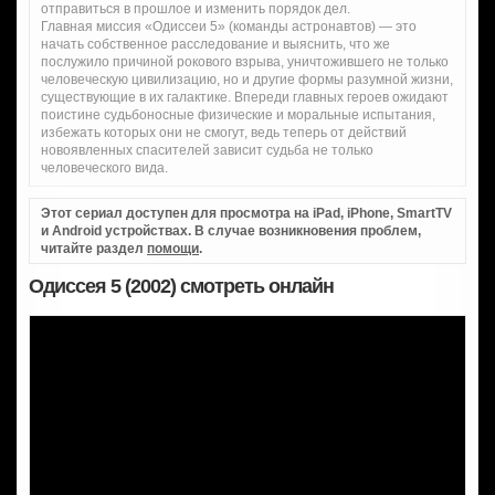
отправиться в прошлое и изменить порядок дел.
Главная миссия «Одиссеи 5» (команды астронавтов) — это
начать собственное расследование и выяснить, что же
послужило причиной рокового взрыва, уничтожившего не только
человеческую цивилизацию, но и другие формы разумной жизни,
существующие в их галактике. Впереди главных героев ожидают
поистине судьбоносные физические и моральные испытания,
избежать которых они не смогут, ведь теперь от действий
новоявленных спасителей зависит судьба не только
человеческого вида.
Этот сериал доступен для просмотра на iPad, iPhone, SmartTV
и Android устройствах. В случае возникновения проблем,
читайте раздел
помощи
.
Одиссея 5 (2002) смотреть онлайн