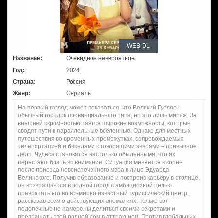
WEB-DL
Название:
Очевидное невероятное
Год:
2024
Страна:
Россия
Жанр:
Сериалы
На первый взгляд может показаться, что Великий Гусляр –
обычный городок провинциального типа, но это лишь мираж. За
внешней скромностью таятся широкие возможности, которые
сводят пути в параллельные вселенные. Однако для местных
путешествия во временных промежутках, сопровождаемых
телепортацией и беседами с говорящими зверями – привычное
дело. Чудеса становятся настолько обыденными, что их
перестают брать во внимание. Ситуация меняется в корне
после приезда новоиспеченного мэра в лице Эдуарда
Белинского. Получив образование и построив карьеру в столице,
он возвращается в родной город с амбициозной целью
превратить его во всемирно известный туристический центр,
рассказав всем о действующих аномалиях. Только вот
подопечные не намерены делиться своими секретами и
превращать свой родной дом в аттракцион. Против глобальных