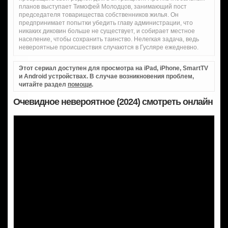
планов выступает Тимофей Молодцов, занимающий пост
председателя товарищества собственников жилья. Он
предпринимает попытки убедить главу администрации, что
никаких диковин больше не существует, и собирает местное
население, чтобы сохранить таинство. Нелегкая задача, ведь
невероятные происшествия случаются в Гусляре ежедневно.
Этот сериал доступен для просмотра на iPad, iPhone, SmartTV
и Android устройствах. В случае возникновения проблем,
читайте раздел
помощи
.
Очевидное невероятное (2024) смотреть онлайн