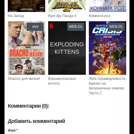
На Запад
Кунг-фу Панда 4
Комната роз
dvd
WEB-DL
WEB-DL
Опасно для жизни!
Взрывоопасные
Лига справедливости:
котята
Кризис на
бесконечных землях.
Часть 1
Комментарии (0):
Добавить комментарий
Имя:
*