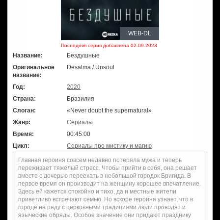
WEB-DL
Последняя серия добавлена 02.09.2023
Название:
Бездушные
Оригинальное
Desalma / Unsoul
название:
Год:
2020
Страна:
Бразилия
Слоган:
«Never doubt the supernatural»
Жанр:
Сериалы
Время:
00:45:00
Цикл:
Сериалы про мистику и магию
Главная героиня совсем недавно потеряла мужа и теперь
переживает тяжелый стресс. Чтобы прийти в себя, она решает
вместе с дочерью переехать в небольшой городок Бригида. В
первое время он производит на женщину хорошее впечатление.
Здесь ей кажется спокойно и тихо, да и местные жители
приветливо встречают семью. Но вскоре героиня узнает, что в
городе на ряду с церковными традициями люди проводят и
языческие обряды. Особое значение они придают празднику