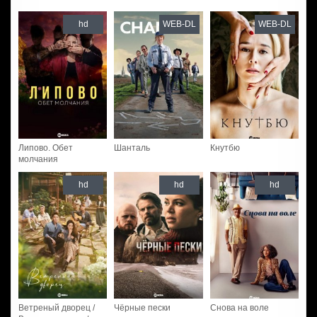
hd
WEB-DL
WEB-DL
Липово. Обет
Шанталь
Кнутбю
молчания
hd
hd
hd
Ветреный дворец /
Чёрные пески
Снова на воле