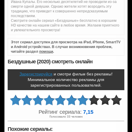
Ивана Купалы. Его несколько десятилетий не проводили из-за
смерти одной девушки. Однако жители хотят возродить эту
традицию, что приведет к совершенно непредсказуемым
последствиям.
Смотрите онлайн сериал «Бездушные» бесплатно в хорошем
HD качестве на нашем сайте в любое время. Желаем приятного
и увлекательного просмотра!
Этот сериал доступен для просмотра на iPad, iPhone, SmartTV
и Android устройствах. В случае возникновения проблем,
читайте раздел
помощи
.
Бездушные (2020) смотреть онлайн
Зарегистрируйся
и смотри фильм без рекламы!
Минимальное количество рекламы для
зарегистрированных пользователей.
Рейтинг сериала:
7,15
Голосовало 33 человек
Похожие сериалы: