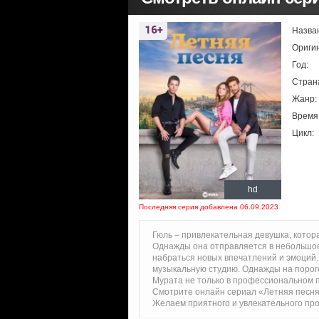
Назва
Ориги
Год:
Стран
Жанр:
Время
Цикл:
hd
Последняя серия добавлена 06.09.2023
Гюль – привлекательная девушка, котора
Однажды она отправляется в небольшое
набраться новых впечатлений и эмоций. 
музыкальную студию. Однажды на порог
Мурата не только в профессиональном пл
Смотрите онлайн сериал «Летняя песня
Желаем приятного и увлекательного пр