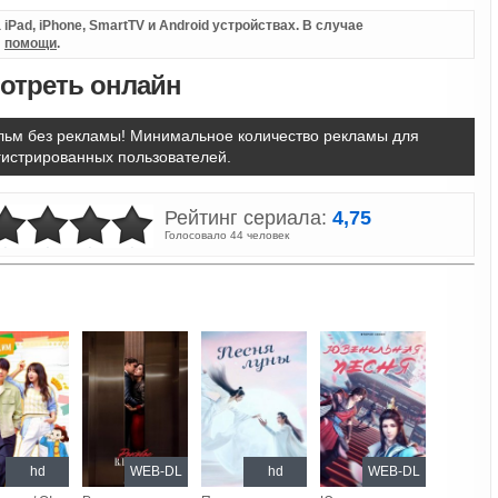
iPad, iPhone, SmartTV и Android устройствах. В случае
л
помощи
.
мотреть онлайн
ьм без рекламы! Минимальное количество рекламы для
гистрированных пользователей.
Рейтинг сериала:
4,75
Голосовало 44 человек
hd
WEB-DL
hd
WEB-DL