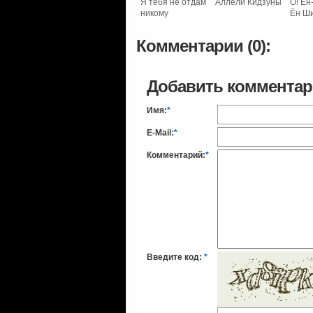
Я тебя не отдам
Аллели Кидзуны
О! Ён
никому
Ён Ш
Комментарии (0):
Добавить коммента
Имя:
*
E-Mail:
*
Комментарий:
*
Введите код:
*