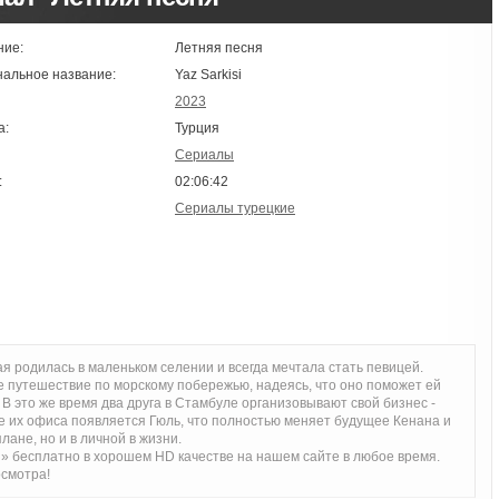
ние:
Летняя песня
нальное название:
Yaz Sarkisi
2023
а:
Турция
Сериалы
:
02:06:42
Сериалы турецкие
я родилась в маленьком селении и всегда мечтала стать певицей.
 путешествие по морскому побережью, надеясь, что оно поможет ей
В это же время два друга в Стамбуле организовывают свой бизнес -
е их офиса появляется Гюль, что полностью меняет будущее Кенана и
ане, но и в личной в жизни.
» бесплатно в хорошем HD качестве на нашем сайте в любое время.
осмотра!