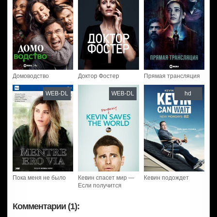
Домоводство
Доктор Фостер
Прямая трансляция
WEB-DL
WEB-DL
hd
Пока меня не было
Кевин спасет мир —
Кевин подождет
Если получится
Комментарии (1):