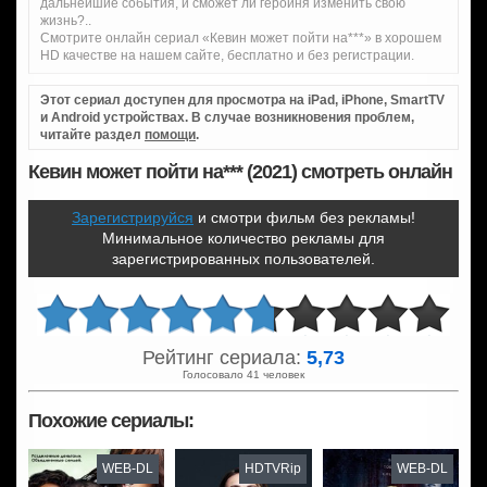
дальнейшие события, и сможет ли героиня изменить свою
жизнь?..
Смотрите онлайн сериал «Кевин может пойти на***» в хорошем
HD качестве на нашем сайте, бесплатно и без регистрации.
Этот сериал доступен для просмотра на iPad, iPhone, SmartTV
и Android устройствах. В случае возникновения проблем,
читайте раздел
помощи
.
Кевин может пойти на*** (2021) смотреть онлайн
Зарегистрируйся
и смотри фильм без рекламы!
Минимальное количество рекламы для
зарегистрированных пользователей.
Рейтинг сериала:
5,73
Голосовало 41 человек
Похожие сериалы:
WEB-DL
HDTVRip
WEB-DL