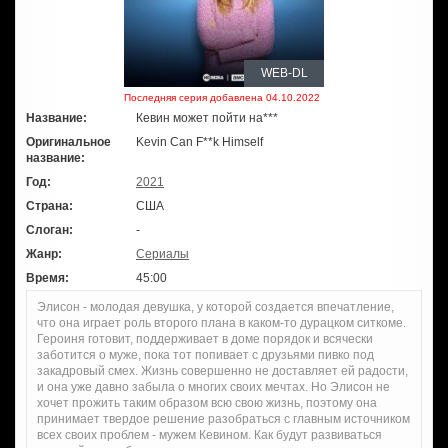
WEB-DL
Последняя серия добавлена 04.10.2022
Название:
Кевин может пойти на***
Оригинальное
Kevin Can F**k Himself
название:
Год:
2021
Страна:
США
Слоган:
-
Жанр:
Сериалы
Время:
45:00
Элисон - молодая девушка, у которой создается впечатление,
что она играет роль второго плана в каком-то дурацком ситкоме.
Героиня готовит, поддерживает в доме порядок и всячески
заботится о муже, пока тот попивает с друзьями пивко под
закадровый смех. Жизнь совершенно не доставляет ей радости,
и она уже давно забыла о многих своих мечтах. Но Элисон не
хочет прожить таким образом всю свою жизнь, поэтому она
принимает твердое решение разобраться с главным источником
всех своих проблем - мужем Кевином. Как будут развиваться