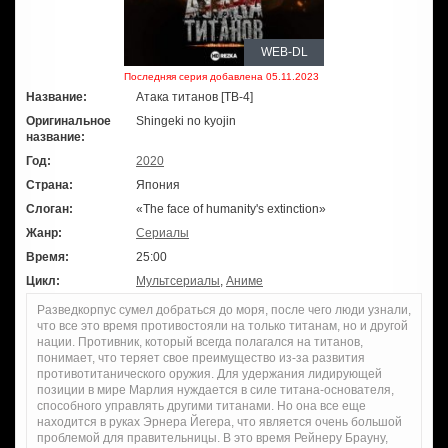
WEB-DL
Последняя серия добавлена 05.11.2023
Название:
Атака титанов [ТВ-4]
Оригинальное
Shingeki no kyojin
название:
Год:
2020
Страна:
Япония
Слоган:
«The face of humanity's extinction»
Жанр:
Сериалы
Время:
25:00
Цикл:
Мультсериалы
,
Аниме
Разведкорпус сумел добраться до моря, после чего люди узнали,
что все это время противостояли на только титанам, но и другой
нации. Противник, который всегда полагался на титанов,
понимает, что теряет свое преимущество из-за развития
противотитанического оружия. Для удержания лидирующей
позиции в мире Марлия нуждается в силе титана-основателя,
способного управлять другими титанами. Но она все еще
находится в руках Эрнера Йегера, что является очень большой
проблемой для правительницы. В это время Рейнеру Брауну,