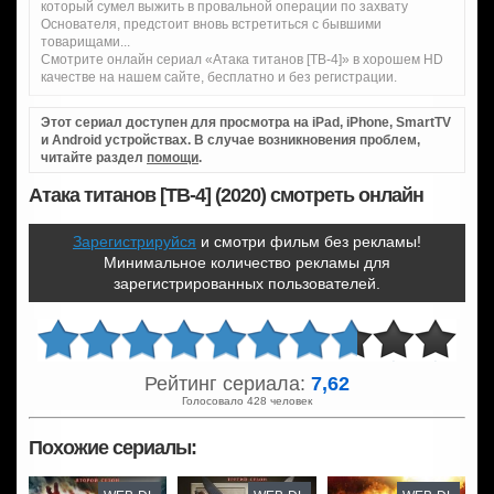
который сумел выжить в провальной операции по захвату
Основателя, предстоит вновь встретиться с бывшими
товарищами...
Смотрите онлайн сериал «Атака титанов [ТВ-4]» в хорошем HD
качестве на нашем сайте, бесплатно и без регистрации.
Этот сериал доступен для просмотра на iPad, iPhone, SmartTV
и Android устройствах. В случае возникновения проблем,
читайте раздел
помощи
.
Атака титанов [ТВ-4] (2020) смотреть онлайн
Зарегистрируйся
и смотри фильм без рекламы!
Минимальное количество рекламы для
зарегистрированных пользователей.
Рейтинг сериала:
7,62
Голосовало 428 человек
Похожие сериалы: