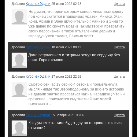
Кусочек Удачи
Добавил
25 июня 2022 02:18
Цитата
Не думал, что герои которым сопереживал всю дорогу
под конец скатятся в паршивых мразей: Микаса, Жан,
Кони, Армин и Эрен включительно ( Райнер и Энни то
уже давно по сюжету мрази) Так мастерски превратить
своих персонажей в такое отъявленное дерьмо и
вправду нужен талант, Саямыч могёт.
Кусочек Удачи
Добавил
18 июня 2022 00:11
Цитата
Даже вступлением и титрами режут по сердечку без
ножа. Гора отсылок
Кусочек Удачи
Добавил
17 июня 2022 22:52
Цитата
Смотрю сейчас 19 серию 4 сезона и промелькнула
мысля - нигде так Звероподобному за всю его историю
не давали знатно просраться как на Парадизе ) Что ни
сражение - приходится ему знатнейших люлей
выхвачивать
Кусочек удачи
Добавил
15 ноября 2021 08:06
Цитата
Как думаете в аниме будет другая концовка в отличии
от манги?