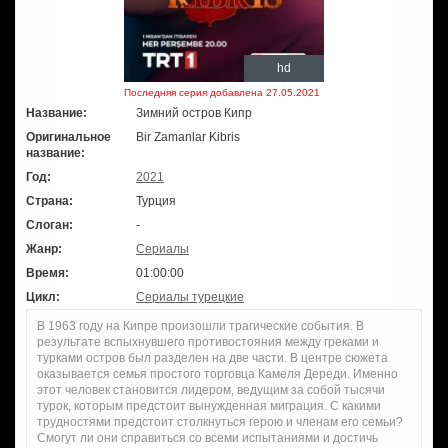
hd
Последняя серия добавлена 27.05.2021
Название:
Зимний остров Кипр
Оригинальное
Bir Zamanlar Kibris
название:
Год:
2021
Страна:
Турция
Слоган:
-
Жанр:
Сериалы
Время:
01:00:00
Цикл:
Сериалы турецкие
В 1963 году на Кипре произошли трагические события. В
результате вспыхнувшего противостояния между греками и
турками остров был разделен на две части. В центре сюжета
оказывается семья простого торговца Камеля Дереди. Именно
этот человек становится лидером, ведущим за собой тысячи
турок, которым предстоит вынужденная миграция. С какими
трудностями предстоит столкнуться герою и членам его семьи?
Смогут ли они справиться со всеми испытаниями и достичь