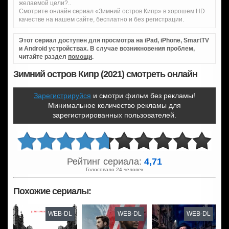
желаемой цели?..
Смотрите онлайн сериал «Зимний остров Кипр» в хорошем HD
качестве на нашем сайте, бесплатно и без регистрации.
Этот сериал доступен для просмотра на iPad, iPhone, SmartTV
и Android устройствах. В случае возникновения проблем,
читайте раздел
помощи
.
Зимний остров Кипр (2021) смотреть онлайн
Зарегистрируйся
и смотри фильм без рекламы!
Минимальное количество рекламы для
зарегистрированных пользователей.
Рейтинг сериала:
4,71
Голосовало 24 человек
Похожие сериалы:
WEB-DL
WEB-DL
WEB-DL