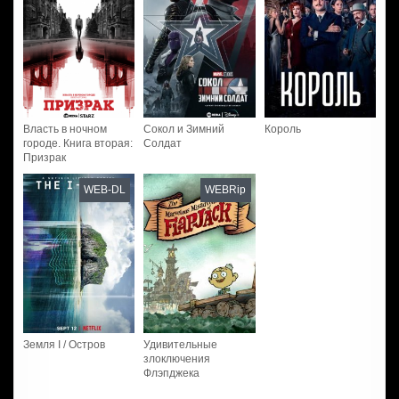
Власть в ночном
Сокол и Зимний
Король
городе. Книга вторая:
Солдат
Призрак
WEB-DL
WEBRip
Земля I / Остров
Удивительные
злоключения
Флэпджека