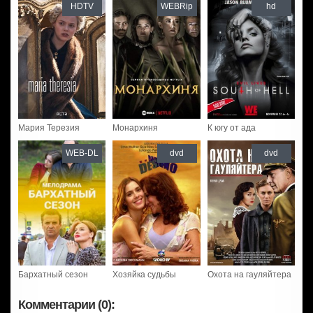
HDTV
WEBRip
hd
Мария Терезия
Монархиня
К югу от ада
WEB-DL
dvd
dvd
Бархатный сезон
Хозяйка судьбы
Охота на гауляйтера
Комментарии (0):