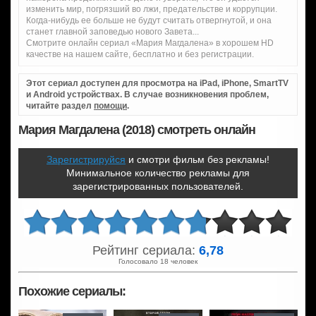
изменить мир, погрязший во лжи, предательстве и коррупции.
Когда-нибудь ее больше не будут считать отвергнутой, и она
станет главной заповедью нового Завета...
Смотрите онлайн сериал «Мария Магдалена» в хорошем HD
качестве на нашем сайте, бесплатно и без регистрации.
Этот сериал доступен для просмотра на iPad, iPhone, SmartTV
и Android устройствах. В случае возникновения проблем,
читайте раздел
помощи
.
Мария Магдалена (2018) смотреть онлайн
Зарегистрируйся
и смотри фильм без рекламы!
Минимальное количество рекламы для
зарегистрированных пользователей.
Рейтинг сериала:
6,78
Голосовало 18 человек
Похожие сериалы: