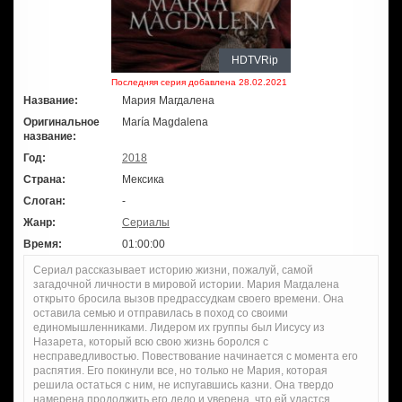
HDTVRip
Последняя серия добавлена 28.02.2021
Название:
Мария Магдалена
Оригинальное
María Magdalena
название:
Год:
2018
Страна:
Мексика
Слоган:
-
Жанр:
Сериалы
Время:
01:00:00
Сериал рассказывает историю жизни, пожалуй, самой
загадочной личности в мировой истории. Мария Магдалена
открыто бросила вызов предрассудкам своего времени. Она
оставила семью и отправилась в поход со своими
единомышленниками. Лидером их группы был Иисусу из
Назарета, который всю свою жизнь боролся с
несправедливостью. Повествование начинается с момента его
распятия. Его покинули все, но только не Мария, которая
решила остаться с ним, не испугавшись казни. Она твердо
намерена продолжить его дело и уверена, что ей удастся