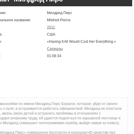
ние:
Милдред Пирс
нальное название:
Mildred Pierce
2011
а:
США
:
«Having It All Would Cost Her Everything.»
Сериалы
:
01:08:34
охозяйки по имени Милдред Пирс Берагон, которая, уйдя от своего
ь с нуля, и устраивается работать официанткой. Милдред не опустила
, жизнь своих детей и устранить проблемы в отношениях с
одаря упорному труду, ей удается подняться по карьерной лестнице и
ко Милдред совершает непоправимую ошибку, выйдя замуж за повесу,
Милдред Пирс» совершенно бесплатно в хорошем HD качестве без