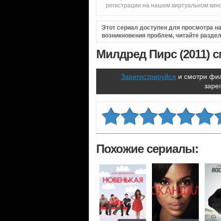
регистрации на нашем виртуальном кино
Этот сериал доступен для просмотра на 
возникновения проблем, читайте разде
Милдред Пирс (2011) 
Зарегистрируйся
и смотри фил
заре
Похожие сериалы: