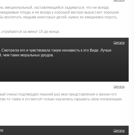
нь эмоциональный, заставляющийся задуматься, что не всегда
ожидаемые плоды и не всегда у хорошей матери вырастает хорошая
обы воспитать людьми некоторых детей, нужно их ежедневно пороть,
, отрубаются за минут 15 до конца.
Цитата
Смотрела его и чувствовала такую ненависть к это Виде. Лучше
, чем таких моральных уродов.
Цитата
ьм! очень! подтвердил лишний раз мои представления о жизни-что
ства-то такие и остаются! только научились скрывать свою поганенькую
:36
Цитата