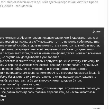
од! Фильм классный от и до. Кейт здесь невероятная. Актриса в роли
, сюжет - всё классно.
Цитата
е комменты...Честно говоря неудивительно, что Вида стала тем, кем
а мама ей запихивала в ж**у все, даже то, что не могла себе позволить.
болезненный симбиоз , дочь не может стать самостоятельной личностью
, при этом развращает ее своей жертвенной любовью , и деньгами и
не заслуживает этого, также и мамин бойфрэнд также. Конечно всем нам
о, но смутно мы догадываемся уже заранее...
 с детства и вместо того, чтобы приучать ребенка к труду, к помощи по
рутым, вернее крученым личностям - это надо преподавать с двойными
го раза не поймут из за упертости и крученности). Вместо этого
ми и неправильным воспитанием порочные стороны характера Виды. В
 было бы выкинуть их в мусор, а не чуть ли не на коленях упрашивать
оть бы раз заставила бы дочь посуду помыть, ядрен батон.
оспитание" тут речь не идет.
я кулисса, чувственные сцены, отличная игра, поучительный фильм, да
 Все равно восхищалась главным персонажем, ее настойчивостью в
стью.
ьм.
Цитата