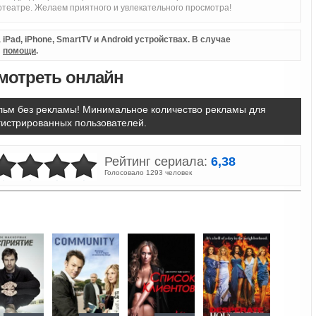
театре. Желаем приятного и увлекательного просмотра!
iPad, iPhone, SmartTV и Android устройствах. В случае
л
помощи
.
смотреть онлайн
ьм без рекламы! Минимальное количество рекламы для
гистрированных пользователей.
Рейтинг сериала:
6,38
Голосовало 1293 человек