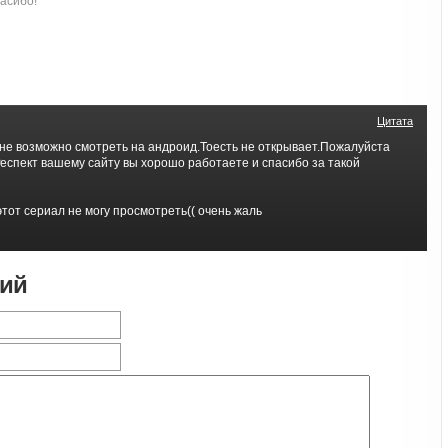
асибо!
Цитата
не возможно смотреть на андроид.Тоесть не открывает.Пожалуйста
еспект вашему сайту вы хорошо работаете и спасибо за такой
тот сериал не могу просмотреть(( очень жаль
рий