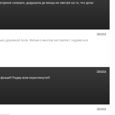
ратурное сопрано, додушила до конца не смотря на то, что дочь!
Цитата
ько душевной боли. Фильм о многом заставляет задуматься.
Цитата
фільм!!! Раджу всім переглянути!!!
Цитата