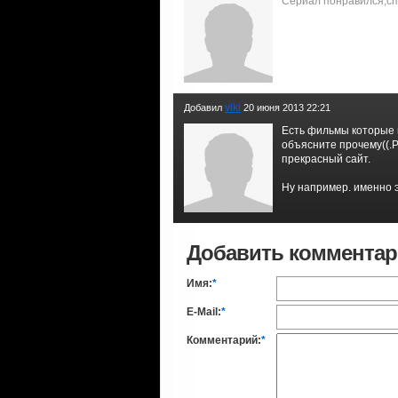
Сериал понравился,сп
viki
Добавил
20 июня 2013 22:21
Есть фильмы которые 
объясните прочему((.Р
прекрасный сайт.
Ну например. именно э
Добавить коммента
Имя:
*
E-Mail:
*
Комментарий:
*