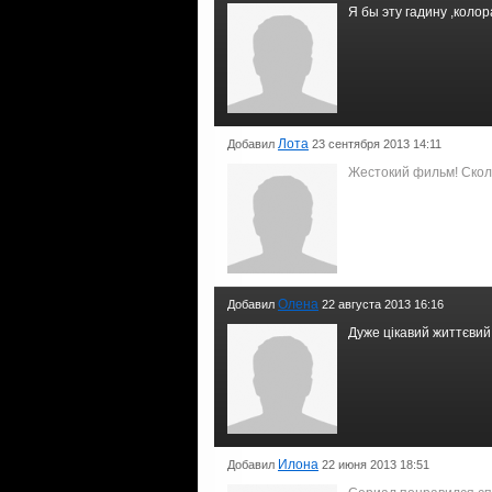
Я бы эту гадину ,коло
Лота
Добавил
23 сентября 2013 14:11
Жестокий фильм! Скол
Олена
Добавил
22 августа 2013 16:16
Дуже цікавий життєвий 
Илона
Добавил
22 июня 2013 18:51