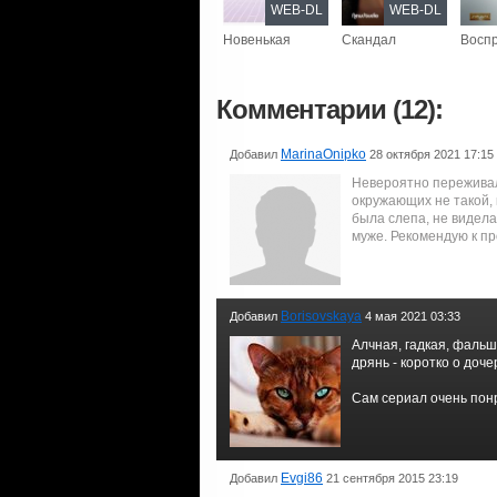
WEB-DL
WEB-DL
Новенькая
Скандал
Восп
Комментарии (12):
MarinaOnipko
Добавил
28 октября 2021 17:15
Невероятно переживал
окружающих не такой, 
была слепа, не видела
муже. Рекомендую к п
Borisovskaya
Добавил
4 мая 2021 03:33
Алчная, гадкая, фаль
дрянь - коротко о доч
Сам сериал очень понр
Evgi86
Добавил
21 сентября 2015 23:19