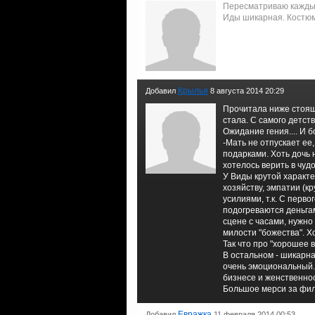
Пересматриваю кажды г
Иды шикарная. Костюмы
Крылья
Добавил
8 августа 2014 20:29
Прочитала ниже стоящи
стала. С самого детств
Ожидание гения.... И 
-Мать не отпускает ее
подарками. Хоть дочь 
хотелось верить в чуд
У Виды крутой характер
хозяйству, эмпатии (к
усилиями, т.к. С перво
подогреваются деньга
сцене с часами, нужно
милости "божества". Х
Так что про "хорошее в
В остальном - шикарна
очень эмоциональный.
бизнесе и женственно
Большое мерси за фил
Евражка
Добавил
11 февраля 2014 00:53