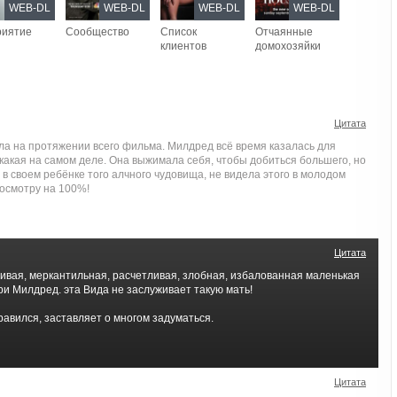
WEB-DL
WEB-DL
WEB-DL
WEB-DL
риятие
Сообщество
Список
Отчаянные
клиентов
домохозяйки
Цитата
а на протяжении всего фильма. Милдред всё время казалась для
какая на самом деле. Она выжимала себя, чтобы добиться большего, но
 в своем ребёнке того алчного чудовища, не видела этого в молодом
росмотру на 100%!
Цитата
шивая, меркантильная, расчетливая, злобная, избалованная маленькая
ери Милдред. эта Вида не заслуживает такую мать!
авился, заставляет о многом задуматься.
Цитата