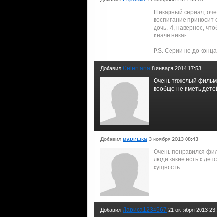
Шикарный сериал, оче
воспитание приносит 
дочь. И, наверное, чт
иначе никак.
P.S. Серии не до конца
Celentana
Добавил
8 января 2014 17:53
Очень тяжелый фильм. 
вообще не иметь детей
маришка
Добавил
3 ноября 2013 08:43
Очень понравился фил
люди какие есть с дет
сущность....
Лариса1234567
Добавил
21 октября 2013 23