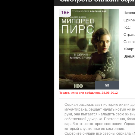
Назва
Ориги
Год:
Стран
Слоган
Жанр:
Время
hd
Последняя серия добавлена 28.05.2012
Сериал рассказывает историю жизни дом
мужа-тирана, решает начать новую жизн
руки, она пытается наладить свою жизнь
собственной дочерью. Постепенно, благ
заработать некоторое состояние. Одна
который спустил все ее состояние.
Смотрите онлайн все сезоны сериала «