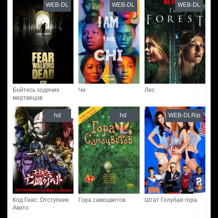
WEB-DL
WEB-DL
WEB-DL
Бойтесь ходячих
Чи
Лес
мертвецов
hd
hd
WEB-DLRip
Код Гиас: Отступник
Гора самоцветов
Штат Голубая гора
Акито