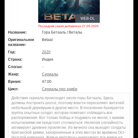
WEB-DL
Последняя серия добавлена 27.05.2020
Название:
Гора Бетааль / Веталы
Оригинальное
Betaal
название:
Год:
2020
Страна:
Индия
Слоган:
-
Жанр:
Сериалы
Время:
47:00
Цикл:
Сериалы про зомби
Действия сериала происходят около горы Бетааль. Здесь
должны построить шоссе, поэтому власти переселяют жителей
небольшой деревушки в другое место. В поселении базируется
группа опытных солдат, которая помогает соблюдать все
распоряжения. Вот только бойцы и подумать не могли, с какими
испытаниями им предстоит столкнуться. Нелепая случайность
активирует древнее проклятие. Из вечного сна выходят солдаты
британской армии, захороненные в этих местах во времена Ост-
Индской компании. Живые мертвецы уничтожают все живое на