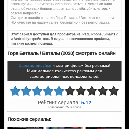
своем пути и не намерены останавливаться. Сможет ли один
отряд обученных бойцов справиться с зомби, убить которых
совсем непросто?..
Смотрите онлайн сериал «Гора Бетааль / Веталы» в хорошем
HD качестве на нашем сайте, бесплатно и без регистрации.
Этот сериал доступен для просмотра на iPad, iPhone, SmartTV
и Android устройствах. В случае возникновения проблем,
читайте раздел
помощи
.
Гора Бетааль / Веталы (2020) смотреть онлайн
Зарегистрируйся
и смотри фильм без рекламы!
Минимальное количество рекламы для
зарегистрированных пользователей.
Рейтинг сериала:
5,12
Голосовало 25 человек
Похожие сериалы: