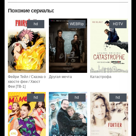
Похожие сериалы:
hd
WEBRip
HDTV
Фейри Тейл / Сказка о
Другая мечта
Катастрофа
хвосте феи / Хвост
Феи [ТВ-1]
hd
hd
hd