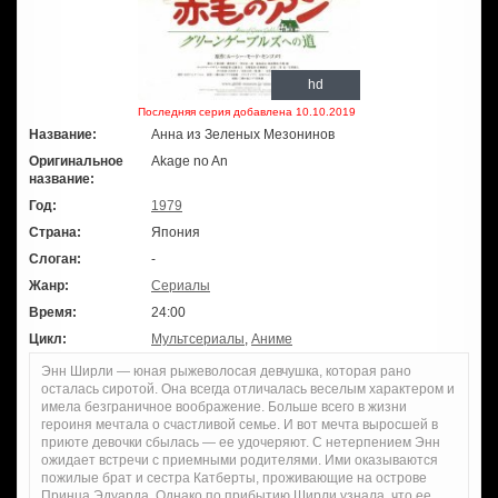
hd
Последняя серия добавлена 10.10.2019
Название:
Анна из Зеленых Мезонинов
Оригинальное
Akage no An
название:
Год:
1979
Страна:
Япония
Слоган:
-
Жанр:
Сериалы
Время:
24:00
Цикл:
Мультсериалы
,
Аниме
Энн Ширли — юная рыжеволосая девчушка, которая рано
осталась сиротой. Она всегда отличалась веселым характером и
имела безграничное воображение. Больше всего в жизни
героиня мечтала о счастливой семье. И вот мечта выросшей в
приюте девочки сбылась — ее удочеряют. С нетерпением Энн
ожидает встречи с приемными родителями. Ими оказываются
пожилые брат и сестра Катберты, проживающие на острове
Принца Эдуарда. Однако по прибытию Ширли узнала, что ее