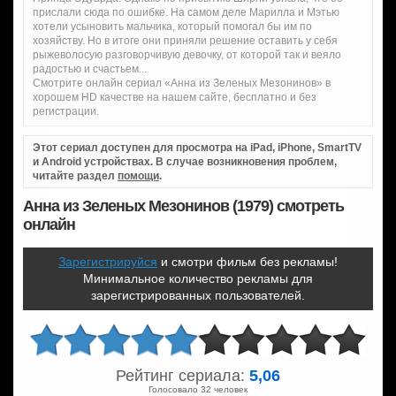
прислали сюда по ошибке. На самом деле Марилла и Мэтью
хотели усыновить мальчика, который помогал бы им по
хозяйству. Но в итоге они приняли решение оставить у себя
рыжеволосую разговорчивую девочку, от которой так и веяло
радостью и счастьем...
Смотрите онлайн сериал «Анна из Зеленых Мезонинов» в
хорошем HD качестве на нашем сайте, бесплатно и без
регистрации.
Этот сериал доступен для просмотра на iPad, iPhone, SmartTV
и Android устройствах. В случае возникновения проблем,
читайте раздел
помощи
.
Анна из Зеленых Мезонинов (1979) смотреть
онлайн
Зарегистрируйся
и смотри фильм без рекламы!
Минимальное количество рекламы для
зарегистрированных пользователей.
Рейтинг сериала:
5,06
Голосовало 32 человек