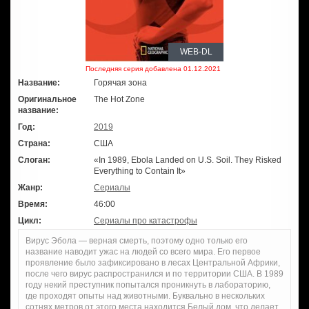
WEB-DL
Последняя серия добавлена 01.12.2021
Название:
Горячая зона
Оригинальное
The Hot Zone
название:
Год:
2019
Страна:
США
Слоган:
«In 1989, Ebola Landed on U.S. Soil. They Risked
Everything to Contain It»
Жанр:
Сериалы
Время:
46:00
Цикл:
Сериалы про катастрофы
Вирус Эбола — верная смерть, поэтому одно только его
название наводит ужас на людей со всего мира. Его первое
проявление было зафиксировано в лесах Центральной Африки,
после чего вирус распространился и по территории США. В 1989
году некий преступник попытался проникнуть в лабораторию,
где проходят опыты над животными. Буквально в нескольких
сотнях метров от этого места находится Белый дом, что делает