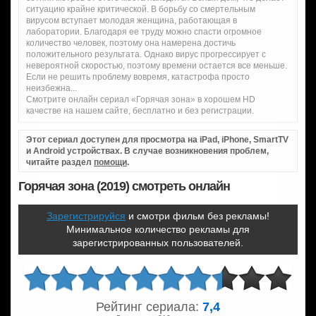
ситуацию крайне критической. В борьбу со смертельным
вирусом вступает молодая женщина, работающая в
лаборатории. Благодаря ее труду можно спасти огромное
количество человек, поэтому она намерена достичь
положительного результата. Однако вирус прогрессирует с
невероятной скоростью, поэтому времени остается все меньше.
Если не решить проблему вовремя, катастрофа просто
неизбежна...
Смотрите онлайн сериал «Горячая зона» в хорошем HD
качестве на нашем сайте, бесплатно и без регистрации.
Этот сериал доступен для просмотра на iPad, iPhone, SmartTV
и Android устройствах. В случае возникновения проблем,
читайте раздел
помощи
.
Горячая зона (2019) смотреть онлайн
Зарегистрируйся
и смотри фильм без рекламы!
Минимальное количество рекламы для
зарегистрированных пользователей.
Рейтинг сериала:
7,4