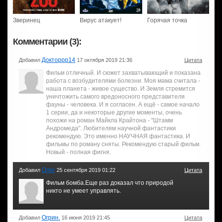
Зверинец
Вирус атакует!
Горячая точка
Комментарии (3):
Докторрр14
Добавил
17 октября 2019 21:36
Цитата
Фильм отличный. И сюжет захватывающий и показана
работа с возбудителями болезни. Моя мама считала -
наша планета - живое существо. И Земля стремится
уничтожить самого вредоносного представителя
фауны - человека. И я согласен. А ещё - самое начало
1 серии, да и некоторые другие моменты, очень
похожи на роман Майкла Крайтона - "Штамм
Андромеда". Любителям научной фантастики
рекомендую. Это именно НАУЧНАЯ фантастика. И
фильмы по роману сняты. Рекомендую старый фильм.
Новый - полная фигня.
Олег
Добавил
25 сентября 2019 01:22
Цитата
Фильм бомба.Еще раз доказал что природой
никто не умеет управлять.
Огрин.
Добавил
16 июня 2019 21:45
Цитата