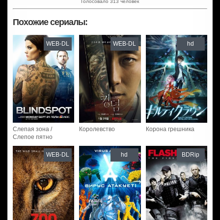
Голосовало 313 человек
Похожие сериалы:
WEB-DL
WEB-DL
hd
Слепая зона /
Королевство
Корона грешника
Слепое пятно
WEB-DL
hd
BDRip