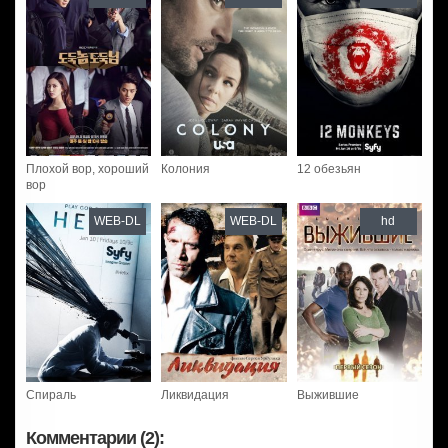
Плохой вор, хороший
Колония
12 обезьян
вор
WEB-DL
WEB-DL
hd
Спираль
Ликвидация
Выжившие
Комментарии (2):