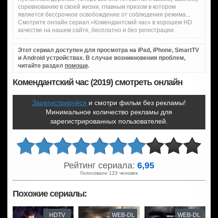
соревнованию в своей жизни, главным призом в котором
является бессрочное освобождение от соблюдения режима...
Смотрите онлайн сериал «Комендантский час» в хорошем HD
качестве на нашем сайте, бесплатно и без регистрации.
Этот сериал доступен для просмотра на iPad, iPhone, SmartTV
и Android устройствах. В случае возникновения проблем,
читайте раздел
помощи
.
Комендантский час (2019) смотреть онлайн
Зарегистрируйся
и смотри фильм без рекламы!
Минимальное количество рекламы для
зарегистрированных пользователей.
Рейтинг сериала:
6,95
Голосовало 123 человек
Похожие сериалы:
HDTV
WEB-DL
WEB-DL