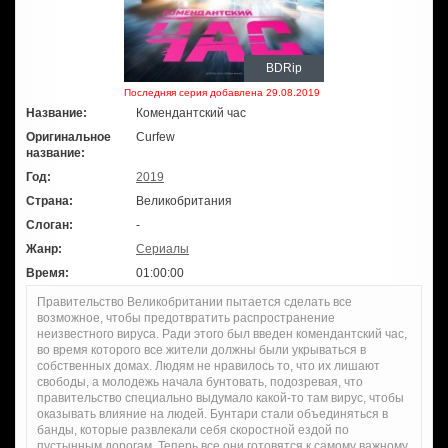
BDRip
Последняя серия добавлена 29.08.2019
Название:
Комендантский час
Оригинальное
Curfew
название:
Год:
2019
Страна:
Великобритания
Слоган:
-
Жанр:
Сериалы
Время:
01:00:00
Правительство Великобритании пытается сделать все
возможное, чтобы предотвратить распространение
неизвестного вируса. Ради этого был введен комендантский час,
во время которого все жители должны были укрываться в
собственных домах. Людям не нравилось то, что их лишают
свободы, а молодежь начала бунтовать, подозревая, что
правительство специально выдумало какой-то там вирус, чтобы
оказывать влияние на людей. Бунтари стали объединяться в
банды, которые развлекали себя скоростной ездой по
пустынным дорогам. Теперь все они готовятся к самому важному