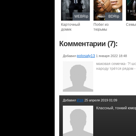
WEBRip
BDRip
Карточный
Побег из
Семь
домик
тюрьмы
Комментарии (7):
polosaty13
Добавил
1 января 2022 18:48
маковая семечка- ?! шо
народу трётся рядом - 
Изя
Добавил
25 апреля 2019 01:09
Классный, тонкий юмор