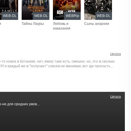
WEB-DL
WEB-DL
WEBRip
WEB-DL
я
Тайны Лауры
Любовь и
Сыны анархии
наказания
Цитата
-то новое в ботанике. нет, юмор таки есть. смешно. но, это ж сколько
!!!! и каждый же ж "получает" совсем не минимум. вот где пропасть...
Цитата
-не для средних умов...