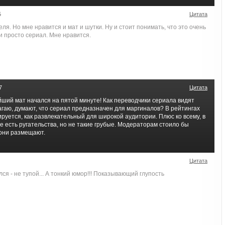
5
Цитата
ля. Но мне нравится и мат и шутки. Ну и стоит понимать, что это очень
и просто сериал. Мне нравится.
7
Цитата
йший мат начался на пятой минуте! Как переводчики сериала видят
гаю, думают, что сериал предназначен для маргиналов? В рейтингах
руется, как развлекательный для широкой аудитории. Плюс ко всему, в
 есть ругательства, но не такие грубые. Модераторам стоило бы
 они размещают.
Цитата
я - не тупой... А тонкий юмор!!! Показывающий глупость