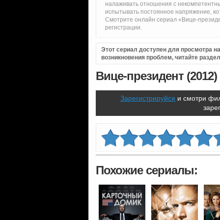
налаживать отношения с некомпетентны
испытывать постоянное напряжение, кот
Смотрите онлайн сериал «Вице-президе
регистрации.
Этот сериал доступен для просмотра на 
возникновения проблем, читайте разде
Вице-президент (2012)
Зарегистрируйся
и смотри фил
заре
Похожие сериалы: