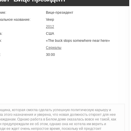
ние:
Вице-президент
нальное название:
Veep
2012
а:
США
:
«The buck stops somewhere near here»
Сериалы
:
30:00
ина, которая смогла сделать успешную политическую карьеру и
а этого назначения и уверена, что новая должность откроет для нее
ажданам. Однако работа в Белом доме оказалась вовсе не такой, как
 предупреждали ее об этом, однако она не хотела им верить и
ди ее ждет очень непростое время, поскольку ей предстоит