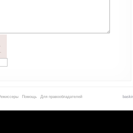
Режиссеры
Помощь
Для правообладателей
baski