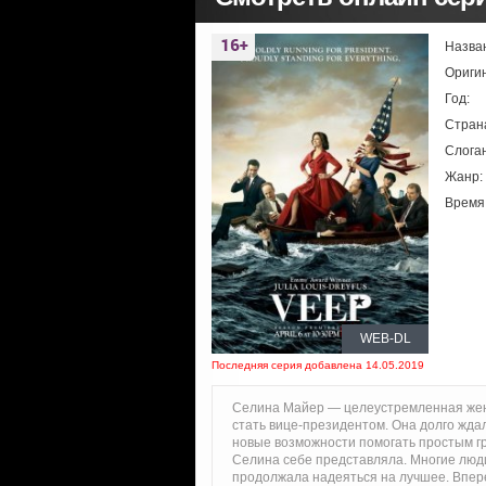
Назва
Ориги
Год:
Стран
Слоган
Жанр:
Время
WEB-DL
Последняя серия добавлена 14.05.2019
Селина Майер — целеустремленная женщ
стать вице-президентом. Она долго ждал
новые возможности помогать простым гр
Селина себе представляла. Многие люди
продолжала надеяться на лучшее. Впере