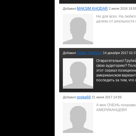
MAKSIM KHODAR
Добавил
2 июля 2018 19:5
Не для всех. На любите
далеко от реальности 
Эмма Томпсон
Добавил
14 декабря 2017 02:3
Отвратительно! Грубе
свою аудиторию? Пола
этот сериал позициони
американском варианте
последить за тем, что
vovka68
Добавил
21 июня 2017 14:59
А мне ОЧЕНЬ понравилс
АМЕРИКАНЦЕВ!!!