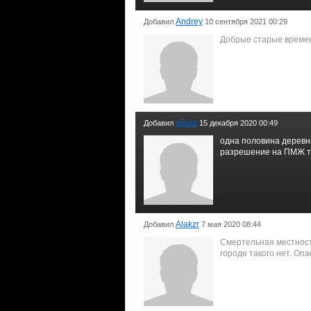
Andrey
Добавил
10 сентября 2021 00:29
Добрые старые време
айша
Добавил
15 декабря 2020 00:49
одна половина деревни
разрешение на ПМЖ туд
Alakzr
Добавил
7 мая 2020 08:44
Смертельная местност
городе такого нет. Опа