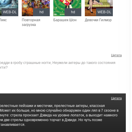
WEB-DL
hd
hd
WEB-DL
Пикс
Повторная
Барашек Шон
Девочки Гилмор
загрузка
Цитата
Фредди в гробу страшные ногти, Неужели актеры до такого состояния
огти?
Цитата
релестные пейзажи и местечки, прелестные актеры, классная
Может их больше, но мною случайно обнаружен один ляп в 7 сезоне в
минуте: стрела пронзает Дэвида на уровне лопаток, а выходит намного
ем две стрелы одновременно торчат в Дэвиде. Но чуть позже
танавливается.