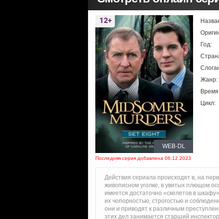
Назва
Ориги
Год:
Стран
Слоган
Жанр:
Время
Цикл:
WEB-DL
Последняя серия добавлена 06.12.2023
Действия сериала происходят в, на пер
живописном уголке, в увитых плющом ос
имеется достаточно «скелетов в шкафу
их чопорностью, строгостью и соблюден
они и приводят к различным преступлен
этих дел занимается старший инспектор