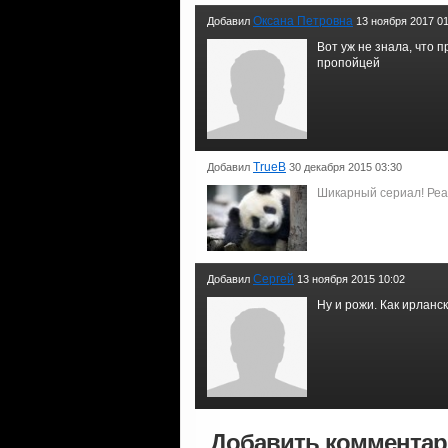
Оксана Петровна
Добавил
13 ноября 2017 01
Вот уж не знала, что 
пропойцей
TrueB
Добавил
30 декабря 2015 03:30
Шикарный сериал! Реал
Сергей
Добавил
13 ноября 2015 10:02
Ну и рожи. Как ирланс
Добавить коммента