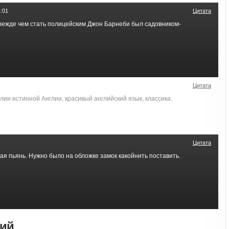
:01
Цитата
прежде чем стать полицейским Джон Барнеби был садовником-
Цитата
ии истинной Англии, красивый английский язык, классика.
Цитата
кая пьянь. Нужно было на обложке замок какойнить поставить.
рий