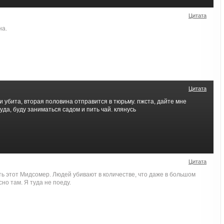
Цитата
на.
Цитата
 убита, вторая половина отправится в тюрьму. пжста, дайте мне
а, буду заниматься садом и пить чай. клянусь
Цитата
ь этот Мидсомер. Людей убивают в количестве, что даже в большом
сно там. Я туда не поеду.