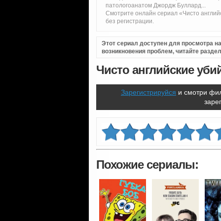
патологоанатом Джордж Буллард...
Смотрите онлайн сериал «Чисто английс
без регистрации.
Этот сериал доступен для просмотра на 
возникновения проблем, читайте разде
Чисто английские убий
Зарегистрируйся
и смотри фил
заре
Похожие сериалы: