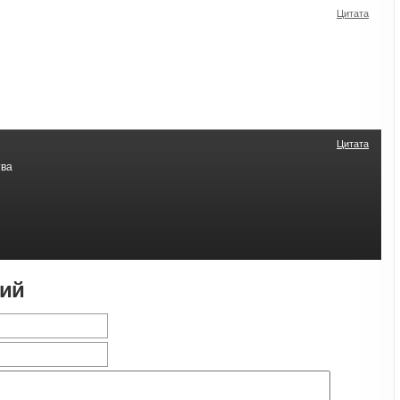
Цитата
Цитата
тва
рий