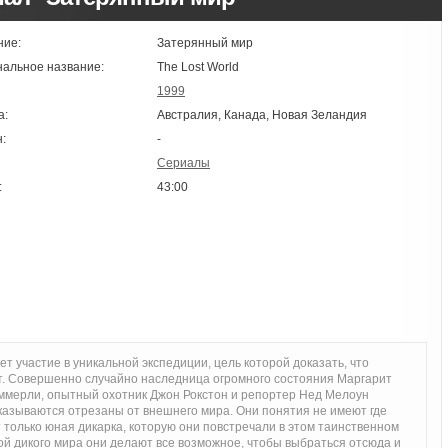
ние:
Затерянный мир
нальное название:
The Lost World
1999
а:
Австралия, Канада, Новая Зеландия
:
-
Сериалы
:
43:00
 участие в уникальной экспедиции, цель которой доказать, что
т. Совершенно случайно наследница огромного состояния Маргарит
ммерли, опытный охотник Джон Рокстон и репортер Нед Мелоун
оказываются отрезаны от внешнего мира. Они понятия не имеют где
 только юная дикарка, которую они повстречали в этом таинственном
й дикого мира они делают все возможное, чтобы выбраться отсюда и