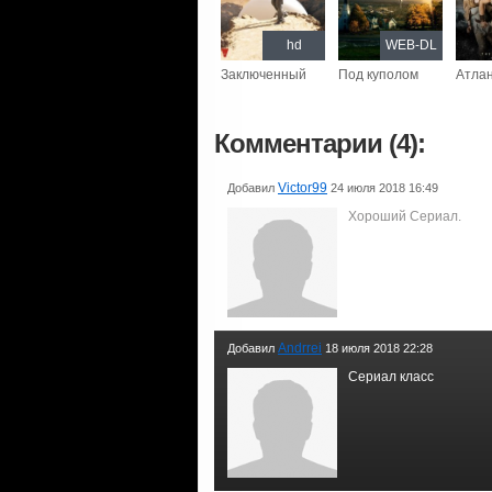
hd
WEB-DL
Заключенный
Под куполом
Атла
Комментарии (4):
Victor99
Добавил
24 июля 2018 16:49
Хороший Сериал.
Andrrei
Добавил
18 июля 2018 22:28
Сериал класс