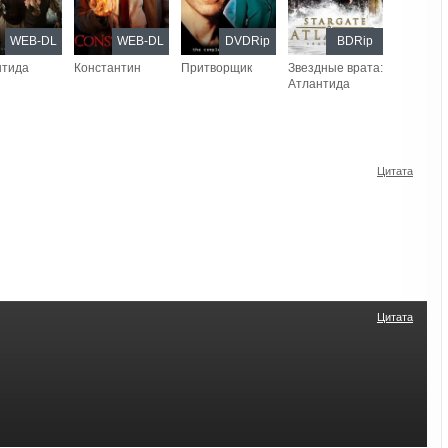
WEB-DL
WEB-DL
DVDRip
BDRip
нтида
Константин
Притворщик
Звездные врата:
Атлантида
Цитата
Цитата