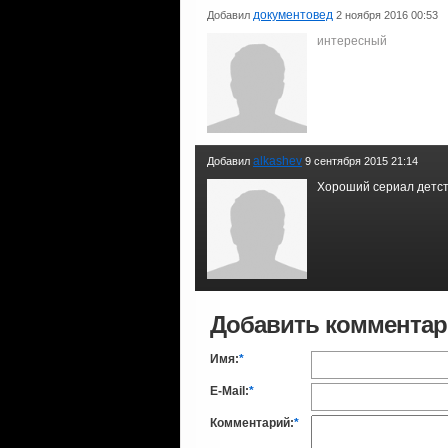
документовед
Добавил
2 ноября 2016 00:53
интересный
alkashev
Добавил
9 сентября 2015 21:14
Хороший сериал детс
Добавить коммента
Имя:
*
E-Mail:
*
Комментарий:
*