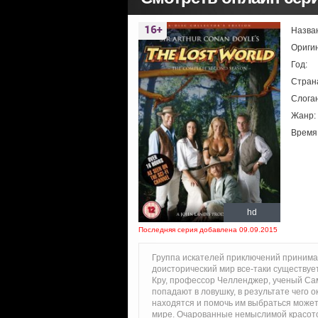
Назва
Ориги
Год:
Стран
Слоган
Жанр:
Время
hd
Последняя серия добавлена 09.09.2015
Группа искателей приключений принимает
доисторический мир все-таки существуе
Кру, профессор Челленджер, ученый Са
попадают в ловушку, в результате чего 
находятся и помочь им выбраться может
мире. Очарованные немыслимой красото