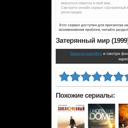
вернуться обратно в свой мир...
Смотрите онлайн сериал «Затерянный м
регистрации.
Этот сериал доступен для просмотра на 
возникновения проблем, читайте разде
Затерянный мир (1999
Зарегистрируйся
и смотри фил
заре
Похожие сериалы: