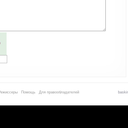
Режиссеры
Помощь
Для правообладателей
baski