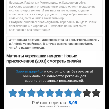
Леонардо, Рафаэль и Микеланджело. Каждого он обучил
искусству владения определенным видом оружия и сделал из
них настоящих воинов. И вот настал тот момент, когда им
пришлось стать на защиту родного города и бросить вызов
силам зла, пытающимся захватить мир...
Смотрите онлайн сериал «Мутанты черепашки ниндзя: Новые
приключения!» в хорошем HD качестве на нашем сайте,
бесплатно и без регистрации.
Этот сериал доступен для просмотра на iPad, iPhone, SmartTV
и Android устройствах. В случае возникновения проблем,
читайте раздел
помощи
.
Мутанты черепашки ниндзя: Новые
приключения! (2003) смотреть онлайн
Зарегистрируйся
и смотри фильм без рекламы!
Минимальное количество рекламы для
зарегистрированных пользователей.
Рейтинг сериала:
8,05
Голосовало 3206 человек