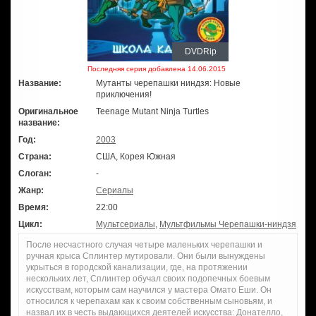
DVDRip
Последняя серия добавлена 14.06.2015
Название:
Мутанты черепашки ниндзя: Новые
приключения!
Оригинальное
Teenage Mutant Ninja Turtles
название:
Год:
2003
Страна:
США, Корея Южная
Слоган:
-
Жанр:
Сериалы
Время:
22:00
Цикл:
Мультсериалы
,
Мультфильмы Черепашки-ниндзя
После несчастного случая четыре маленьких черепашки и
ручная крыса Сплинтер мутировали. Они были вынуждены
укрыться в городской канализации, где, на протяжении
нескольких лет, Сплинтер обучал своих подопечных боевым
искусствам, которым сам научился у мастера Омато Еши. Он
относился к черепахам как к своим собственным сыновьям, и
назвал их в честь выдающихся деятелей искусства: Донателло,