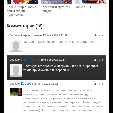
Лоис и Кларк: Новые
Черепашки мутанты
Наруто [ТВ-1]
приключения
ниндзя
Супермена
Комментарии (16):
Сергей Белый
Добавил
27 июня 2023 22:39
Цитата
Мультфильмы про черепашек лучше чем фильмы.
Иван Петров
Добавил
19 июня 2023 21:24
Цитата
Этот мультсериал самый лучший и он мне нравится
такие приключения интересные.
КоцыК
Добавил
4 августа 2022 22:22
Цитата
Это самая лучшая и красивейшая часть черепах,
очень круто нарисовано и сами черепахи круто
смотрятся такие здоровые, а не как в аналогах не
черепахи ниндзя, а какие-то балерины... Только один
минус это в последнем сезоне зрачки начали рисовать
черепахам) Вот помню когда был мелким любил