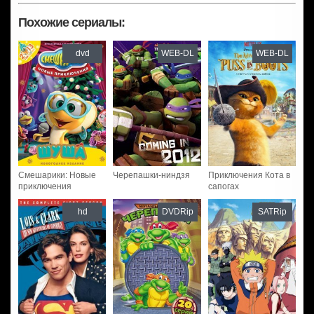
Похожие сериалы:
dvd
WEB-DL
WEB-DL
Смешарики: Новые
Черепашки-ниндзя
Приключения Кота в
приключения
сапогах
hd
DVDRip
SATRip