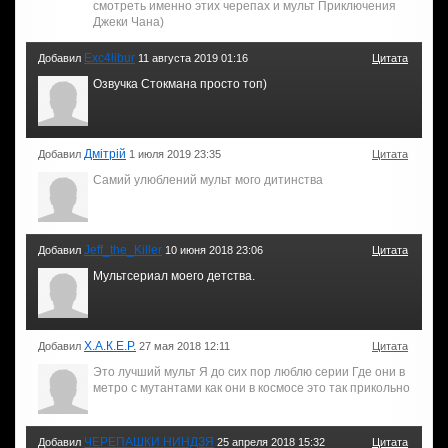
смотреть именно этих черепах и мульт Приключения
Джеки Чана)
Exc4libur
Добавил
11 августа 2019 01:16
Цитата
Озвучка Стокмана просто топ)
Дмітрій
Добавил
1 июля 2019 23:35
Цитата
Самий улюблений мульт мого дитинства
Jeff_the_Killer
Добавил
10 июня 2018 23:06
Цитата
Мультсериал моего детства.
Х.А.К.Е.Р.
Добавил
27 мая 2018 12:11
Цитата
Это лучший мульт Я до сих пор люблю серии Где они в
метро с мутантами как они в космосе это так прикольно
ЧЕРЕПАШКИ НИНДЗЯ
Добавил
25 апреля 2018 15:32
Цитата