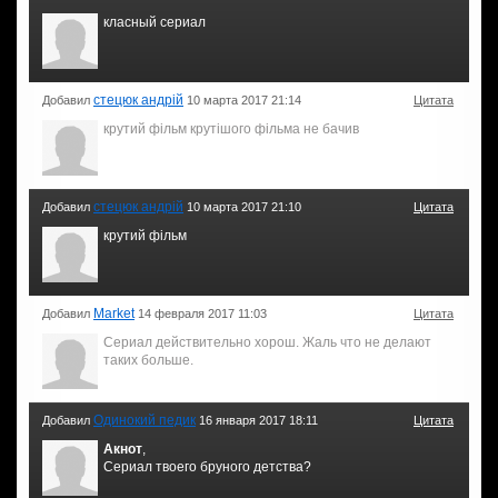
класный сериал
стецюк андрій
Добавил
10 марта 2017 21:14
Цитата
крутий фільм крутішого фільма не бачив
стецюк андрій
Добавил
10 марта 2017 21:10
Цитата
крутий фільм
Market
Добавил
14 февраля 2017 11:03
Цитата
Сериал действительно хорош. Жаль что не делают
таких больше.
Одинокий педик
Добавил
16 января 2017 18:11
Цитата
Акнот
,
Сериал твоего бруного детства?