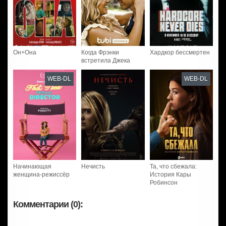
Он+Она
Когда Фрэнки
Хардкор бессмертен
встретила Джека
WEB-DL
WEB-DL
Начинающая
Нечисть
Та, что сбежала:
женщина-режиссёр
История Кары
Робинсон
Комментарии (0):