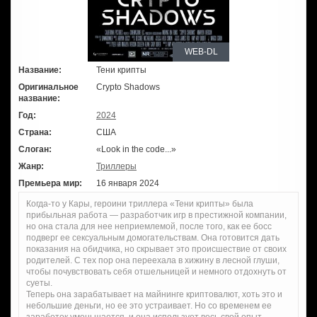
WEB-DL
Название:
Тени крипты
Оригинальное
Crypto Shadows
название:
Год:
2024
Страна:
США
Слоган:
«Look in the code...»
Жанр:
Триллеры
Премьера мир:
16 января 2024
Когда-то у Кары, героини триллера «Тени крипты» была
прибыльная работа — разработчик игр в престижной компании,
но она стала для нее неприемлемой, после того, как ее босс
подверг ее сексуальным домогательствам. Она готовится дать
показания на обидчика, но скрывает это происшествие от своих
родителей. С тех пор она переехала в хижину в лесной глуши,
чтобы почувствовать себя отшельницей и немного отдохнуть от
суеты.
Теперь она зарабатывает на майнинге криптовалют, хоть это и
небольшие деньги, но ее это устраивает. Но со временем ее