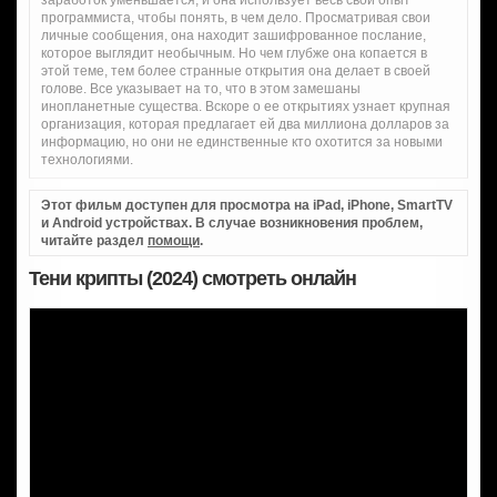
заработок уменьшается, и она использует весь свой опыт
программиста, чтобы понять, в чем дело. Просматривая свои
личные сообщения, она находит зашифрованное послание,
которое выглядит необычным. Но чем глубже она копается в
этой теме, тем более странные открытия она делает в своей
голове. Все указывает на то, что в этом замешаны
инопланетные существа. Вскоре о ее открытиях узнает крупная
организация, которая предлагает ей два миллиона долларов за
информацию, но они не единственные кто охотится за новыми
технологиями.
Этот фильм доступен для просмотра на iPad, iPhone, SmartTV
и Android устройствах. В случае возникновения проблем,
читайте раздел
помощи
.
Тени крипты (2024) смотреть онлайн