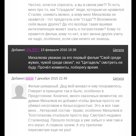
Честно, хочется спросить: а вы в своем уме?! То есть
кино про то, как "страдали" люди, которым не нравился
Сталин, снимать можно, а кому кино Михалкова не
нравится - тот предатель или "стадо"?! Возомнили
себя выше других? Да что вообще такая вшивая
интеллигенция может знать о патриотизме? Кому-то
нравится фильм, кому-то нет, а вот жизни других учить
не надо, особенно, если сам ничего не знаешь.
VALERY
Добавил
13 февраля 2016 18:38
Цитата
Михалкова уважаю за его первый фильм "Свой среди
жужих, чужой среди своих", но "Цитадель" смотреть не
буду. Прочёл комменты, поберегу время.
jjjjjjjjj
Добавил
7 декабря 2015 21:49
Цитата
Фильм шикарный. Дед мой воевал и ему понравилось.
Говорит в принципе так и было, особенно в
Предстоянии. Конечно, много сказочных моментов, но
думаю Михалков их добавил чтобы фильм просто не
убивал негативом и безысходностью. Это ж все таки
кино... Актерский состав - браво, особенно Михалков и
Толстоганова отыграли просто вау. Смотрел недавно
Сталинград. Прошло полгода а уже забыл о чем там и
кто играл. А главное зачем. А эту трилогию
пересмотрю еще не раз!