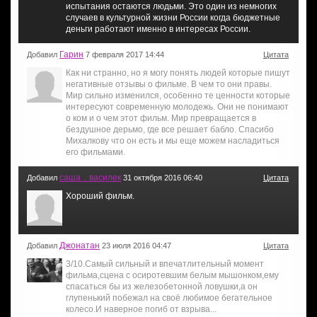
испытания остаются людьми. Это один из немногих
случаев в культурной жизни России когда бюджетные
деньги работают именно в интересах России.
Гарин
Добавил
7 февраля 2017 14:44
Цитата
Как ни странно, но я могу понять людей которые пишут
негативные отзывы о фильме. В чем то они правы.
Мир сильно изменился, особенно те ценности которые
интересуют современную молодежь. Они не понимают
о ком и о чем этот фильм. Мир превращается в
бездушное дерьмо, где все решает бабло. Спасибо
Михалкову что он есть и мы еще можем насладиться
его фильмами.
саша .. василек
Добавил
31 октября 2016 06:40
Цитата
Хороший фильм.
Джонатан
Добавил
23 июля 2016 04:47
Цитата
3/10.Самый сильный и впечатлительный момент
фильма,сцена с осиротевшим белым мышонком,ему
спасаться бы из железобетонной ловушки,а он
глупенький побежал на своё любимое бегательное
колесо.И наверное погиб от взрыва...