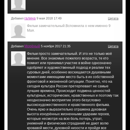
галина
Добавил
9 мая 2018 17:49
Цитата
Фильм замечательный.Вспомнила о нем именно 9
Мая.
Морёный
Добавил
5 ноября 2017 21:35
Цитата
Фильм просто замечательный. И это не только моё
мнение. Все знакомые пожилого возраста, те кто
помнит или принимал участие в войне однозначно
одобряют и художественный подход и реалии тех
суровых дней, особенно восхищаются душевными
моментами имеющими место быть в их собственной
фронтовой и жизненной ситуации. Понятно, что на
сегодня культура России претерпевает не самые
лучшие времена, Происходит подмена ценностей
культурных, исторических, нравственных и поэтому так
неоднозначно восприятие этого безусловно
высокохудожественного и нравственного фильма.
Очень ярко и выразительно отражена духовная
высота изнурённых жизненными ударами героев,
которые несмотря на всю боль потерь, утрат,
унижений и физических страданий не дают волю
кровавой мести, духовной низости и пройдя все