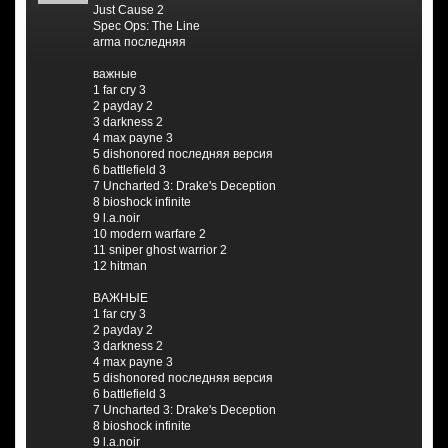
Just Cause 2
Spec Ops: The Line
arma последняя
важные
1 far cry 3
2 payday 2
3 darkness 2
4 max payne 3
5 dishonored последняя версия
6 battlefield 3
7 Uncharted 3: Drake's Deception
8 bioshock infinite
9 l.a.noir
10 modern warfare 2
11 sniper ghost warrior 2
12 hitman
ВАЖНЫЕ
1 far cry 3
2 payday 2
3 darkness 2
4 max payne 3
5 dishonored последняя версия
6 battlefield 3
7 Uncharted 3: Drake's Deception
8 bioshock infinite
9 l.a.noir