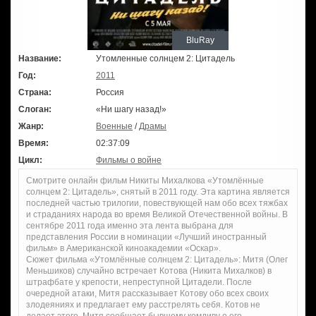
BluRay
Название:
Утомленные солнцем 2: Цитадель
Год:
2011
Страна:
Россия
Слоган:
«Ни шагу назад!»
Жанр:
Военные
/
Драмы
Время:
02:37:09
Цикл:
Фильмы о войне
Смотрите онлайн фильм Никиты Михалкова «Утомлённые
солнцем 2: Цитадель», снятый в 2011 году. Эта картина является
последней частью трилогии, повествующей нам обо всех тяжбах
и страданиях народа во время Великой Отечественной войны. В
сентябре 2011 года именно эта лента выбрана для
представления России в номинации «Лучший иностранный
фильм» в Американской киноакадемии «Оскар».
Сюжет фильма «Утомлённые солнцем 2: Цитадель»: Митя (Олег
Меньшиков) случайно встречает Котова (Никита Михалков) в
штрафбате у крепости, непреступной Цитадели. После
очередной атаки, Митя рассказывает Котову обо всех своих
злодеяниях и предлагает ему расстрелять себя. Котов не
делает этого. Митя сообщает бывшему комдиву о его