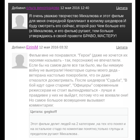
ольга виноградова
Добавил
12 мая 2016 12:40
Цитата
Я очень уважаю творчество Михалкова и этот фильм
для меня очередной бриллиант в копилку шедевров И
буду смотреть его сейчас, второй раз Чем больше его
(и Михалкова, и его фильм) ругают, тем больше
утверждаюсь в своей правоте БРАВО, МАСТЕРУ!
EiriniM
Добавил
12 мая 2016 03:32
Цитата
Фильм мне не понравился. "Герои" (даже не хочется их
героями называть - так, персонажи) не впечатлили.
Если бы на самом деле все так было, мы бы никакую
войну не выиграли! Некоторые сцены моего деда -
ветерана настолько покоробили, что он даже
отказался досматривать. После шедевров "Судьба", "В
бой идут одни старики", "Офицеры" современным
режиссерам не стоит выпендриваться - лучше и
правдивее у них не выйдет, потому что не воевали они!
Но самое большое возмущение вызывают
комментарии:
Цитата: gegkoff
Этот фильм делит людей на 2 категории ,на тех кто понял и
на остальное стадо по коментам понятно,только глупцы и
предатели ругают Михалкова .