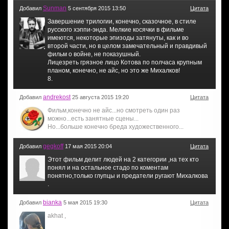
Sunman
Добавил
5 сентября 2015 13:50
Цитата
Завершение трилогии, конечно, сказочное, в стиле
русского хэппи-энда. Мелкие косячки в фильме
имеются, некоторые эпизоды затянуты, как и во
второй части, но в целом замечательный и правдивый
фильм о войне, не показушный.
Лицезреть грязное лицо Котова по полчаса крупным
планом, конечно, не айс, но это же Михалков!
8.
andrekost
Добавил
25 августа 2015 19:20
Цитата
Фильм,конечно не айс...но смотреть один раз
можно...есть занятные сцены...
Но...больше конечно бреда художественного...
gegkoff
Добавил
17 мая 2015 20:04
Цитата
Этот фильм делит людей на 2 категории ,на тех кто
понял и на остальное стадо по коментам
понятно,только глупцы и предатели ругают Михалкова
.
bianka
Добавил
5 мая 2015 19:30
Цитата
akhat ,