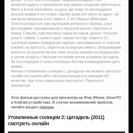
реабилитации и о присвоении ему звания генерала-лейтенанта.
Митя и Котов приезжают на дачу, где когда-то наслаждался
жизнью комдив и его семья. Однако дома его никто не ждал, так
как были уверенны в его смерти. У его Маруси (Виктория
Толстоганова) есть уже маленький ребенок от Кирика, а все
фотографии, напоминавшие о прошлой жизни, спрятаны в
комод. Семьям, чувствуя вину перед Котовым, делает попытки
уехать тайком. Сталин отдает приказ Котову: повести 15-
тысячную армию гражданских мужчин, уклонявшихся от участия
в войне, на крепость, обретя их на верную смерть. Оборонявшие
крепость истратили бы все свои запасы оружия на гражданских,
а затем солдаты с малыми потерями взяли штурмом Цитадель.
За эту операция Сталин пообещал Котову в командование дать
армию…
Фильм «Утомлённые солнцем 2: Цитадель» вы можете смотреть
онлайн на нашем сайте без регистрации и в хорошем HD
качестве, при этом совершенно бесплатно. Приятного
просмотра!
Этот фильм доступен для просмотра на iPad, iPhone, SmartTV
и Android устройствах. В случае возникновения проблем,
читайте раздел
помощи
.
Утомленные солнцем 2: Цитадель (2011)
смотреть онлайн