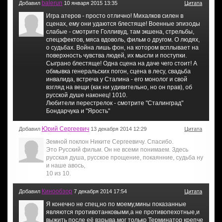
balerun
Добавил
10 января 2015 13:35
Цитата
Игра атеров - просто отлично! Михалков силен в
сценах, ему они удаются блестяще! Военные эпизоды
слабые - смотрите Голливуд, там экшена, стрельбы,
спецэфектов, мяса вдоволь, фильм о другом. О людях,
о судьбах. Война лишь фон, на котором всплывает на
поверхность чувства людей, их мысли и поступки.
Сыграно блестяще! Одна сцена на даче чего стоит! А
обмывка генеральских погон, сцена в лесу, свадьба
инвалида, встреча у Сталина - его монолог и свой
взгляд на вещи (как ни удивительно, но он прав), об
русской душе наконец! 1010.
Любители перестрелок - смотрите "Сталинград"
Бондарчука и "Ярость"
Юрий Сергеевич
Добавил
13 декабря 2014 12:29
Цитата
Земной поклон Никите Сергеевичу. Спасибо.
Это Русский фильм. Он не всеми понимаем. Здесь
русская душа, русское прощение, покаянние, судьба ну
и наше авось,
10 из 10.
Кинообзор
Добавил
7 декабря 2014 17:54
Цитата
Я конечно не спец,но по моему,мины показанные
являются противотанковыми,а не противопехотные,и
выжить после её взрыва,мог только Терминатор крепче