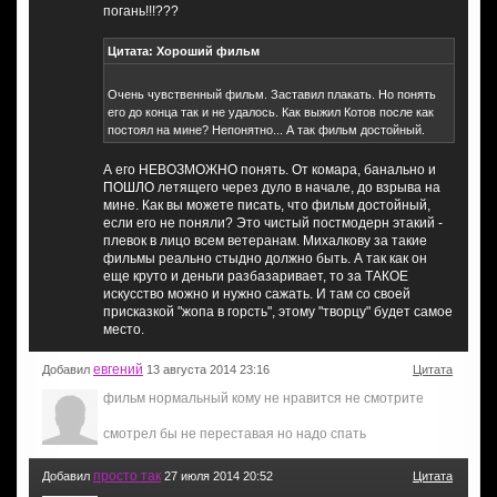
погань!!!???
Цитата: Хороший фильм
Очень чувственный фильм. Заставил плакать. Но понять
его до конца так и не удалось. Как выжил Котов после как
постоял на мине? Непонятно... А так фильм достойный.
А его НЕВОЗМОЖНО понять. От комара, банально и
ПОШЛО летящего через дуло в начале, до взрыва на
мине. Как вы можете писать, что фильм достойный,
если его не поняли? Это чистый постмодерн этакий -
плевок в лицо всем ветеранам. Михалкову за такие
фильмы реально стыдно должно быть. А так как он
еще круто и деньги разбазаривает, то за ТАКОЕ
искусство можно и нужно сажать. И там со своей
присказкой "жопа в горсть", этому "творцу" будет самое
место.
евгений
Добавил
13 августа 2014 23:16
Цитата
фильм нормальный кому не нравится не смотрите
смотрел бы не переставая но надо спать
просто так
Добавил
27 июля 2014 20:52
Цитата