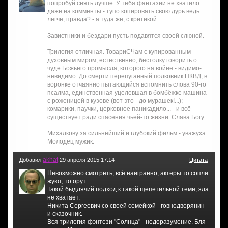
попробуй снять лучше. У тебя фантазии не хватило
даже на комменты - тупо копировать свою дурь ведь
легче, правда? - а туда же, с критикой...
Завистники и бездари пусть подавятся своей слюной.
Трилогия отличная. ТовариСЧам с купированным
духовным миром, естественно, бестолку говорить о
чуде Божьего промысла, которого на войне - видимо-
невидимо. До смерти перепуганный полковник НКВД, в
воронке отчаянно пытающийся вспомнить слова 90-го
псалма, единственная уцелевшая в бомбёжке машина
с роженицей в кузове (вот это - до мурашек!...);
комарики, паучки, церковное паникадило... - и всё
существует ради спасения чьей-то жизни. Слава Богу.
Михалкову за сильнейший и глубокий фильм - уважуха.
Молодец мужик.
akhat
Добавил
29 апреля 2015 17:14
Цитата
Невозможно смотреть, всё наигранно, актеры то сопли
жуют, то орут.
Такой быдлячий подход к такой щепетильной теме, зла
не хватает.
Никита Сергеевич со своей семейкой - говнодворянин
и сказочник.
Вся трилогия фэнтези "Солнца" - недоразумение. Бля-