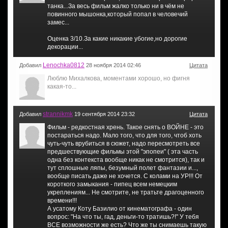
танка...За весь фильм жалко только ни в чём не
повинного мышонка,который попал в человечий
замес...
Оценка 3/10.За какие никакие убогие,но дорогие
декорации...
Lenochka0812
Добавил
28 ноября 2014 02:46
Цитата
Люблю Михалкова, моментами хорошо, но фигня
какая-то...
strannikmk
Добавил
19 сентября 2014 23:32
Цитата
Фильм - редкостная хрень. Такое снять о ВОЙНЕ - это
постараться надо. Мало того, что для того, чтоб хоть
чуть-чуть врубиться в сюжет, надо пересмотреть все
предшествующие фильмы этой "эпопеи" ( эта часть
одна без контекста вообще никак не смотрится), так и
тут сплошные ляпы, безумный полет фантазии и...,
вообще писать даже не хочется. С колами на УР!!! От
короткого замыкания - пипец всем немецким
укреплениям... Не смотрите, не тратьте драгоценного
времени!!!
А усатому Коту Базилио от кинематографа - один
вопрос: "На что ты, гад, деньги-то тратишь?!" У тебя
ВСЕ возможности же есть? Что же ты снимаешь такую