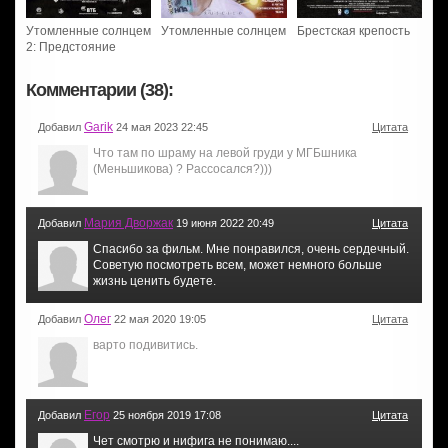
Утомленные солнцем
Утомленные солнцем
Брестская крепость
2: Предстояние
Комментарии (38):
Garik
Добавил
24 мая 2023 22:45
Цитата
Что там по шраму на левой груди у МГБшника
(Меньшикова) ? Рассосался?)))
Мария Дворжак
Добавил
19 июня 2022 20:49
Цитата
Спасибо за фильм. Мне понравился, очень сердечный.
Советую посмотреть всем, может немного больше
жизнь ценить будете.
Олег
Добавил
22 мая 2020 19:05
Цитата
варто подивитись.
Егор
Добавил
25 ноября 2019 17:08
Цитата
Чет смотрю и нифига не понимаю....