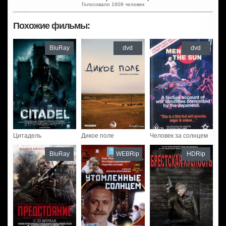
Голосовало 1609 человек
Похожие фильмы:
BluRay
dvd
dvd
Цитадель
Дикое поле
Человек за солнцем
BluRay
WEBRip
HDRip