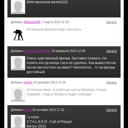
бляя мышонка жалко((((((
Михаил86
Добавил
7 марта 2014 11:33
Цитата
Отличный фильм! Надо смотреть.
Хороший фильм
Добавил
24 февраля 2014 12:39
Цитата
Очень чувственный фильм. Заставил плакать. Но
понять его до конца так и не удалось. Как выжил Котов
после как постоял на мине? Непонятно... А так фильм
достойный.
senia
Добавил
29 декабря 2013 21:36
Цитата
Отличное кино. А ребятам санта-барбару только
подовай, тогда и блевать будет некогда!
katja
Добавил
15 октября 2013 17:32
Цитата
l.a.noire
S.T.A.L.K.E.R.: Call of Pripyat
Метро 2033