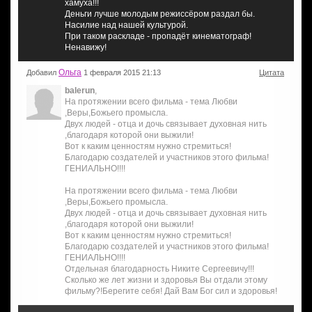
хамуха!!!
Деньги лучше молодым режиссёром раздал бы.
Насилие над нашей культурой.
При таком раскладе - пропадёт кинематограф!
Ненавижу!
Ольга
Добавил
1 февраля 2015 21:13
Цитата
balerun
,
На протяжении всего фильма - тема Любви
,Веры,Божьего промысла.
Двух людей - отца и дочь связывает духовная нить
,благодаря которой они выжили!
Вот к каким ценностям нужно стремиться!
Благодарю создателей и участников этого фильма!
ГЕНИАЛЬНО!!!!
На протяжении всего фильма - тема Любви
,Веры,Божьего промысла.
Двух людей - отца и дочь связывает духовная нить
,благодаря которой они выжили!
Вот к каким ценностям нужно стремиться!
Благодарю создателей и участников этого фильма!
ГЕНИАЛЬНО!!!!
Отдельная благодарность Никите Сергеевичу!!!
Сколько же лет жизни и здоровья Вы отдали этому
фильму?!Берегите себя! Дай Вам Бог сил и здоровья!