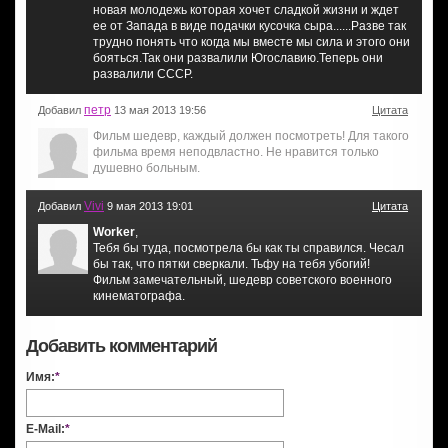
новая молодежь которая хочет сладкой жизни и ждет
ее от Запада в виде подачки кусочка сыра......Разве так
трудно понять что когда мы вместе мы сила и этого они
бояться.Так они развалили Югославию.Теперь они
развалили СССР.
петр
Добавил
13 мая 2013 19:56
Цитата
Фильм шедевр, каждый должен посмотреть! Для такого
фильма время неподвластно. Не нравится только
душевно больным.
Vivi
Добавил
9 мая 2013 19:01
Цитата
Worker
,
Тебя бы туда, посмотрела бы как ты справился. Чесал
бы так, что пятки сверкали. Тьфу на тебя убогий!
Фильм замечательный, шедевр советского военного
кинематографа.
Добавить комментарий
Имя:
*
E-Mail:
*