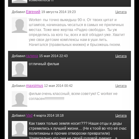
Евгений
Добавил
19 августа 2014 19:23
Цитата
Worker- nы точно выкидыш 90-х. От твоих цитат и
штампов, начинаешь чесаться в самых не приличных
местах. Тоже мне жертва «Радио свобода». Ты уж
определись за кого ты, всех и всё обгадил уже. Хватит
уже свои детские комплексы нам в уши лить.
Начитался (правильных книжек) и брызжешь гноем.
галина
Добавил
15 мая 2014 22:43
Цитата
отличный фильм
maxsimus
Добавил
12 мая 2014 00:42
Цитата
фильм очень классный, всем советую! С worker не
согласен!!!!!!!!!!!!!!!!!!!!!
Vad
Добавил
4 марта 2014 18:18
Цитата
Как таких только земля носит??? Наши отцы и деды
стремились к лучшей жизни.... (Не к тоой во что её счас
политиканы и прочие отморозки превратили)
Удивительно что они не своей головой думают....а