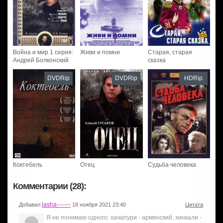
Война и мир 1 серия:
Живи и помни
Старая, старая
Андрей Болконский
сказка
DVDRip
DVDRip
HDRip
Коктебель
Отец
Судьба человека
Комментарии (28):
lasha-------
Добавил
18 ноября 2021 23:40
Цитата
Я не понимаю одного: хачапури - армянский, хинкали -