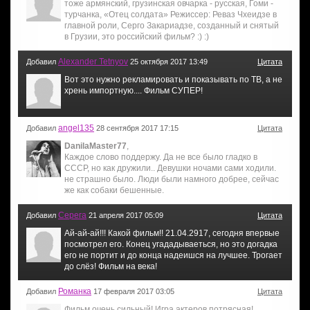
тоже армянский, грузинская овчарка - русская, Гоми -
турчанка, «Отец солдата» Режиссер: Реваз Чхеидзе в
главной роли, Серго Закариадзе, созданный и снятый
в Грузии, это российский фильм? :) :)
Alexander Tetnyov
Добавил
25 октября 2017 13:49
Цитата
Вот это нужно рекламировать и показывать по ТВ, а не
хрень импортную.... Фильм СУПЕР!
angel135
Добавил
28 сентября 2017 17:15
Цитата
DanilaMaster77
,
Каждое слово поддержу. Да не все было гладко в
СССР, но как дружили.. Девушки ночами сами ходили.
не страшно было. Люди были намного добрее, сейчас
же как собаки бешенные.
Серега
Добавил
21 апреля 2017 05:09
Цитата
Ай-ай-ай!!! Какой фильм!! 21.04.2917, сегодня впервые
посмотрел его. Конец угададываеться, но это догадка
его не портит и до конца надеишся на лучшее. Трогает
до слёз! Фильм на века!
Романка
Добавил
17 февраля 2017 03:05
Цитата
Фильм очень сильный! Игра актеров потрясная!