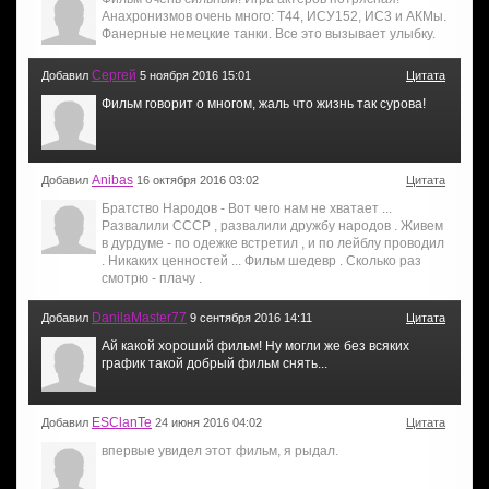
Анахронизмов очень много: Т44, ИСУ152, ИС3 и АКМы.
Фанерные немецкие танки. Все это вызывает улыбку.
Сергей
Добавил
5 ноября 2016 15:01
Цитата
Фильм говорит о многом, жаль что жизнь так сурова!
Anibas
Добавил
16 октября 2016 03:02
Цитата
Братство Народов - Вот чего нам не хватает ...
Развалили СССР , развалили дружбу народов . Живем
в дурдуме - по одежке встретил , и по лейблу проводил
. Никаких ценностей ... Фильм шедевр . Сколько раз
смотрю - плачу .
DanilaMaster77
Добавил
9 сентября 2016 14:11
Цитата
Ай какой хороший фильм! Ну могли же без всяких
график такой добрый фильм снять...
ESClanTe
Добавил
24 июня 2016 04:02
Цитата
впервые увидел этот фильм, я рыдал.