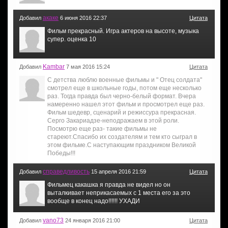
акаке
Добавил
6 июня 2016 22:37
Цитата
Фильм прекрасный. Игра актеров на высоте, музыка
супер. оценка 10
Kambar
Добавил
7 мая 2016 15:24
Цитата
С детства люблю военные фильмы и " Отец солдата"
смотрел еще в школьные годы, потом еще несколько
раз. Тогда правда был черно-белый формат. Вчера
намеренно нашел этот фильм и просмотрел еще раз.
Фильм шедевр, сценарий и режиссура прекрасная.
Серго Закариадзе-неподражаем в этой роли.
Посмотрю еще раз- такие фильмы не
стареют.Спасибо их создателям и тем кто сыграл в
этом фильме.С наступающим праздником Великой
Победы!!!
справедливость
Добавил
15 апреля 2016 21:59
Цитата
Фильмец какашка я правда не видел но он
выталкивает неприкасаемых с 1 места его за это
вообще в конец надо!!!!!! УХАДИ
vano73
Добавил
24 января 2016 21:00
Цитата