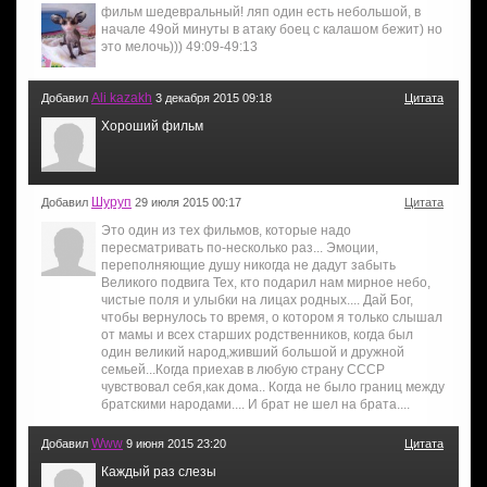
фильм шедевральный! ляп один есть небольшой, в
начале 49ой минуты в атаку боец с калашом бежит) но
это мелочь))) 49:09-49:13
Ali kazakh
Добавил
3 декабря 2015 09:18
Цитата
Хороший фильм
Шуруп
Добавил
29 июля 2015 00:17
Цитата
Это один из тех фильмов, которые надо
пересматривать по-несколько раз... Эмоции,
переполняющие душу никогда не дадут забыть
Великого подвига Тех, кто подарил нам мирное небо,
чистые поля и улыбки на лицах родных.... Дай Бог,
чтобы вернулось то время, о котором я только слышал
от мамы и всех старших родственников, когда был
один великий народ,живший большой и дружной
семьей...Когда приехав в любую страну СССР
чувствовал себя,как дома.. Когда не было границ между
братскими народами.... И брат не шел на брата....
Www
Добавил
9 июня 2015 23:20
Цитата
Каждый раз слезы