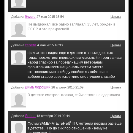
Gwuru
Добавил
27 мая 2015 16:54
Цитата
Не выдержал, всё равно заплакал. 35 лет, рожден в
СССР и это прекрасно!!!
серега
Добавил
4 мая 2015 16:33
Цитата
фильм этот видел еще в детстве в восьмидесятых
годах просмотрел вновь фильм классный я горд за наш
народ спасибо за победу нашим ветеранам
фронтовикам всем национальностям вместе
отстоявшим мир свободу вообще я люблю наше
доброе старое советское кино оно лучшее спасибо
Дима Хороший
Добавил
26 апреля 2015 21:09
Цитата
В детстве смотрел, плакал, сейчас тоже не сдержался
Galina
Добавил
18 октября 2014 02:44
Цитата
Фильм ЗАМЕЧАТЕЛЬНЫЙ!!!! Смотрела первый раз ещё
в детстве... Но до сих пор отношение к нему не
изменилось !!!