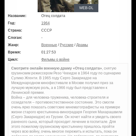
WEB-DL
Название:
Отец солдата
Год:
1964
Страна:
СССР
Слоган:
-
Жанр:
Военные
/
Русские
/
Драмы
Время:
01:27:53
Цикл:
Фильмы о войне
Смотрите онлайн военную драму «Отец солдата»
, снятую
грузинским режиссером Резо Чхеидзе в 1964 году по сценарию
Сулико Жгенти. В 1965 году Серго Закариадзе на
Международном кинофестивале в Москве получил приз за
лучшую мужскую роль, а в 1966 году был представлен к
Ленинской премии.
Война – для человека-труженика, человека-строителя и
созидателя – противоестественное состояние. Это смогли
очень ярко показать советские кинематографисты на примере
жизни старого крестьянина-виноградаря Георгия Махарашвили
(Серго Закариадзе) из Грузии. Он хочет найти и увидеть своего
раненого сына, который проходит лечение в госпитале. Для
этого пожилому грузинскому крестьянину пришлось пройти
через всю войну, очень многое пережить и испытать, пока он