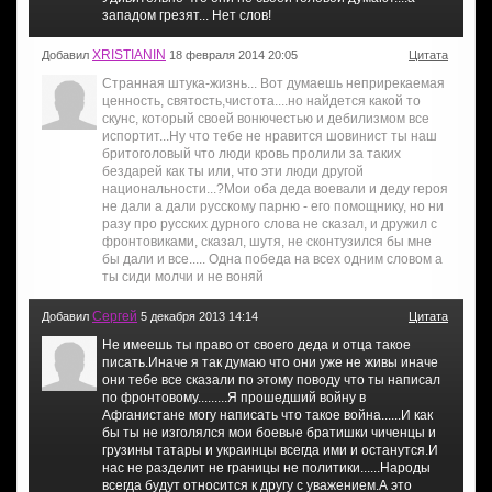
западом грезят... Нет слов!
XRISTIANIN
Добавил
18 февраля 2014 20:05
Цитата
Странная штука-жизнь... Вот думаешь неприрекаемая
ценность, святость,чистота....но найдется какой то
скунс, который своей вонючестью и дебилизмом все
испортит...Ну что тебе не нравится шовинист ты наш
бритоголовый что люди кровь пролили за таких
бездарей как ты или, что эти люди другой
национальности...?Мои оба деда воевали и деду героя
не дали а дали русскому парню - его помощнику, но ни
разу про русских дурного слова не сказал, и дружил с
фронтовиками, сказал, шутя, не сконтузился бы мне
бы дали и все..... Одна победа на всех одним словом а
ты сиди молчи и не воняй
Сергей
Добавил
5 декабря 2013 14:14
Цитата
Не имеешь ты право от своего деда и отца такое
писать.Иначе я так думаю что они уже не живы иначе
они тебе все сказали по этому поводу что ты написал
по фронтовому.........Я прошедший войну в
Афганистане могу написать что такое война......И как
бы ты не изголялся мои боевые братишки чиченцы и
грузины татары и украинцы всегда ими и останутся.И
нас не разделит не границы не политики......Народы
всегда будут относится к другу с уважением.А это