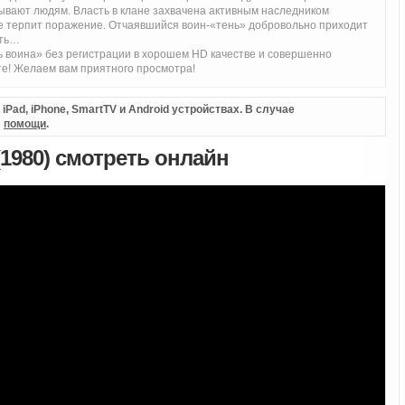
зывают людям. Власть в клане захвачена активным наследником
ве терпит поражение. Отчаявшийся воин-«тень» добровольно приходит
рть…
ь воина» без регистрации в хорошем HD качестве и совершенно
те! Желаем вам приятного просмотра!
Pad, iPhone, SmartTV и Android устройствах. В случае
л
помощи
.
(1980) смотреть онлайн