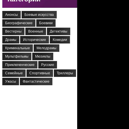
Анонсы
Боевые искусства
Биографические
Боевики
Вестерны
Военные
Детективы
Драмы
Исторические
Комедии
Криминальные
Мелодрамы
Мультфильмы
Мюзиклы
Приключенческие
Русские
Семейные
Спортивные
Триллеры
Ужасы
Фантастические