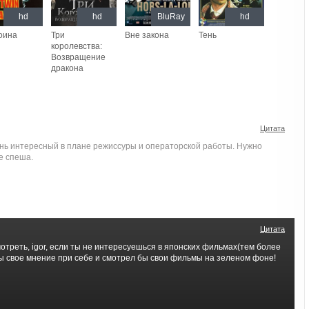
hd
hd
BluRay
hd
оина
Три
Вне закона
Тень
королевства:
Возвращение
дракона
Цитата
нь интересный в плане режиссуры и операторской работы. Нужно
е спеша.
Цитата
треть, igor, если ты не интересуешься в японских фильмах(тем более
бы свое мнение при себе и смотрел бы свои фильмы на зеленом фоне!