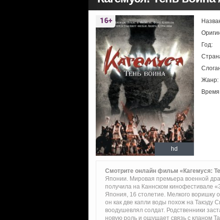
Назва
Ориги
Год:
Стран
Слоган
Жанр:
Время
hd
Смотрите онлайн фильм «Кагемуся: Те
Японии. Мировая премьера военной драм
получила на Каннском кинофестивале «
Япония, 16 столетие. Мелкого воришку ос
он как две капли воды похож на Такэду С
воодушевлял солдат. Родственники заст
новую роль и ощущает связь с кланом Та