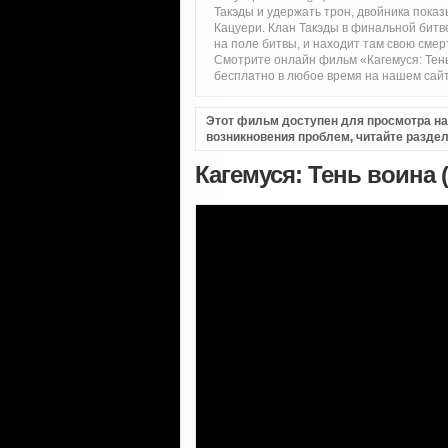
Такэды и удержать трон, двойника пока
Кацуери. Клан Такэды в финальной бит
на поле битвы, и находит там свою сме
Смотрите онлайн фильм «Кагемуся: Тен
бесплатно в любое время на нашем сай
Этот фильм доступен для просмотра на i
возникновения проблем, читайте разде
Кагемуся: Тень воина 