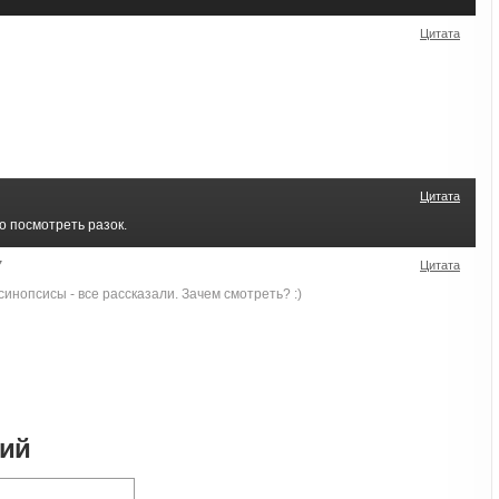
Цитата
Цитата
 посмотреть разок.
7
Цитата
синопсисы - все рассказали. Зачем смотреть? :)
рий