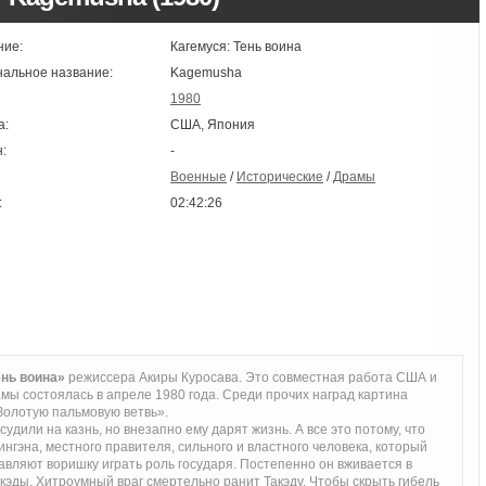
ние:
Кагемуся: Тень воина
нальное название:
Kagemusha
1980
а:
США, Япония
:
-
Военные
/
Исторические
/
Драмы
:
02:42:26
нь воина»
режиссера Акиры Куросава. Это совместная работа США и
ы состоялась в апреле 1980 года. Среди прочих наград картина
Золотую пальмовую ветвь».
удили на казнь, но внезапно ему дарят жизнь. А все это потому, что
ингэна, местного правителя, сильного и властного человека, который
авляют воришку играть роль государя. Постепенно он вживается в
кэды. Хитроумный враг смертельно ранит Такэду. Чтобы скрыть гибель