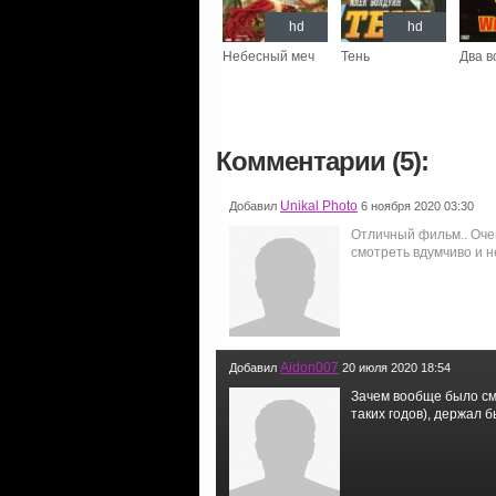
hd
hd
Небесный меч
Тень
Два в
Комментарии (5):
Unikal Photo
Добавил
6 ноября 2020 03:30
Отличный фильм.. Оче
смотреть вдумчиво и н
Aidon007
Добавил
20 июля 2020 18:54
Зачем вообще было смо
таких годов), держал 