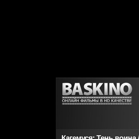
Кагемуся: Тень воина 