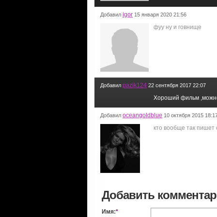
igor
Добавил
15 января 2020 21:56
фуу ну и говнище
pazik124
Добавил
22 сентября 2017 22:07
Хороший фильм ,можно
oceangoldblue
Добавил
10 октября 2015 18:1
кто вообще так пишет 
Добавить коммента
Имя:
*