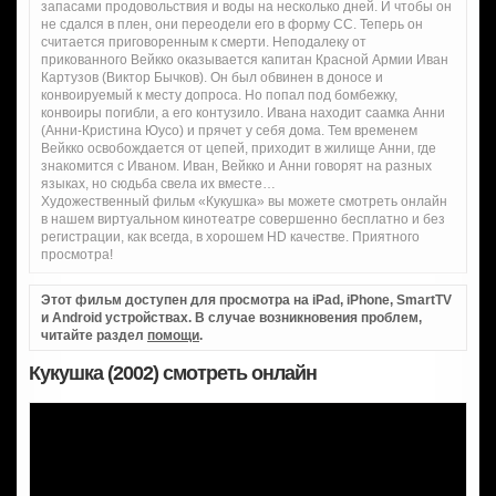
запасами продовольствия и воды на несколько дней. И чтобы он
не сдался в плен, они переодели его в форму СС. Теперь он
считается приговоренным к смерти. Неподалеку от
прикованного Вейкко оказывается капитан Красной Армии Иван
Картузов (Виктор Бычков). Он был обвинен в доносе и
конвоируемый к месту допроса. Но попал под бомбежку,
конвоиры погибли, а его контузило. Ивана находит саамка Анни
(Анни-Кристина Юусо) и прячет у себя дома. Тем временем
Вейкко освобождается от цепей, приходит в жилище Анни, где
знакомится с Иваном. Иван, Вейкко и Анни говорят на разных
языках, но сюдьба свела их вместе…
Художественный фильм «Кукушка» вы можете смотреть онлайн
в нашем виртуальном кинотеатре совершенно бесплатно и без
регистрации, как всегда, в хорошем HD качестве. Приятного
просмотра!
Этот фильм доступен для просмотра на iPad, iPhone, SmartTV
и Android устройствах. В случае возникновения проблем,
читайте раздел
помощи
.
Кукушка (2002) смотреть онлайн