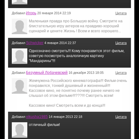
Игорь
Добавил
20 января 2014 22:19
Цитата
Маленькая правда про Большую войну. Смотрите на
блистательную игру актеров на правдиво-хороший
сценарий и цените Жизнь ! Всем и всего хорошего...
Schwicker
Добавил
4 января 2014 22:37
Цитата
Однозначно смотреть!!! Кому понравится этот фильм,
советую посмотреть аналогичную картину
"Мандарины"!!!
Безумный Лобачевский
Добавил
16 декабря 2013 18:05
Цитата
Жемчужена Российского кинематографа!!! Фильм очень
понравился, тонкий душевный и жизненный!!!
Кассовое кино, не понятно почему ранее ничего не
слышал об этом фильме!!!???!!! Смотреть всем!
Кассовое кино! Смотреть всем и до конца!!!
vikusha1985
Добавил
14 января 2013 22:18
Цитата
отличный фильм!