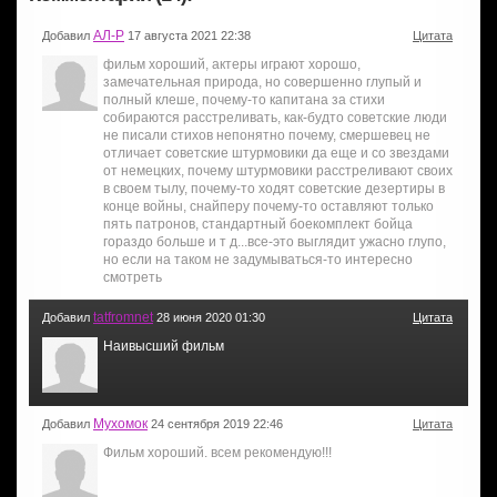
АЛ-Р
Добавил
17 августа 2021 22:38
Цитата
фильм хороший, актеры играют хорошо,
замечательная природа, но совершенно глупый и
полный клеше, почему-то капитана за стихи
собираются расстреливать, как-будто советские люди
не писали стихов непонятно почему, смершевец не
отличает советские штурмовики да еще и со звездами
от немецких, почему штурмовики расстреливают своих
в своем тылу, почему-то ходят советские дезертиры в
конце войны, снайперу почему-то оставляют только
пять патронов, стандартный боекомплект бойца
гораздо больше и т д...все-это выглядит ужасно глупо,
но если на таком не задумываться-то интересно
смотреть
tatfromnet
Добавил
28 июня 2020 01:30
Цитата
Наивысший фильм
Мухомок
Добавил
24 сентября 2019 22:46
Цитата
Фильм хороший. всем рекомендую!!!