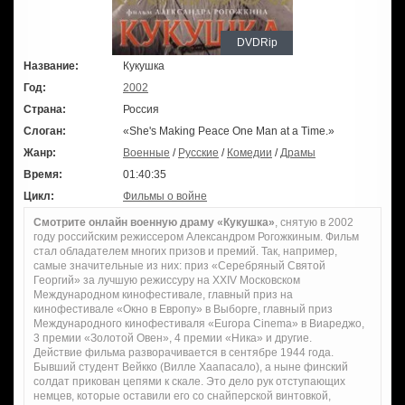
DVDRip
Название:
Кукушка
Год:
2002
Страна:
Россия
Слоган:
«She's Making Peace One Man at a Time.»
Жанр:
Военные
/
Русские
/
Комедии
/
Драмы
Время:
01:40:35
Цикл:
Фильмы о войне
Смотрите онлайн военную драму «Кукушка»
, снятую в 2002
году российским режиссером Александром Рогожкиным. Фильм
стал обладателем многих призов и премий. Так, например,
самые значительные из них: приз «Серебряный Святой
Георгий» за лучшую режиссуру на XXIV Московском
Международном кинофестивале, главный приз на
кинофестивале «Окно в Европу» в Выборге, главный приз
Международного кинофестиваля «Europa Cinema» в Виареджо,
3 премии «Золотой Овен», 4 премии «Ника» и другие.
Действие фильма разворачивается в сентябре 1944 года.
Бывший студент Вейкко (Вилле Хаапасало), а ныне финский
солдат прикован цепями к скале. Это дело рук отступающих
немцев, которые оставили его со снайперской винтовкой,