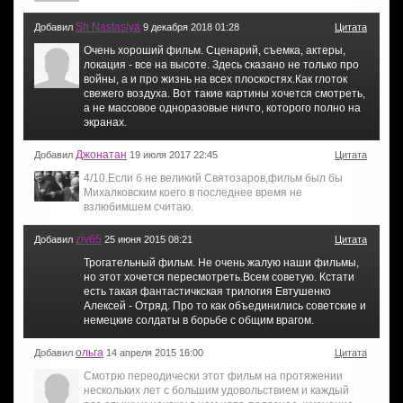
Sh Nastasiya
Добавил
9 декабря 2018 01:28
Цитата
Очень хороший фильм. Сценарий, съемка, актеры,
локация - все на высоте. Здесь сказано не только про
войны, а и про жизнь на всех плоскостях.Как глоток
свежего воздуха. Вот такие картины хочется смотреть,
а не массовое одноразовые ничто, которого полно на
экранах.
Джонатан
Добавил
19 июля 2017 22:45
Цитата
4/10.Если б не великий Святозаров,фильм был бы
Михалковским коего в последнее время не
взлюбимшем считаю.
ziv65
Добавил
25 июня 2015 08:21
Цитата
Трогательный фильм. Не очень жалую наши фильмы,
но этот хочется пересмотреть.Всем советую. Кстати
есть такая фантастичкская трилогия Евтушенко
Алексей - Отряд. Про то как объединились советские и
немецкие солдаты в борьбе с общим врагом.
ольга
Добавил
14 апреля 2015 16:00
Цитата
Смотрю переодически этот фильм на протяжении
нескольких лет с большим удовольствием и каждый