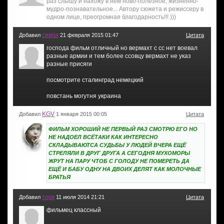
раз слышу и нахожу в нем ново-полезное, жизненно-
мудро-познавательное... Автору сюжета и режиссеру в
одном лице, преогромная благодарность!!! )))
симак
Добавил
21 февраля 2015 01:47
Цитата
господа фильм отличный но вермахт с сс нет воевал
разные армии и тем более ссовцу вермахт не указ
разные присяги
посмотрите сталинград немецкий
повстань могутня украина
KGV
Добавил
1 января 2015 00:05
Цитата
ФИЛЬМ ХОРОШИЙ НЕ ПЕРВЫЙ РАЗ СМОТРЮ ЕГО НО
НЕ НАДОЕЛ ВСЁТАКИ КАК ИНТЕРЕСНО
СКЛАДЫВАЮТСА СУДЬБЫ У ЛЮДЕЙ ВЧЕРА ЕЩЁ
СТРЕЛЯЛИ В ДРУГ ДРУГА А СЕГОДНЯ МУХОМОРЫ
ЖРУТ НА ПАРУ ЧТОБ С ГОЛОДУ НЕ ПОМЕРЕТЬ ДА
ЕЩЁ И БАБУ ОДНУ НА ДВОИХ ДЕЛЯТ КАК МОЛОЧНЫЕ
БРАТЬЯ
торк
Добавил
11 июля 2014 21:21
Цитата
фильмец классный