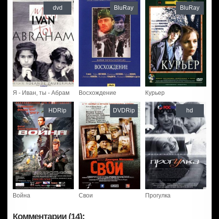
dvd
BluRay
BluRay
Я - Иван, ты - Абрам
Восхождение
Курьер
HDRip
DVDRip
hd
Война
Свои
Прогулка
Комментарии (14):