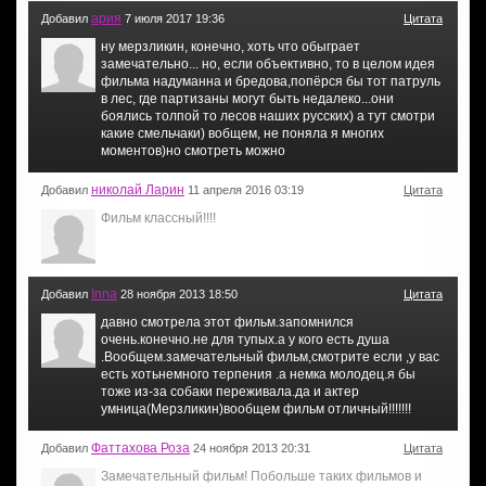
ария
Добавил
7 июля 2017 19:36
Цитата
ну мерзликин, конечно, хоть что обыграет
замечательно... но, если объективно, то в целом идея
фильма надуманна и бредова,попёрся бы тот патруль
в лес, где партизаны могут быть недалеко...они
боялись толпой то лесов наших русских) а тут смотри
какие смельчаки) вобщем, не поняла я многих
моментов)но смотреть можно
николай Ларин
Добавил
11 апреля 2016 03:19
Цитата
Фильм классный!!!!
Inna
Добавил
28 ноября 2013 18:50
Цитата
давно смотрела этот фильм.запомнился
очень.конечно.не для тупых.а у кого есть душа
.Вообщем.замечательный фильм,смотрите если ,у вас
есть хотьнемного терпения .а немка молодец.я бы
тоже из-за собаки переживала.да и актер
умница(Мерзликин)вообщем фильм отличный!!!!!!!
Фаттахова Роза
Добавил
24 ноября 2013 20:31
Цитата
Замечательный фильм! Побольше таких фильмов и