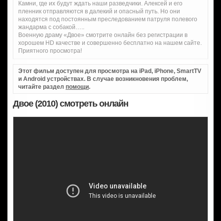
Камни, где их будут ждать наши разведчики. Алексей и его
пленник отправляются в далекий и опасный путь. Но они
находятся под постоянным преследованием патруля полевого
жандарма с собакой…..
Военную драму «Двое» смотрите онлайн без регистрации в
хорошем HD качестве и совершенно бесплатно на нашем сайте.
Приятного просмотра!
Этот фильм доступен для просмотра на iPad, iPhone, SmartTV
и Android устройствах. В случае возникновения проблем,
читайте раздел
помощи
.
Двое (2010) смотреть онлайн