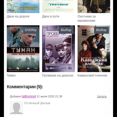
Двое на дороге
Двое в пути
Охотники за
караванами
DVDRip
BluRay
BluRay
Туман
Проверка на дорогах
Кавказский пленник
Комментарии (9):
tatfromnet
Добавил
11 июля 2020 21:38
Цитата
Отличный фильм