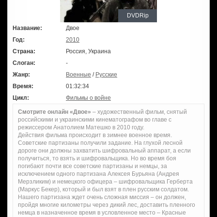
DVDRip
Название:
Двое
Год:
2010
Страна:
Россия, Украина
Слоган:
-
Жанр:
Военные
/
Русские
Время:
01:32:34
Цикл:
Фильмы о войне
Смотрите онлайн «Двое»
– художественный фильм, снятый
российскими и украинскими кинематографом во главе с
режиссером Анатолием Матешко в 2010 году.
Действия фильма происходит в зимнее военное время.
Советские партизаны получили задание. На глухой лесной
дороге они должны захватить шифровальный аппарат, а если
получиться, то взять и шифровальщика. Но во время боя
погибают почти все советские партизаны и немцы, за
исключением одного партизана Алексея Бурьяна (Андрея
Мерзликим) и немецкого офицера – шифровальщика Герберта
(Маркус Бекер), который и был взят в плен русским солдатом.
Нашего партизана ждет очень сложная миссия – он должен,
пройдя многие километры через дикий лес, доставить пленного
немца в назначенное время в условленное место – Красные