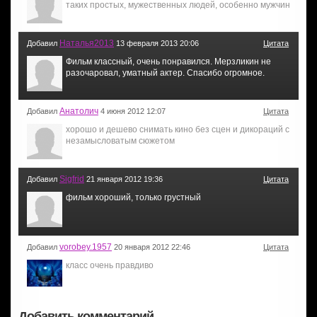
таких простых, мужественных людей, особенно мужчин
Наталья2013
Добавил
13 февраля 2013 20:06
Цитата
Фильм классный, очень понравился. Мерзликин не
разочаровал, уматный актер. Спасибо огромное.
Анатолич
Добавил
4 июня 2012 12:07
Цитата
хорошо и дешево снимать кино без сцен и дикораций с
незамысловатым сюжетом
Sigfrid
Добавил
21 января 2012 19:36
Цитата
фильм хороший, только грустный
vorobey.1957
Добавил
20 января 2012 22:46
Цитата
класс очень правдиво
Добавить комментарий