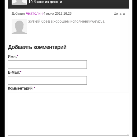
10 балов из десяти
Анатолич
Добавил
4 июня 2012 16:23
Цитата
жуткий бред в хорошем исполненииwevp5a
Добавить комментарий
Имя:
*
E-Mail:
*
Комментарий:
*