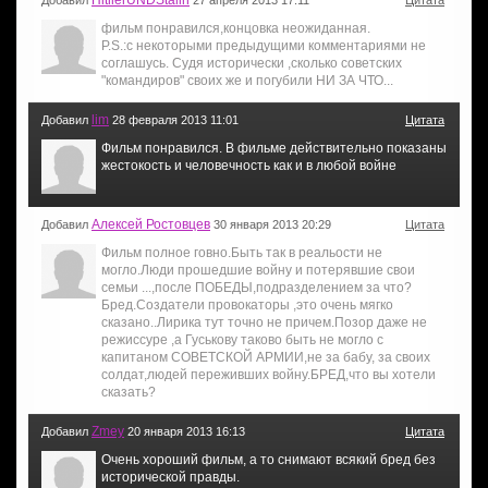
HitllerUNDStalin
Добавил
27 апреля 2013 17:11
Цитата
фильм понравился,концовка неожиданная.
P.S.:с некоторыми предыдущими комментариями не
соглашусь. Судя исторически ,сколько советских
"командиров" своих же и погубили НИ ЗА ЧТО...
lim
Добавил
28 февраля 2013 11:01
Цитата
Фильм понравился. В фильме действительно показаны
жестокость и человечность как и в любой войне
Алексей Ростовцев
Добавил
30 января 2013 20:29
Цитата
Фильм полное говно.Быть так в реальости не
могло.Люди прошедшие войну и потерявшие свои
семьи ...,после ПОБЕДЫ,подразделением за что?
Бред.Создатели провокаторы ,это очень мягко
сказано..Лирика тут точно не причем.Позор даже не
режиссуре ,а Гуськову таково быть не могло с
капитаном СОВЕТСКОЙ АРМИИ,не за бабу, за своих
солдат,людей переживших войну.БРЕД,что вы хотели
сказать?
Zmey
Добавил
20 января 2013 16:13
Цитата
Очень хороший фильм, а то снимают всякий бред без
исторической правды.