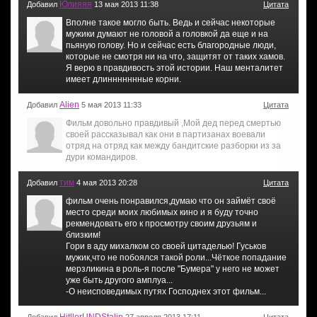
Юлияяя
Добавил
13 мая 2013 11:38
Цитата
Вполне такое могло быть. Ведь и сейчас некоторые
мужики думают не головой а головкой да еще и на
пьяную голову. Но и сейчас есть благородные люди,
которые не смотря ни на что, защитят от таких хамов.
Я верю в правдивость этой истории. Наш менталитет
имеет длиннннннные корни.
Alien
Добавил
5 мая 2013 11:33
Цитата
Фильм довольно правдивый ,Мой дед перед смертью
своей рассказывал как они в партизанах воевали
отряд на отряд как между бандитские разборки из за
дури командиров.
тим
Добавил
4 мая 2013 20:28
Цитата
фильм очень понравился,думаю что он займёт своё
место среди моих любимых кино и я буду точно
рекмендовать его к просмотру своим друзьям и
близким!
Гори в аду михалком со своей цитаделью! Гуськов
мужик,что не побоялся такой роли...Чёткое попадание
мерзликина в роль-я после "Бумера" у него не может
уже быть другого амплуа...
-О неисповедимых путях Господнех этот фильм...