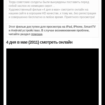
Тогда советские солдаты были вынуждены поставить перед
собой заслон из немецких сирот…
Художественный фильм «4 дня в мае» смотрите онлайн на
нашем сайте в хорошем HD качестве, к тому же, без регистрации
и совершенно бесплатно в любое время. Приятного просмотра!
Этот фильм доступен для просмотра на iPad, iPhone, SmartTV
и Android устройствах. В случае возникновения проблем,
читайте раздел
помощи
.
4 дня в мае (2011) смотреть онлайн