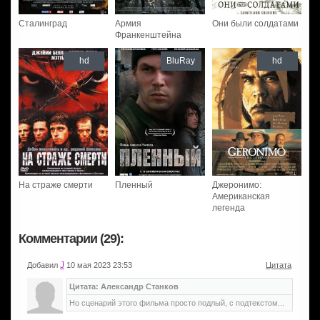
Сталинград
Армия
Они были солдатами
Франкенштейна
hd
BluRay
hd
На страже смерти
Пленный
Джеронимо:
Американская
легенда
Комментарии (29):
J
Добавил
10 мая 2023 23:53
Цитата
Цитата: Александр Станков
Но сценарий этого фильма просто подлый, с подтекстом...