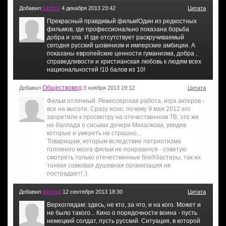
sachis
Добавил
4 декабря 2013 23:42
Цитата
Прекрасный правдивый фильм!Один из редкостных
фильмов, где профессионально показана борьба
добра и зла. И где отсутствует раскручиваемый
сегодня русский шовинизм и имперские амбиции. А
показаны европейские ценности гуманизма, добра ,
справедливости и христианская любовь к людям всех
национальностей !10 балов из 10!
Обществовед
Добавил
3 ноября 2013 19:12
Цитата
Фильм отличный. Режиссерская работа, игра актеров -
все на высоте. Сразу ясно, почему 9 мая 2012 его
запретили к просмотру на отечественном ТВ, это же
не баллада о сиськах дочери Михалкова, увидев
которые и умереть не страшно...
Товарищам, которым вследствие патриотизма
головного мозга фильм не понравился - советую
смотреть только отечественные блоХбастеры, так их
тонкая совковая душевная организация не
пострадает! :)
мишка
Добавил
12 сентября 2013 18:30
Цитата
Верхоглядам: здесь, не кто, за что, и на кого. Может и
не было такого... Кино о порядочности воина - пусть
немецкий солдат, пусть русский. Ситуация, в которой