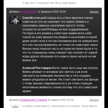
У вас всё с подтекстом. Весь мир видит.
Анархия404
Добавил
11 февраля 2022 19:04
Цитата
Сергей
,немецкий народ хоть и был врагом в глазах
советов но это не означает что нужно убивать и
насиловать мирное население просто чтобы
отыгратся на них!!!Немцы не все поддерживали
Гитлера и его режим а советская армия вела себя
порой не хуже фашистов убивая и насиловая и порой
даже грабя села и потом спихивали все на немцев мол
это они так расправились но точно не советские герои.
Фильм лишь показал часть истории которая была и то
что ты отрицаешь лишь говорит про эгоизм тот самый
когда других обсираем это норм а своих нельзя но им
можно все.
Алексей Ростовцев
,Могло такое быть еще как сполна.
Война убивает в человеке все святое а уж если
смотреть на немецкие безчинства и того подавно
можно уподобатся им же. Не стоит смотреть на фильм
с точки зрения современности и уж точно отрицая
негативные моменты только потому что это советская
армия.
Александр Станков
Добавил
12 апреля 2021 01:41
Цитата
о войне знаю много--поисковик со стажем. Знаю много