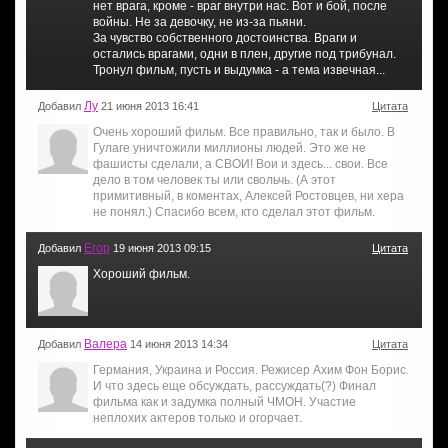
нет врага, кроме - враг внутри нас. Вот и бой, после
войны. Не за девочку, не из-за пьяни.
За чувство собственного достоинства. Враги и
остались врагами, одни в плен, другие под трибунал.
Тронул фильм, пусть и выдумка - а тема извечная...
Лу
Добавил
21 июня 2013 16:41
Цитата
Очень хороший фильм. Все правильно, так и было. В
Гулаге уничтожили миллионы людей. Это же не
фашисты сделали, а СВОИ! Вои и здесь... свои. Все
дело в том человек ты или свольчь. (А этот
примитивный, в коментах, Алексей Ростовцев, ни хера
не понял.) Спасибо всем, кто сделал этот фильм.
Егор
Добавил
19 июня 2013 09:15
Цитата
Хороший фильм.
Валера
Добавил
14 июня 2013 14:34
Цитата
Германия, Украина и Россия. Режисер Ахим Фон Борис.
И что здесь еще обсуждать, рассуждать(?) Финал
фильма как и задумка полный ЧМОН. Участие
неплохих актеров только и огорчает.