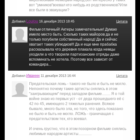
миролюбивый немецкий народ.Вот интересно у таких
вот "умников"воевал кто нибудь из родственников?Или
все были в эвакуации?
Loulou
Добавил
16 декабря 2013 18:45
Цитата
Фильм отличный! Актеры замечательные! Думаю
имело место быть. Сколько таких майоров да и не
только погубили собственный народ! Да и сейчас
хватает таких ублюдков!!! Да и еще мне прабабка
рассказывала что деревня плакала когда немцы
уходили а что творили партизанские отряды даже
вспоминать не хотела. Поэтому все зависит от
командира...
Иваннн
Добавил
11 декабря 2013 16:44
Цитата
Предательская ложь - такого не было и быть не могло.
Непонятно почему такие артисты снялись в этом
"заигрывающем" перед западом фильме......... Я о той
войне знаю из первых уст - от деда прошедшего её с
42 по 45, имеющего 2 тяжелых ранения. Всякое
бывало, много было зла, но того, что здесь показано
не было и быть не могло. ЛОЖЬ - граничащая с
предательством тех, кто воевал.
И очень грустно, что в этом позорном фильме снялись
любимые народом артисты..............