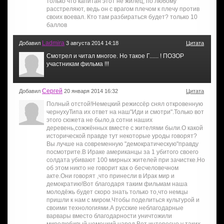
только что капитан этот не жилец, по любому
расстреляют, ведь он с врагом плечом к плечу против
своих воевал. Кто там разбираться будет? только 10
баллов
Ladmira
Добавил
3 августа 2014 14:18
Цитата
Смотрел и читал многое. Но такое Г...... ! ПОЗОР
участникам фильма !!!
Сергей
Добавил
20 января 2014 16:32
Цитата
Полный отстой!Немецкий режиссёр снял откровенную
чернухуТипа их ответ на наш"Иди и смотри".Только вот
этого сюжета не было,а сотни наших
деревень,сожжённых вместе с жителями были.О какой
исторической правде тут некоторые уроды говорят?
Вы лучше на современную "демократическую"правду
посмотрите.В Ираке американцы за 1 убитого своего
солдата убивают 100 мирных жителей при зачистке.Но
об этом никто не говорит как о бесчеловечном
акте.Они говорят ,что принесли в Ирак мир и
демократию!Вот благодаря таким фильмам наша
молодёжь будет скоро знать только то,что немцы
пришли к нам с миром.Чтобы поделиться культурой и
своими технологиями.А русские неблагодарные
варвары вместо благодарности уничтожили