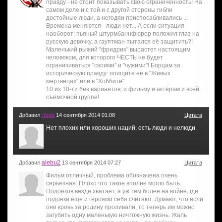
правду - не стоит показывать свою ограниченность! На
самом деле и с той и с другой стороны гибли
достойные люди, а негодяи приспосабливались ...
Времена меняются - люди нет... А если ситуация
наоборот: пьяный штурмбаннфюрер положил глаз на
русскую девочку, а гауптман пытался её защитить?!
Маленький рыжий "фридрих" вырастет настоящим
человеком, для которого ЧЕСТЬ не будет
ограничиваться "своими" и "чужими"! Борцам за
историческую правду: поищите её в "Живых
мертвецах" или в "Хоббите"
10 из 10-ти без вариантов, и фильму и актёрам и всей
съёмочной группе!
лека
Добавил
14 сентября 2014 01:08
Цитата
Нет плохих или хороших наций, есть люди и нелюди.
alebu2
Добавил
13 сентября 2014 07:27
Цитата
Фильм отличный, проблема обозначена очень
серьёзная. Плохо что такое вполне могло быть.
Подонков везде хватает, а уж тем более на войне, где
подонки еще и героями себя считают. Думают, что если
они кровь за родину проливали, то теперь им можно
загубить одну маленькую ничтожную жизнь. Жаль