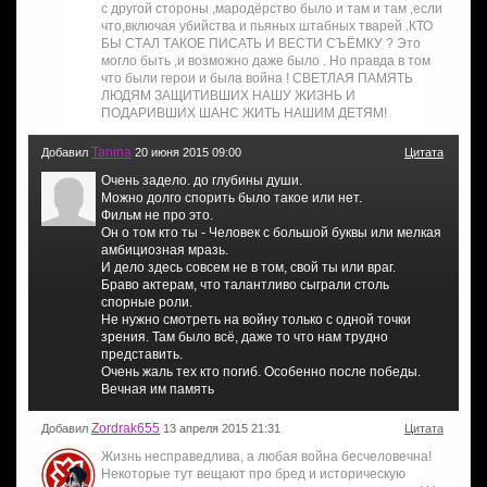
с другой стороны ,мародёрство было и там и там ,если
что,включая убийства и пьяных штабных тварей .КТО
БЫ СТАЛ ТАКОЕ ПИСАТЬ И ВЕСТИ СЪЁМКУ ? Это
могло быть ,и возможно даже было . Но правда в том
что были герои и была война ! СВЕТЛАЯ ПАМЯТЬ
ЛЮДЯМ ЗАЩИТИВШИХ НАШУ ЖИЗНЬ И
ПОДАРИВШИХ ШАНС ЖИТЬ НАШИМ ДЕТЯМ!
Tanina
Добавил
20 июня 2015 09:00
Цитата
Очень задело. до глубины души.
Можно долго спорить было такое или нет.
Фильм не про это.
Он о том кто ты - Человек с большой буквы или мелкая
амбициозная мразь.
И дело здесь совсем не в том, свой ты или враг.
Браво актерам, что талантливо сыграли столь
спорные роли.
Не нужно смотреть на войну только с одной точки
зрения. Там было всё, даже то что нам трудно
представить.
Очень жаль тех кто погиб. Особенно после победы.
Вечная им память
Zordrak655
Добавил
13 апреля 2015 21:31
Цитата
Жизнь несправедлива, а любая война бесчеловечна!
Некоторые тут вещают про бред и историческую