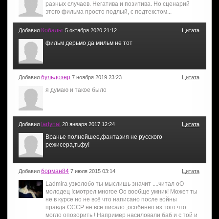
разных случаев. Негатива и позитива. Но сценарий
этого фильма просто подлый, с подтекстом...
Кобальт
Добавил
5 октября 2020 21:12
Цитата
фильм дерьмо да мильм не тот
бульдозер
Добавил
7 ноября 2019 23:23
Цитата
я думаю и такое было
fartynat
Добавил
20 января 2017 12:24
Цитата
Вранье полнейшее,фантазия не русского
режисера,тьфу!
борман84
Добавил
7 июля 2015 03:14
Цитата
Ladmira узколобо ты мыслишь значит ....читал оО
молодец !смотрел многое Оо вообще умник! Может ты
не в курсе но не всё что написано после войны
правда.СССР не все писало ,особенно из того что
могло опозорить ! Например насиловали баб и с той и