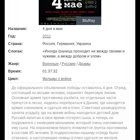
BluRay
Название:
4 дня в мае
Год:
2011
Страна:
Россия, Германия, Украина
Слоган:
«Иногда граница проходит не между своими и
чужими, а между добром и злом»
Жанр:
Военные
/
Русские
/
Драмы
Время:
01:37:32
Цикл:
Фильмы о войне
До официального объявления победы оставалось 4 дня. Отряд,
состоящий из восьми человек, охраняет береговую линию.
Основная армия противника разбита, но отдельные части
прячутся в лесах, надеясь перебраться в Данию, где находится
армия союзников, и сдаться им в плен. Советская разведгруппа
заняла усадьбу, где на время войны находился детский дом.
Русский капитан в свое время потерял сына, а теперь он
подружился с немецким мальчиком, который очень напоминал
ему сына. На охраняемом берегу появляется группа противника
в составе 80 человек. В подкреплении нашему отряду было
отказано, а наступающие немцы в плен сдаться не желали.