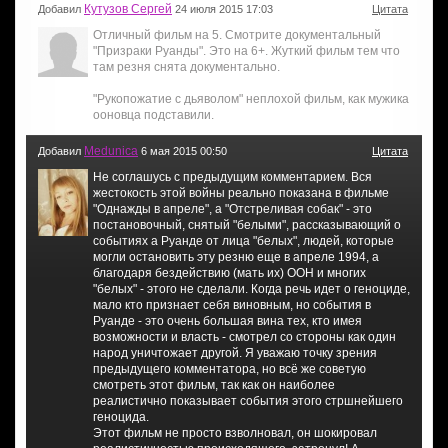
Кутузов Сергей
Добавил
24 июля 2015 17:03
Цитата
Отличный фильм на 5. Смотрите документальный
"Призраки Руанды". Это на 6+. Жуткий фильм тем что
там резня снята документально.
"Рукопожатие с дьяволом" неплохой фильм, как мужика
ооновца подставили.
Medunica
Добавил
6 мая 2015 00:50
Цитата
Не соглашусь с предыдущим комментарием. Вся
жестокость этой войны реально показана в фильме
"Однажды в апреле", а "Отстреливая собак" - это
постановочный, снятый "белыми", рассказывающий о
событиях а Руанде от лица "белых", людей, которые
могли остановить эту резню еще в апреле 1994, а
благодаря бездействию (мать их) ООН и многих
"белых" - этого не сделали. Когда речь идет о геноциде,
мало кто признает себя виновным, но события в
Руанде - это очень большая вина тех, кто имея
возможности и власть - смотрел со стороны как один
народ уничтожает другой. Я уважаю точку зрения
предыдущего комментатора, но всё же советую
смотреть этот фильм, так как он наиболее
реалистично показывает события этого стршнейшего
геноцида.
Этот фильм не просто взволновал, он шокировал