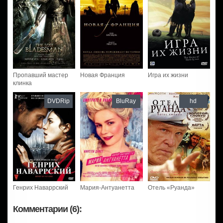
Пропавший мастер
Новая Франция
Игра их жизни
клинка
DVDRip
BluRay
hd
Генрих Наваррский
Мария-Антуанетта
Отель «Руанда»
Комментарии (6):