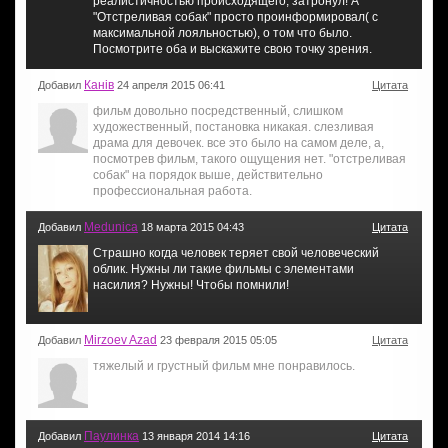
реалистичностью происходящего, затронул! А
"Отстреливая собак" просто проинформировал( с
максимальной лояльностью), о том что было.
Посмотрите оба и выскажите свою точку зрения.
Канiв
Добавил
24 апреля 2015 06:41
Цитата
фильм довольно посредственный, слишком
художественный, постановка никакая. слезливая
драма для девочек. все это было на самом деле, а,
посмотрев фильм, такого ощущения нет. "отстреливая
собак" на порядок выше, действительно
профессиональная работа.
Medunica
Добавил
18 марта 2015 04:43
Цитата
Страшно когда человек теряет свой человеческий
облик. Нужны ли такие фильмы с элементами
насилия? Нужны! Чтобы помнили!
Mirzoev Azad
Добавил
23 февраля 2015 05:05
Цитата
тяжелый и грустный фильм мне понравилось.
Паулинка
Добавил
13 января 2014 14:16
Цитата