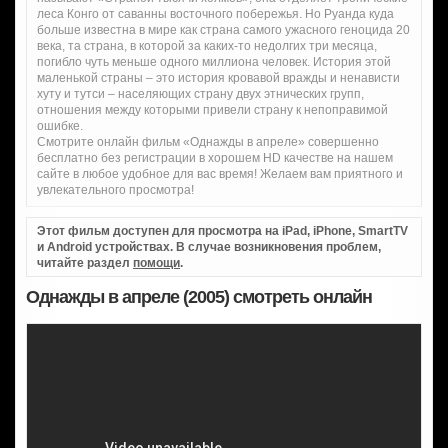
леса Конго от саванны восточного побережья. Но Руанда куда
больше известна в мире как страна самого ужасного геноцида 20
века, та страна, в которой за каких-то недолгих три месяца,
погибло чуть меньше одного миллиона человек. История этой
маленькой страны – это история кровавой вражды и ненависти
хуту и тутси – населяющих страну двух этнических групп,
отношения между которыми привели страну к непоправимой
ошибке.
Смотрите онлайн фильм «Однажды в апреле» совершенно
бесплатно без регистрации в хорошем HD качестве на нашем
сайте в любое удобное для вас время! Желаем вам приятного и
увлекательного просмотра!
Этот фильм доступен для просмотра на iPad, iPhone, SmartTV
и Android устройствах. В случае возникновения проблем,
читайте раздел
помощи
.
Однажды в апреле (2005) смотреть онлайн