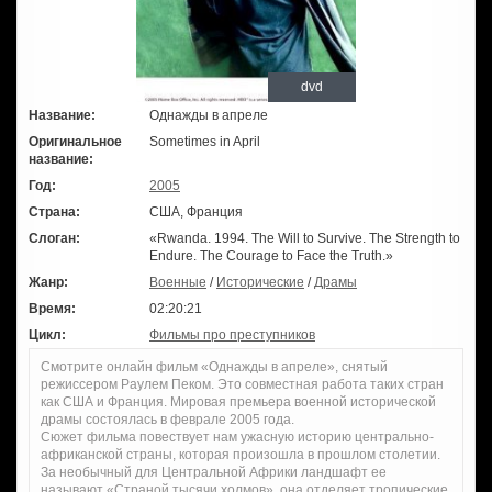
dvd
Название:
Однажды в апреле
Оригинальное
Sometimes in April
название:
Год:
2005
Страна:
США, Франция
Слоган:
«Rwanda. 1994. The Will to Survive. The Strength to
Endure. The Courage to Face the Truth.»
Жанр:
Военные
/
Исторические
/
Драмы
Время:
02:20:21
Цикл:
Фильмы про преступников
Смотрите онлайн фильм «Однажды в апреле», снятый
режиссером Раулем Пеком. Это совместная работа таких стран
как США и Франция. Мировая премьера военной исторической
драмы состоялась в феврале 2005 года.
Сюжет фильма повествует нам ужасную историю центрально-
африканской страны, которая произошла в прошлом столетии.
За необычный для Центральной Африки ландшафт ее
называют «Страной тысячи холмов», она отделяет тропические