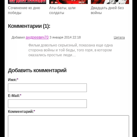
Сочинение ко дню
Аты-баты, шли
Двадцать дней без
победы
солдаты
войны
Комментарии (1):
андреевич70
Добавил
3 января 2014 22:18
Цитата
Фильм довольно серьезный, показана еще одна
сторона войны и той беды, того горя, в котором
оказались простые люди....
Добавить комментарий
Имя:
*
E-Mail:
*
Комментарий:
*