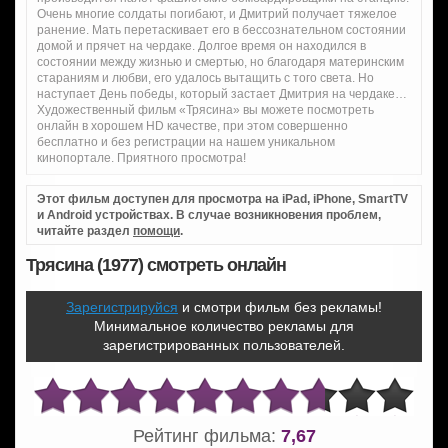
Очень многие солдаты погибают, и Дмитрий получает тяжелое
ранение. Мать перетаскивает его в бессознательном состоянии
домой и прячет на чердаке. Долгое время он находился в
состоянии между жизнью и смертью, но благодаря материнским
стараниям и любви, его удалось вытащить с того света. Но
наступает День победы, который застает Дмитрия на чердаке…
Художественный фильм «Трясина» вы можете посмотреть
онлайн в хорошем HD качестве, при этом совершенно
бесплатно и без регистрации на нашем уникальном
кинопортале. Приятного просмотра!
Этот фильм доступен для просмотра на iPad, iPhone, SmartTV
и Android устройствах. В случае возникновения проблем,
читайте раздел
помощи
.
Трясина (1977) смотреть онлайн
Зарегистрируйся
и смотри фильм без рекламы!
Минимальное количество рекламы для
зарегистрированных пользователей.
Рейтинг фильма:
7,67