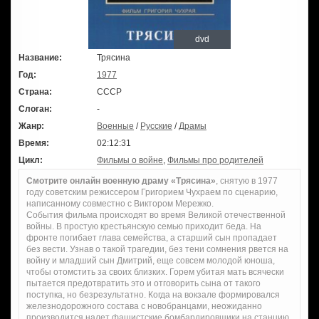
dvd
Название:
Трясина
Год:
1977
Страна:
СССР
Слоган:
-
Жанр:
Военные
/
Русские
/
Драмы
Время:
02:12:31
Цикл:
Фильмы о войне
,
Фильмы про родителей
Смотрите онлайн военную драму «Трясина»
, снятую в 1977
году советским режиссером Григорием Чухраем по сценарию,
написанному совместно с Виктором Мережко.
События фильма происходят во время Великой отечественной
войны. В простую крестьянскую семью приходит беда. На
фронте погибает глава семейства, а старший сын пропадает
без вести. Узнав о такой трагедии, без тени сомнения рвется на
войну и младший сын Дмитрий, еще совсем молодой юноша,
чтобы отомстить за своих близких. Горем убитая мать всячески
пытается предотвратить это и отговорить сына от такого
поступка, но безрезультатно. Когда на вокзале формировался
железнодорожного состава с новобранцами, неожиданно
производится налет фашистские бомбардировщики на станцию.