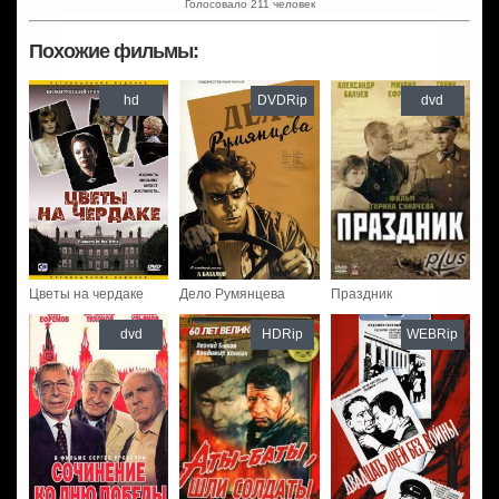
Голосовало 211 человек
Похожие фильмы:
hd
DVDRip
dvd
Цветы на чердаке
Дело Румянцева
Праздник
dvd
HDRip
WEBRip