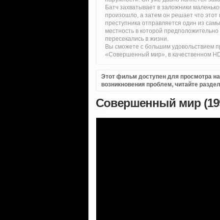
Батч захватывает в заложники маленьког
произошло, а затем он решает что этот 
преступника отправляется один из самы
местность в которой предположительно с
пересекались в жизни.
Вы сможете c большим удовольствием п
«Совершенный мир», в качественном HD,
Этот фильм доступен для просмотра на i
возникновения проблем, читайте разде
Совершенный мир (199