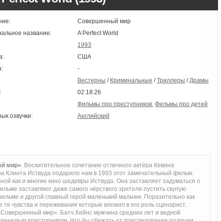
ние:
Совершенный мир
нальное название:
A Perfect World
1993
а:
США
:
-
Вестерны
/
Криминальные
/
Триллеры
/
Драмы
:
02:18:26
Фильмы про преступников
,
Фильмы про детей
зык озвучки:
Английский
ый мир»
. Восхитительное сочетание отличного актёра Кевина
а Клинта Иствуда подарило нам в 1993 этот замечательный фильм.
ной как и многие кино шедевры Иствуда. Она заставляет задуматься о
ильме заставляют даже самого чёрствого зрителя пустить скупую
фильме и другой главный герой маленький мальчик. Поразительно как
е те чувства и переживания которые вложил в его роль сценарист.
Совершенный мир». Батч Хейнс мужчина средних лет и видной
оренелым преступником. Что бы сбежать от преследования полиции