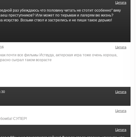
Цитата
едной раз убеждаюсь что половину читать не стотит особенно" вику
знаеш преступников? Или может по тюрьмам и лагерям вю жизнь?
 искуство .Возьми ствол и застрелись и не пиши такое дерьмо!
:16
Цитата
как почти все фильмы Иствуда, актерская игра тоже очень хороша,
красно сыграл таком возрасте
:30
Цитата
Цитата
о бомба! СУПЕР!
Цитата