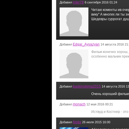
inter78
Добавил
6 сентября 2016 01:24
Читаю коменты ив очер
вику" А многих ли ты 
Шедевры суррогат душа
Edgar_Ayvazyan
Добавил
14 августа 2016 21
Фильм конечно хорош, 
особенно мальчик пре
baskinokima2015
Добавил
14 августа 2016 13
Очень хороший фильм
monach
Добавил
12 мая 2016 00:21
Иствуд и Костнер - эт
Notia
Добавил
26 июля 2015 16:00