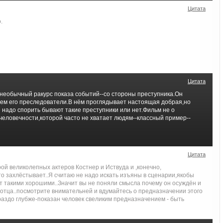
Цитата
.
Цитата
необычный ракурс показа событий--со стороны преступника.Он
чем его преследователи.В нём проглядывает настоящая добрая,но
 надо спорить бывают такие преступники или нет.Фильм не о
человечности,которой часто не хватает людям--классный пример--
Цитата
ой великолепных актеров Костнер и Иствуда и ,конечно,
о захлёстывает..Я считаю не надо искать изъяны в сценарии,якобы
т такими хорошими..Значит вы не поняли смысла почему он осуждён и
от отца..посмотрите внимательней и вдумайтесь о предназначении этого
раздо глубже-показан человек свеликим предназначением - быть