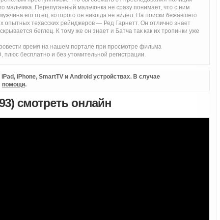
о мальчика. Перепуганный мальчонка не сразу понимает, что с ним
мужчина его отец, которого он никогда не видел. На поиски бежавшего
х опытных техасских рейнджеров — Ред Гарнетт. Он отлично знает
крывается беглец. К тому же он знает и Батча так как их тропинки уже
ровести время на нашем портале при просмотре фильма
 плюс бесплатно и без утомительной регистрации.
Pad, iPhone, SmartTV и Android устройствах. В случае
л
помощи
.
3) смотреть онлайн