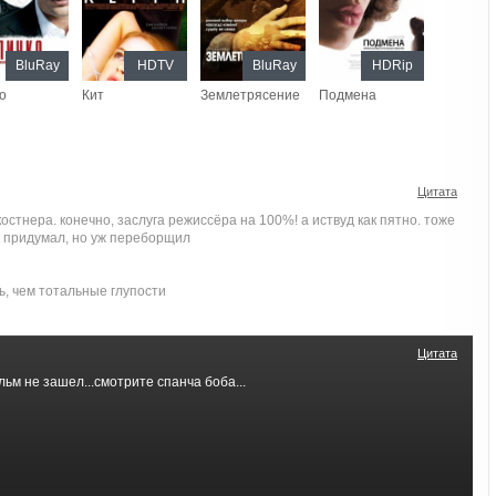
BluRay
HDTV
BluRay
HDRip
о
Кит
Землетрясение
Подмена
Цитата
стнера. конечно, заслуга режиссёра на 100%! а иствуд как пятно. тоже
к придумал, но уж переборщил
ь, чем тотальные глупости
Цитата
льм не зашел...смотрите спанча боба...