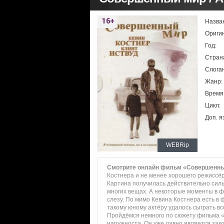
Назва
Ориги
Год:
Стран
Слоган
Жанр:
Время
Цикл:
Доп. я
WEBRip
Смотрите онлайн фильм «Совершенн
Костнера и не менее хорошего режиссёр
Картина получилась действительно силь
многих вещах. А некоторые моменты в ф
слезу. По мимо Кевина Костнера есть в 
такому юному актёру удалось сыграть вс
Пройдёмся немного по сюжету фильма «
наружности. Он уже давно является зак