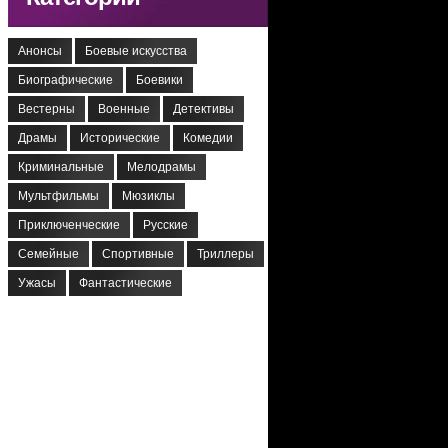
Анонсы
Боевые искусства
Биографические
Боевики
Вестерны
Военные
Детективы
Драмы
Исторические
Комедии
Криминальные
Мелодрамы
Мультфильмы
Мюзиклы
Приключенческие
Русские
Семейные
Спортивные
Триллеры
Ужасы
Фантастические