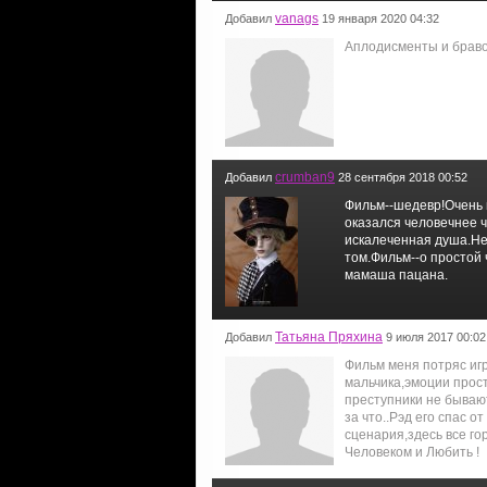
vanags
Добавил
19 января 2020 04:32
Аплодисменты и браво
crumban9
Добавил
28 сентября 2018 00:52
Фильм--шедевр!Очень 
оказался человечнее 
искалеченная душа.Не
том.Фильм--о простой 
мамаша пацана.
Татьяна Пряхина
Добавил
9 июля 2017 00:02
Фильм меня потряс игр
мальчика,эмоции прост
преступники не бываю
за что..Рэд его спас 
сценария,здесь все го
Человеком и Любить !