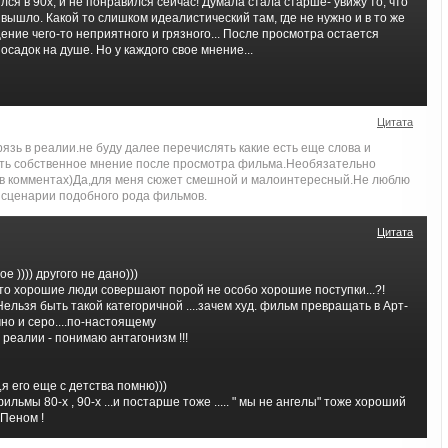
ся в 90х, и не понравился сейчас! Думала стала старше- увижу то, что
е вышло. Какой то слишком идеалистический там, где не нужно и в то же
ние чего-то неприятного и грязного... После просмотра остается
осадок на душе. Но у каждого свое мнение...
Цитата
рязь в реалии.не буду далее перечислять какие есть еще слова и
сть собственное мнение после просмотра фильма.Необязательно
 в комментах)Да,для меня сюжет смешной и малоинтересный.Не люблю
 сценарии подобного рода фильмов.
Цитата
е )))) другого не дано)))
что хорошие люди совершают порой не особо хорошие поступки...?!
 Нельзя быть такой категоричной ....зачем худ. фильм превращать в Арт-
ачно и серо....по-настоящему
 реалии - понимаю антагонизм !!!
,я его еще с детства помню)))
ьмы 80-х , 90-х ...и постарше тоже ..... " мы не ангелы" тоже хороший
 Пеном !