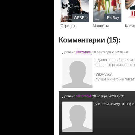
WEBRip
BluRay
Стрелок
Маппеты
Кличк
Комментарии (15):
Йоханан
Добавил
10 сентября 2022 01:08
единственный фильм ко
ясно, что режиссёр та
Viky-Viky
,
лучше ничего не писат
viktor654
Добавил
28 ноября 2020 19:31
уж если комму этот фи