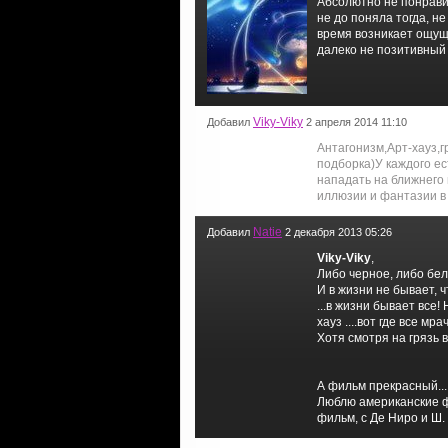
Абсолютно не понравил
не до поняла тогда, н
время возникает ощуще
далеко не позитивный 
Viky-Viky
Добавил
2 апреля 2014 11:10
Антагонизм,Арт-хауз,г
подборка)У каждого е
нападать на ближнего
иллюзии и фантазии в
Natie
Добавил
2 декабря 2013 05:26
Viky-Viky
,
Либо черное, либо бело
И в жизни не бывает, 
...в жизни бывает все!
хауз ....вот где все мр
Хотя смотря на грязь в
А фильм прекрасный...
Люблю американские фил
фильм, с Де Ниро и Ш.