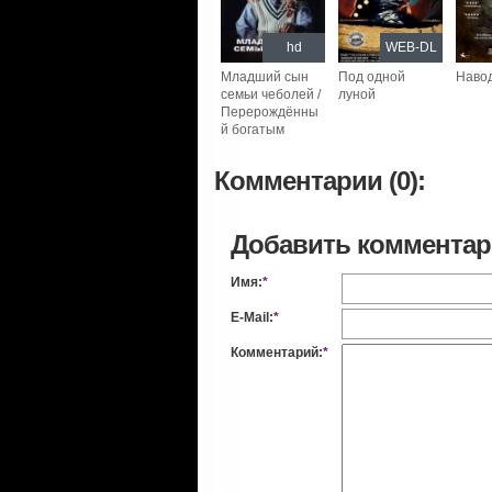
hd
WEB-DL
Младший сын
Под одной
Наво
семьи чеболей /
луной
Перерождённы
й богатым
Комментарии (0):
Добавить коммента
Имя:
*
E-Mail:
*
Комментарий:
*