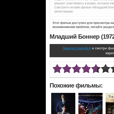
решает участвовать в родео, которое еж
Смотрите онлайн фильм «Младший Бонне
регистрации.
Этот фильм доступен для просмотра на i
возникновения проблем, читайте разде
Младший Боннер (1972
Зарегистрируйся
и смотри фил
заре
Похожие фильмы: