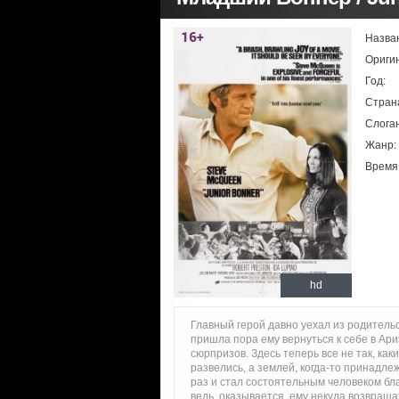
Назва
Ориги
Год:
Стран
Слоган
Жанр:
Время
hd
Главный герой давно уехал из родительск
пришла пора ему вернуться к себе в Ар
сюрпризов. Здесь теперь все не так, как
развелись, а землей, когда-то принадл
раз и стал состоятельным человеком бл
ведь, оказывается, ему некуда возвраща