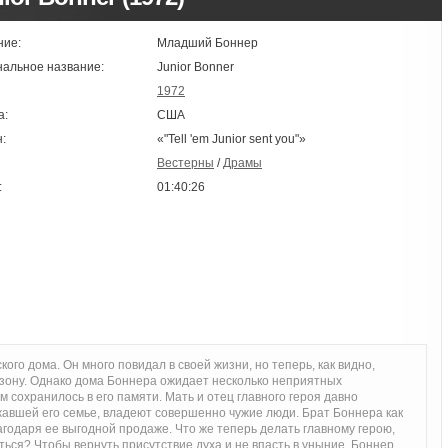
ние:
Младший Боннер
нальное название:
Junior Bonner
1972
а:
США
:
«"Tell 'em Junior sent you"»
Вестерны
/
Драмы
:
01:40:26
ого дома. Он много повидал в своей жизни, но теперь, как видно,
изону. Однако дома Боннера ожидает несколько неприятных
им сохранилось в его памяти. Мать и отец главного героя давно
ежавшей его семье, владеют совершенно чужие люди. Брат Боннера как
агодаря ее выгодной продаже. Что же теперь делать главному герою,
ться? Чтобы вернуть присутствие духа и не впасть в уныние, Боннер