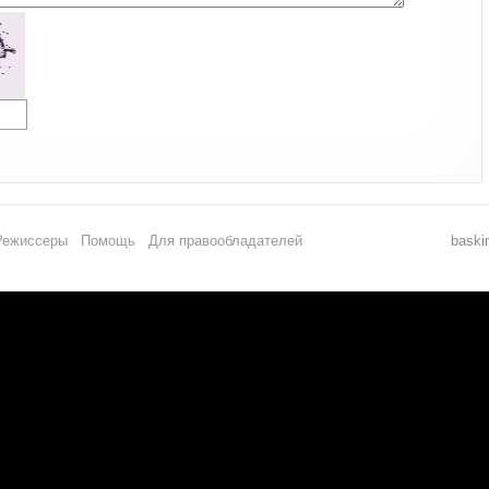
Режиссеры
Помощь
Для правообладателей
baski