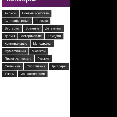
Анонсы
Боевые искусства
Биографические
Боевики
Вестерны
Военные
Детективы
Драмы
Исторические
Комедии
Криминальные
Мелодрамы
Мультфильмы
Мюзиклы
Приключенческие
Русские
Семейные
Спортивные
Триллеры
Ужасы
Фантастические