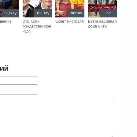
BluRay
BluRay
BluRay
hd
днение
Это, блин,
Совет мистраля
Ветка жасмина у
рождественское
дома Ситы
чудо
рий