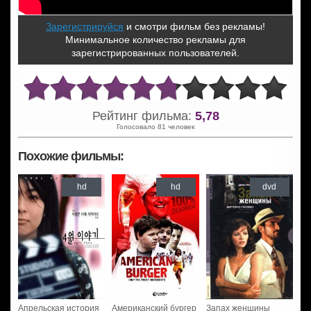
Зарегистрируйся
и смотри фильм без рекламы!
Минимальное количество рекламы для
зарегистрированных пользователей.
Рейтинг фильма:
5,78
Голосовало 81 человек
Похожие фильмы:
hd
hd
dvd
Апрельская история
Американский бургер
Запах женщины