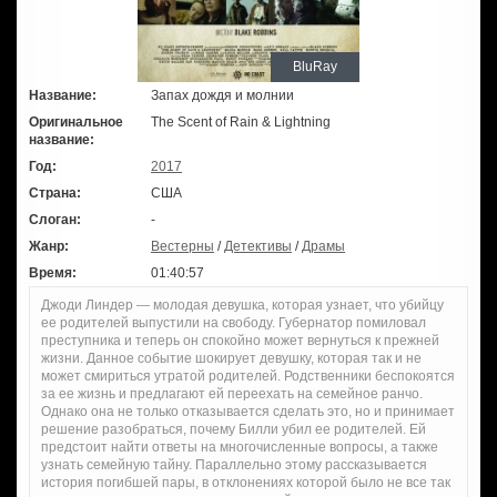
BluRay
Название:
Запах дождя и молнии
Оригинальное
The Scent of Rain & Lightning
название:
Год:
2017
Страна:
США
Слоган:
-
Жанр:
Вестерны
/
Детективы
/
Драмы
Время:
01:40:57
Джоди Линдер — молодая девушка, которая узнает, что убийцу
ее родителей выпустили на свободу. Губернатор помиловал
преступника и теперь он спокойно может вернуться к прежней
жизни. Данное событие шокирует девушку, которая так и не
может смириться утратой родителей. Родственники беспокоятся
за ее жизнь и предлагают ей переехать на семейное ранчо.
Однако она не только отказывается сделать это, но и принимает
решение разобраться, почему Билли убил ее родителей. Ей
предстоит найти ответы на многочисленные вопросы, а также
узнать семейную тайну. Параллельно этому рассказывается
история погибшей пары, в отклонениях которой было не все так