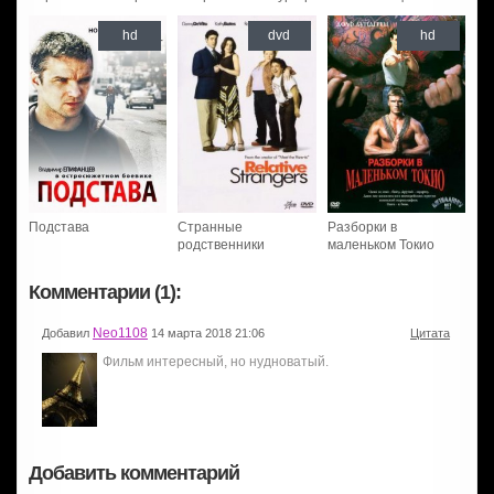
hd
dvd
hd
Подстава
Странные
Разборки в
родственники
маленьком Токио
Комментарии (1):
Neo1108
Добавил
14 марта 2018 21:06
Цитата
Фильм интересный, но нудноватый.
Добавить комментарий