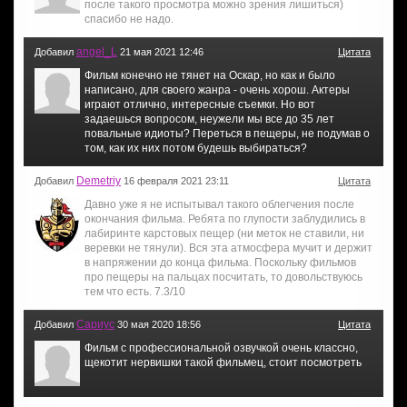
после такого просмотра можно зрения лишиться)
спасибо не надо.
angel_L
Добавил
21 мая 2021 12:46
Цитата
Фильм конечно не тянет на Оскар, но как и было
написано, для своего жанра - очень хорош. Актеры
играют отлично, интересные съемки. Но вот
задаешься вопросом, неужели мы все до 35 лет
повальные идиоты? Переться в пещеры, не подумав о
том, как их них потом будешь выбираться?
Demetriy
Добавил
16 февраля 2021 23:11
Цитата
Давно уже я не испытывал такого облегчения после
окончания фильма. Ребята по глупости заблудились в
лабиринте карстовых пещер (ни меток не ставили, ни
веревки не тянули). Вся эта атмосфера мучит и держит
в напряжении до конца фильма. Поскольку фильмов
про пещеры на пальцах посчитать, то довольствуюсь
тем что есть. 7.3/10
Сариус
Добавил
30 мая 2020 18:56
Цитата
Фильм с профессиональной озвучкой очень классно,
щекотит нервишки такой фильмец, стоит посмотреть