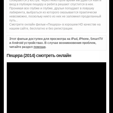
собираются у костра. Через некоторое время им удается найти
вход в глубокую пещеру и ребята решают спустится в нее.
Проникая все глубже и глубже, друзья попадают в ловушку
лабиринта, выбраться из которого оказывается практически
невозможно, поскольку никто из них не запомнил проделанный
путь...
Смотрите онлайн фильм «Пещера» в хорошем HD качестве на
нашем сайте, бесплатно и без регистрации.
Этот фильм доступен для просмотра на iPad, iPhone, SmartTV
и Android устройствах. В случае возникновения проблем,
читайте раздел
помощи
.
Пещера (2014) смотреть онлайн