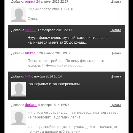
олина
Добавил
24 апреля 2015 22:17
Цитата
Фильм просто клас 10 из 10
Супер
ViLuna
Добавил
17 февраля 2015 22:17
Цитата
Нууу... фильм очень скучный, самое интересное
начинается минут за 20 до конца...
alekseiii
Добавил
28 января 2015 09:58
Цитата
Посмотрите трейлер! По нему фильм просто
классный! Нужно найти перевод!
энт
Добавил
6 ноября 2014 16:14
Цитата
гавнофильм с гавнопереводом
doriano
Добавил
5 ноября 2014 16:50
Цитата
и я о том же , страна ду==в и переводчики под стать ,
не переводит , а догадки лепит
испанцы вообще не умеют ужасы делать , начало, это
по ним , а дальше дуб зеленый