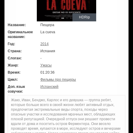
HDRip
Название:
Пещера
Оригинальное
La cueva
название:
Год:
2014
Страна:
Испания
Слоган:
-
Жанр:
Ужасы
Время:
01:20:36
Цикл:
Фильмы про пещеры
Доп. язык
Испанский
озвучки:
Жако, Иван, Бенджо, Карлос и его девушка — группа ребят,
которые больше всего в своей жизни любят активный отдых,
предпочитая экстремальные виды спорта, походы через
опасные участки и исследования мрачных мест, обладающих
плохой репутацией. Очередной отпуск они решают провести
вдали от дома и посетить остров Ферментера. Они весело
проводят время, купаются в море, исследуют остров и вечерами