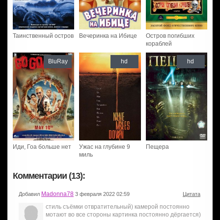
Таинственный остров
Вечеринка на Ибице
Остров погибших
кораблей
BluRay
hd
hd
Иди, Гоа больше нет
Ужас на глубине 9
Пещера
миль
Комментарии (13):
Madonna78
Добавил
3 февраля 2022 02:59
Цитата
стиль съёмки отвратительный) камерой постоянно
мотают во все стороны картинка постоянно дёргается)