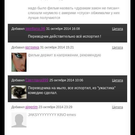
надо было фильм назвать =дуракам закон не писан=
слизали неумело с америки =спуск= обжималки у них
лучше получаются
swetlana.96
Добавил
31 октября 2014 16:08
Цитата
Переводчик действительно всё испортил !
катрина
Добавил
31 октября 2014 15:21
Цитата
фильм держит в напряжении, рекомендую
Светлана999
Добавил
25 октября 2014 10:06
Цитата
Переводчика на мыло, все испортил, из "ужастика"
комедию сделал.
aigerim
Добавил
23 октября 2014 23:29
Цитата
JAKSYYYYYYYY KINO emes