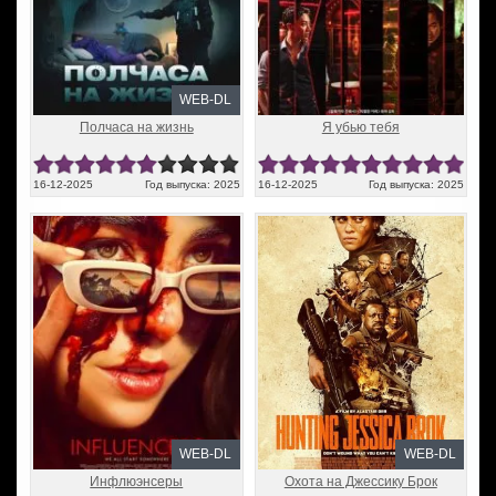
WEB-DL
Полчаса на жизнь
Я убью тебя
16-12-2025
Год выпуска: 2025
16-12-2025
Год выпуска: 2025
WEB-DL
WEB-DL
Инфлюэнсеры
Охота на Джессику Брок