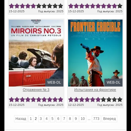
15-12-2025
Год выпуска: 2025
15-12-2025
Год выпуска: 2025
WEB-DL
WEB-DL
Отражения № 3
Испытания на фронтире
15-12-2025
Год выпуска: 2025
12-12-2025
Год выпуска: 2025
Назад
1
2
3
4
5
6
7
8
9
10
...
773
Вперед