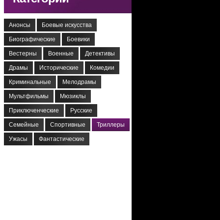
Анонсы
Боевые искусства
Биографические
Боевики
Вестерны
Военные
Детективы
Драмы
Исторические
Комедии
Криминальные
Мелодрамы
Мультфильмы
Мюзиклы
Приключенческие
Русские
Семейные
Спортивные
Триллеры
Ужасы
Фантастические