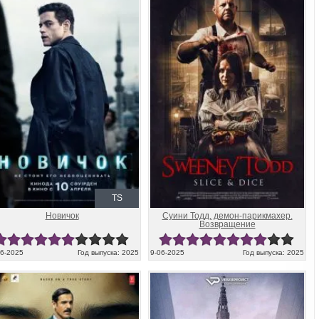
TS
Новичок
Суини Тодд, демон-парикмахер.
Возвращение
06-2025
Год выпуска: 2025
9-06-2025
Год выпуска: 2025