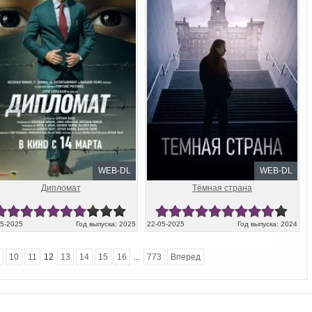
WEB-DL
WEB-DL
Дипломат
Тёмная страна
05-2025
Год выпуска: 2025
22-05-2025
Год выпуска: 2024
10
11
12
13
14
15
16
...
773
Вперед