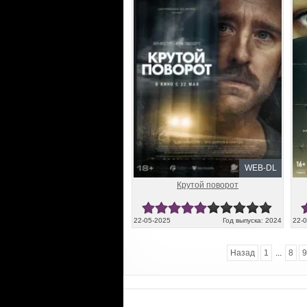
WEB-DL
Крутой поворот
22-05-2025
Год выпуска: 2024
22-
Назад
1
...
8
9