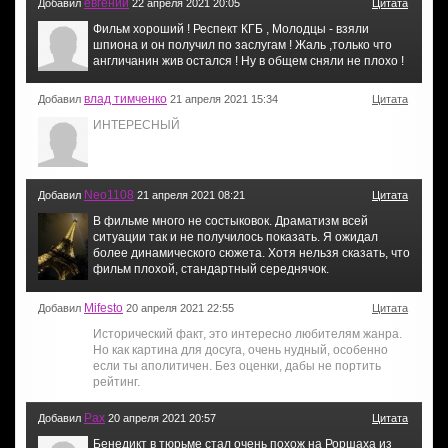
евгений
Добавил
22 апреля 2021 20:05
Цитата
Фильм хороший ! Респект КГБ , Молодцы - взяли
шпиона и он получил по заслугам ! Жаль ,только что
англичанин жив остался ! Ну в общем сняли не плохо !
влад тимченко
Добавил
21 апреля 2021 15:34
Цитата
ИНТЕРЕСНЫЙ
Neo1108
Добавил
21 апреля 2021 08:21
Цитата
В фильме много не состыковок. Драматизм всей
ситуации так и не получилось показать. Я ожидал
более динамического сюжета. Хотя нельзя сказать, что
фильм плохой, стандартный середнячок.
Mifesto
Добавил
20 апреля 2021 22:55
Цитата
Исторический факт, это интересно любителям жанра.
Но как картина для досуга, очень нудный, особенно
если ты аполитичен. Без оценки, дабы не портить
рейтинг.
Pax
Добавил
20 апреля 2021 20:57
Цитата
Бенедикт в тюрьме стал очень похож на Роршаха из