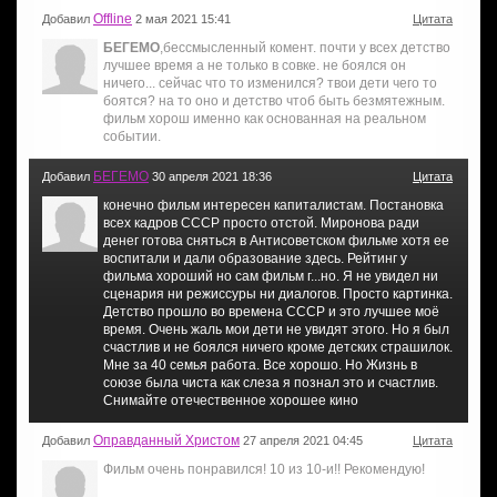
Offline
Добавил
2 мая 2021 15:41
Цитата
БЕГЕМО
,бессмысленный комент. почти у всех детство
лучшее время а не только в совке. не боялся он
ничего... сейчас что то изменился? твои дети чего то
боятся? на то оно и детство чтоб быть безмятежным.
фильм хорош именно как основанная на реальном
событии.
БЕГЕМО
Добавил
30 апреля 2021 18:36
Цитата
конечно фильм интересен капиталистам. Постановка
всех кадров СССР просто отстой. Миронова ради
денег готова сняться в Антисоветском фильме хотя ее
воспитали и дали образование здесь. Рейтинг у
фильма хороший но сам фильм г...но. Я не увидел ни
сценария ни режиссуры ни диалогов. Просто картинка.
Детство прошло во времена СССР и это лучшее моё
время. Очень жаль мои дети не увидят этого. Но я был
счастлив и не боялся ничего кроме детских страшилок.
Мне за 40 семья работа. Все хорошо. Но Жизнь в
союзе была чиста как слеза я познал это и счастлив.
Снимайте отечественное хорошее кино
Оправданный Христом
Добавил
27 апреля 2021 04:45
Цитата
Фильм очень понравился! 10 из 10-и!! Рекомендую!