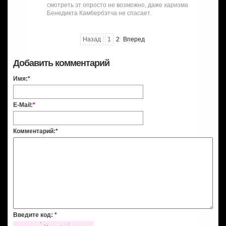
смотреть эт опросто не возможно, даже харизма
Бенедикта Камбербэтча не спасает.
Назад
1
2
Вперед
Добавить комментарий
Имя:
*
E-Mail:
*
Комментарий:
*
Введите код:
*