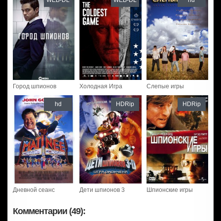
WEB-DL
WEB-DL
hd
Город шпионов
Холодная Игра
Слепые игры
hd
HDRip
HDRip
Дневной сеанс
Дети шпионов 3
Шпионские игры
Комментарии (49):