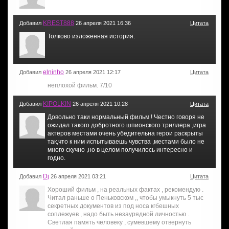
KREST888
Добавил
26 апреля 2021 16:36
Цитата
Толково изложенная история.
elninho
Добавил
26 апреля 2021 12:17
Цитата
неплохой фильм. 7/10
KIPOLKIN
Добавил
26 апреля 2021 10:28
Цитата
Довольно таки нормальный фильм ! Честно говоря не
ожидал такого добротного шпионского триллера ,игра
актеров местами очень убедительна герои раскрыты
так,что к ним испытываешь чувства ,местами было не
много скучно ,но в целом получилось интересно и
годно.
Dj
Добавил
26 апреля 2021 03:21
Цитата
Хороший фильм , на реальных фактах , рекомендую .
Читал раньше о Пеньковском ,, чтобы умыкнуть 5 тыс
секретных документов из под носа кгбешных
соплежуев , надо быть незаурядной личностью .
Светлая память человеку , сумевшему отвернуть