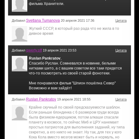
фильма Хранители.
Svetlana Tumanova
Добавил
20 апреля 2021 17:36
Цитата
Жуткий СССР, в который раз рада что не жила в то
дивное время
qwerty.pff
Добавил
19 апреля 2021 23:53
Цитата
Ruslan Pankratov
,
Спасибо Руслан. Сомневался в новинке, белыми
нитками шито, а с вашим советом все таки придется
что-то посмотреть из своей старой фонотеки.
Мне понравился фильм "Шпион пошёлна Север"
Возможно и вам зайдёт!
Ruslan Pankratov
Добавил
19 апреля 2021 18:55
Цитата
Крайне скучный по своей предсказуемости шаблон.
Если раньше блондинка с 6 размером груди всегда
была физиком-ядерщиком, потом алкаши спасали
планету в космосе, то сейчас Ми6 и ЦРУ нанемает
простых патриотов для выполнения заданий, ну типа
секретно, а его никто не знает. Ну так, для тех у кого
Кока Кола вместо мозгов может быть и нормуль, но