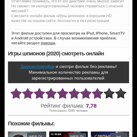
отчетливее понимать, что от его действий очень многое зависит.
Но сможет ли неподготовленный человек справиться с опасной
миссией?..
Смотрите онлайн фильм «Игры шпионов» в хорошем HD
качестве на нашем сайте, бесплатно и без регистрации.
Этот фильм доступен для просмотра на iPad, iPhone, SmartTV
и Android устройствах. В случае возникновения проблем,
читайте раздел
помощи
.
Игры шпионов (2020) смотреть онлайн
Зарегистрируйся
и смотри фильм без рекламы!
Минимальное количество рекламы для
зарегистрированных пользователей.
Рейтинг фильма:
7,78
Голосовало 3586 человек
Похожие фильмы: