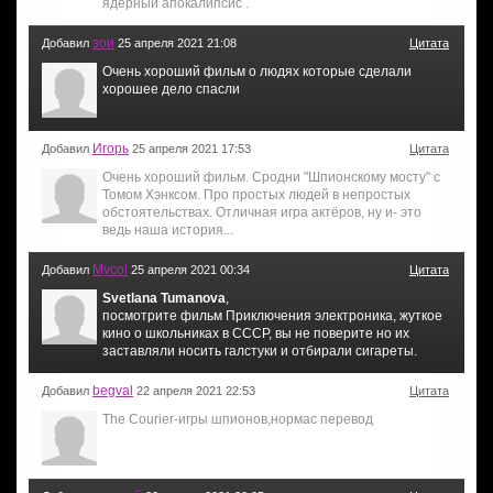
ядерный апокалипсис .
зои
Добавил
25 апреля 2021 21:08
Цитата
Очень хороший фильм о людях которые сделали
хорошее дело спасли
Игорь
Добавил
25 апреля 2021 17:53
Цитата
Очень хороший фильм. Сродни "Шпионскому мосту" с
Томом Хэнксом. Про простых людей в непростых
обстоятельствах. Отличная игра актёров, ну и- это
ведь наша история...
Mycol
Добавил
25 апреля 2021 00:34
Цитата
Svetlana Tumanova
,
посмотрите фильм Приключения электроника, жуткое
кино о школьниках в СССР, вы не поверите но их
заставляли носить галстуки и отбирали сигареты.
begval
Добавил
22 апреля 2021 22:53
Цитата
The Courier-игры шпионов,нормас перевод