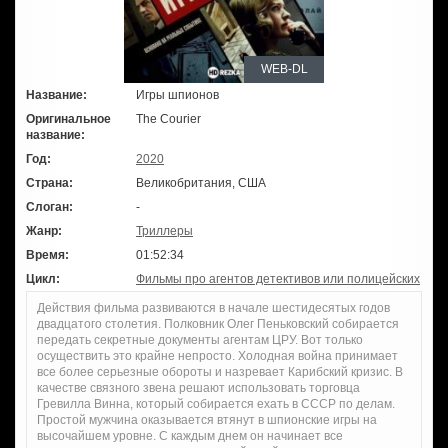
WEB-DL
Название:
Игры шпионов
Оригинальное
The Courier
название:
Год:
2020
Страна:
Великобритания, США
Слоган:
-
Жанр:
Триллеры
Время:
01:52:34
Цикл:
Фильмы про агентов детективов или полицейских
Действия фильма развиваются в начале шестидесятых годов
двадцатого столетия. Полковник Олег Пеньковский собирается
передать секретные документы агентам ЦРУ. Вот только
осуществить это крайне непросто. Холодная война принимает
все более серьезные обороты и назревает Карибский кризис. В
качестве связного звена решают использовать торговца
Гревилла Винна, который собирается ехать в СССР по делам.
Простой мужчина оказывается втянут в шпионские игры на
высочайшем уровне. С каждым днем он начинает все