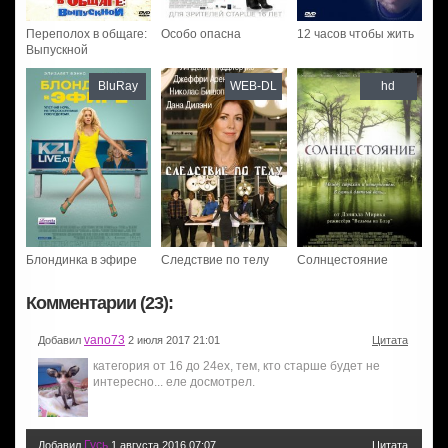
Переполох в общаге:
Особо опасна
12 часов чтобы жить
Выпускной
BluRay
WEB-DL
hd
Блондинка в эфире
Следствие по телу
Солнцестояние
Комментарии (23):
vano73
Добавил
2 июля 2017 21:01
Цитата
категория от 16 до 24ех, тем, кто старше будет не
интересно... еле досмотрел.
Гусь
Добавил
1 августа 2016 07:07
Цитата