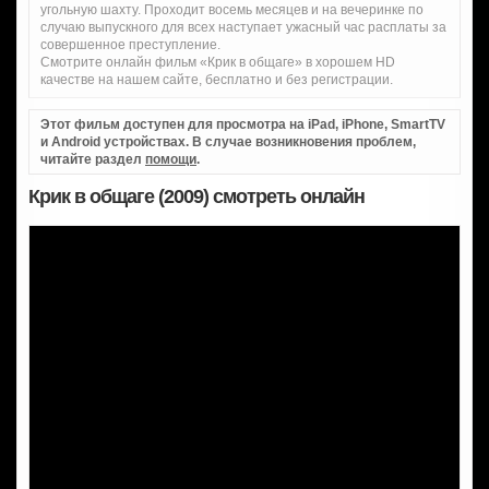
угольную шахту. Проходит восемь месяцев и на вечеринке по
случаю выпускного для всех наступает ужасный час расплаты за
совершенное преступление.
Смотрите онлайн фильм «Крик в общаге» в хорошем HD
качестве на нашем сайте, бесплатно и без регистрации.
Этот фильм доступен для просмотра на iPad, iPhone, SmartTV
и Android устройствах. В случае возникновения проблем,
читайте раздел
помощи
.
Крик в общаге (2009) смотреть онлайн