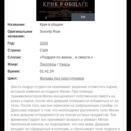
hd
Название:
Крик в общаге
Оригинальное
Sorority Row
название:
Год:
2009
Страна:
США
Слоган:
«Подруги по жизни... и смерти.»
Жанр:
Триллеры
/
Ужасы
Время:
01:41:24
Цикл:
Фильмы про преступников
Шесть подруг-студенток принимают решение отомстить парню,
который изменил их подруге Меган. При помощи
транквилизаторов Меган инсценирует собственную смерть на
руках у парня, после чего девушки собираются избавиться от ее
тела. После того, как они приехали на заброшенную стройку, то
Джессика говорит о том, что необходимо расчленить тело Меган
и все девушки отправляются на поиски острых предметов. Тем
временем Гаррет все принимает всерьез и убивает Меган
баллонным ключом, не подозревая, что она жива. Девушки
решают не обращаться в полицию, а сбрасывают тело подруги в