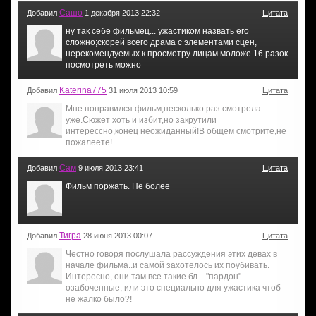
Сашо
Добавил
1 декабря 2013 22:32
Цитата
ну так себе фильмец... ужастиком назвать его
сложно;скорей всего драма с элементами сцен,
нерекомендуемых к просмотру лицам моложе 16.разок
посмотреть можно
Katerina775
Добавил
31 июля 2013 10:59
Цитата
Мне понравился фильм,несколько раз смотрела
уже.Сюжет хоть и избит,но закрутили
интерессно,конец неожиданный!В общем смотрите,не
пожалеете!
Сам
Добавил
9 июля 2013 23:41
Цитата
Фильм поржать. Не более
Тигра
Добавил
28 июня 2013 00:07
Цитата
Честно говоря послушала рассуждения этих девах в
начале фильма..и самой захотелось их поубивать.
Интересно, они там все такие бл... "пардон"
озабоченные, или это специально для ужастика чтоб
не жалко было?!