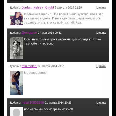
Jordan_Kelsey_Knight
Добавил
6 августа 2014 02:39
Цитата
Фильм не зацепил. Все время было чувство, что я это
уже где-то видела. И не надо быть Шерлоком, чтобы
заранее знать, кто же всё-таки убийца.
Grongoron
Добавил
27 мая 2014 09:53
Цитата
Обычный фильм про американскую молодёж.Полно
таких.Не интересно
mia maledi
Добавил
30 марта 2014 23:21
Цитата
looooooooooool
natali10051986
Добавил
21 марта 2014 20:23
Цитата
нормальный,посмотреть можно!!