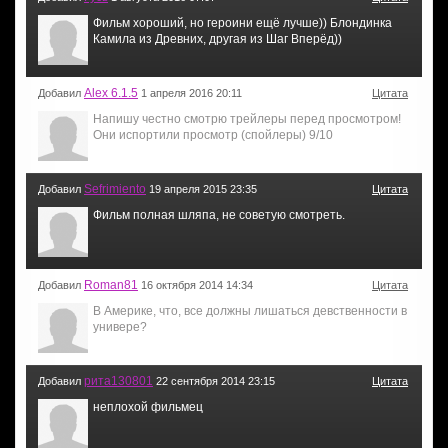
Фильм хороший, но героини ещё лучше)) Блондинка
Камила из Древних, другая из Шаг Вперёд))
Alex 6.1.5
Добавил
1 апреля 2016 20:11
Цитата
Напишу честно смотрю трейлеры перед просмотром!
Они испортили просмотр (спойлеры) 9/10
Sefrimiento
Добавил
19 апреля 2015 23:35
Цитата
Фильм полная шляпа, не советую смотреть.
Roman81
Добавил
16 октября 2014 14:34
Цитата
В Америке, что, все должны лишаться девственности в
универе?
рита130801
Добавил
22 сентября 2014 23:15
Цитата
неплохой фильмец