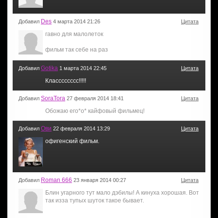
Des
Добавил
4 марта 2014 21:26
Цитата
гавно для малолеток
фильм так себе на раз
Gotika
Добавил
1 марта 2014 22:45
Цитата
Класссссссс!!!!!
SoraTora
Добавил
27 февраля 2014 18:41
Цитата
Обожаю его*о* кайфовый фильмец!
Ови
Добавил
22 февраля 2014 13:29
Цитата
офигенский фильм.
Roman 666
Добавил
23 января 2014 00:27
Цитата
Блин угарного тут мало дэбилы! А кинуха хорошая. Вот
так изза тупых шуток такое бывает.