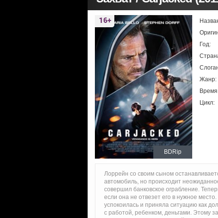
Назва
Ориги
Год:
Стран
Слоган
Жанр:
Время
Цикл:
BDRip
Лоррейн со своим сыном останавливаетс
автомобиль, но происходит неожиданное
совершил банковское ограбление. Тепер
если она не отвезет его в нужное место
успокоилась и приняла ситуацию как до
с работой, ребенком, деньгами. Этому з