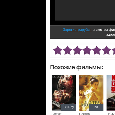
Зарегистрируйся
и смотри фил
заре
Похожие фильмы:
BluRay
hd
Захват
Сестра
Ночь