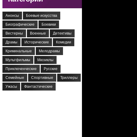
Анонсы
Боевые искусства
Биографические
Боевики
Вестерны
Военные
Детективы
Драмы
Исторические
Комедии
Криминальные
Мелодрамы
Мультфильмы
Мюзиклы
Приключенческие
Русские
Семейные
Спортивные
Триллеры
Ужасы
Фантастические