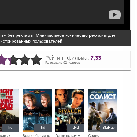
ьм без рекламы! Минимальное количество рекламы для
гистрированных пользователей.
Рейтинг фильма:
7,33
Голосовало 92 человек
hd
hd
dvd
BluRay
 живых
Верно, безумно,
Гонки по кругу
Солист