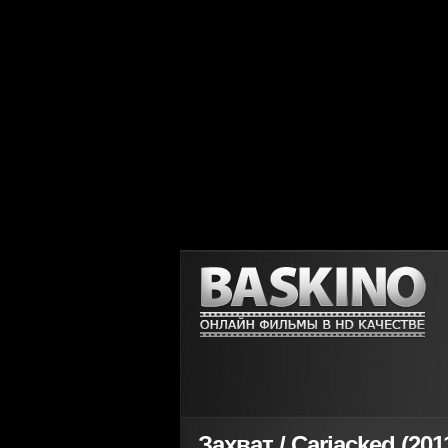
Захват / Carjacked (201