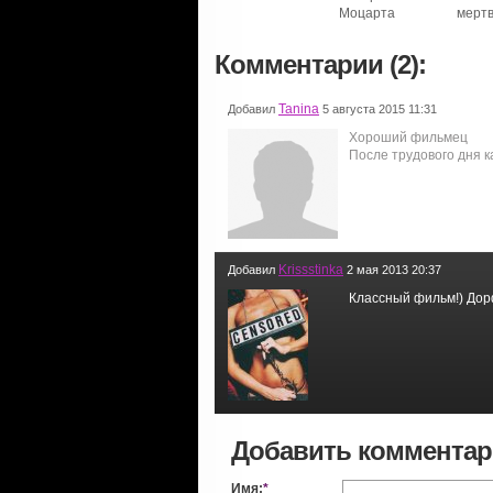
Моцарта
мерт
Комментарии (2):
Tanina
Добавил
5 августа 2015 11:31
Хороший фильмец
После трудового дня к
Krissstinka
Добавил
2 мая 2013 20:37
Классный фильм!) Дорф
Добавить коммента
Имя:
*