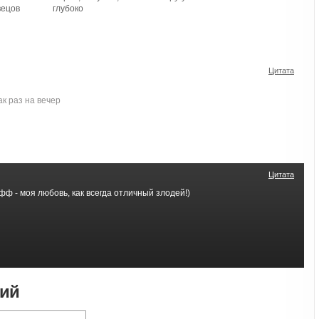
вецов
глубоко
Цитата
ак раз на вечер
Цитата
ф - моя любовь, как всегда отличный злодей!)
рий