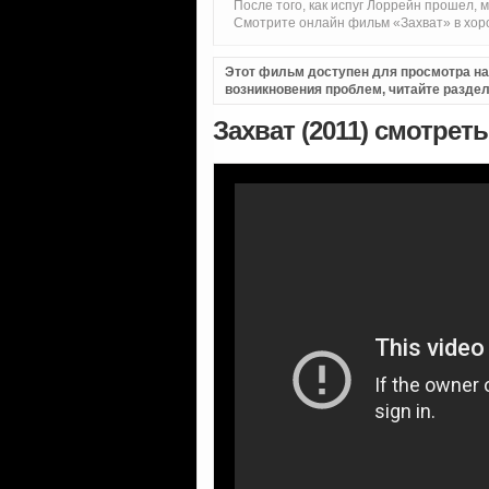
После того, как испуг Лоррейн прошел, 
Смотрите онлайн фильм «Захват» в хоро
Этот фильм доступен для просмотра на i
возникновения проблем, читайте разде
Захват (2011) смотрет