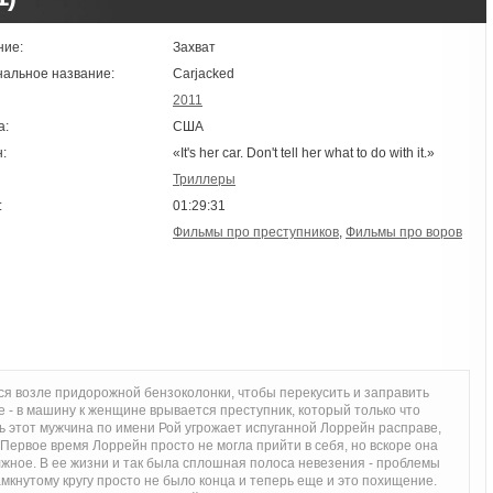
ние:
Захват
нальное название:
Carjacked
2011
а:
США
:
«It's her car. Don't tell her what to do with it.»
Триллеры
:
01:29:31
Фильмы про преступников
,
Фильмы про воров
я возле придорожной бензоколонки, чтобы перекусить и заправить
 - в машину к женщине врывается преступник, который только что
ь этот мужчина по имени Рой угрожает испуганной Лоррейн расправе,
. Первое время Лоррейн просто не могла прийти в себя, но вскоре она
лжное. В ее жизни и так была сплошная полоса невезения - проблемы
амкнутому кругу просто не было конца и теперь еще и это похищение.