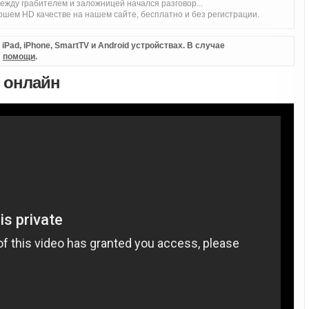
между грабителем и заложницей начался разговор...
шем HD качестве на нашем сайте, бесплатно и без регистрации.
Pad, iPhone, SmartTV и Android устройствах. В случае
л
помощи
.
ь онлайн