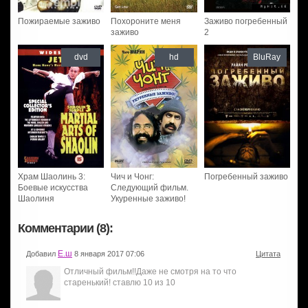
Пожираемые заживо
Похороните меня
Заживо погребенный
заживо
2
dvd
hd
BluRay
Храм Шаолинь 3:
Чич и Чонг:
Погребенный заживо
Боевые искусства
Следующий фильм.
Шаолиня
Укуренные заживо!
Комментарии (8):
Е.ш
Добавил
8 января 2017 07:06
Цитата
Отличный фильм!!Даже не смотря на то что
старенький! ставлю 10 из 10