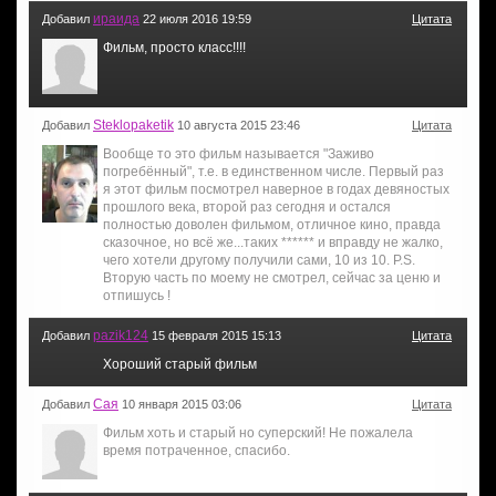
ираида
Добавил
22 июля 2016 19:59
Цитата
Фильм, просто класс!!!!
Steklopaketik
Добавил
10 августа 2015 23:46
Цитата
Вообще то это фильм называется "Заживо
погребённый", т.е. в единственном числе. Первый раз
я этот фильм посмотрел наверное в годах девяностых
прошлого века, второй раз сегодня и остался
полностью доволен фильмом, отличное кино, правда
сказочное, но всё же...таких ****** и вправду не жалко,
чего хотели другому получили сами, 10 из 10. P.S.
Вторую часть по моему не смотрел, сейчас за ценю и
отпишусь !
pazik124
Добавил
15 февраля 2015 15:13
Цитата
Хороший старый фильм
Сая
Добавил
10 января 2015 03:06
Цитата
Фильм хоть и старый но суперский! Не пожалела
время потраченное, спасибо.