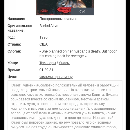
dvd
Название:
Похороненные заживо
Оригинальное
Buried Alive
название:
Год:
1990
Страна:
США
Слоган:
«She planned on her husband's death. But not on
his coming back for revenge.»
Жанр:
Триллеры
/
Ужасы
Время:
01:29:31
Цикл:
Фильмы про измену
Клинт Гудмен - абсолютно положительный человек и работящий
владелец строительной компании. Но в его жизни не все так
радужно, как ему хотелось бы: неверная супруга Клинта, Джоана,
собирается вместе со своим любовником, местным врачом,
отравить мужа, а после его смерти продать строительную
компанию и выручить за нее хорошие деньги. Злоумышленники
воплощают свой план в жизнь и пытаются убить Клинта, но как
оказалось, им не удалось довести дело до конца. Несчастный
Клинт был погребен заживо, но ему повезло, что он вовремя
очнулся. Не без труда он выбирается дешевого хлипкого гроба,