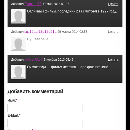
Джокер 56
Добавил
17 мая 2014 01:27
Цитата
Отличный фильм, последний раз смотрел в 1997 году.
ыы12цы12ц12ц21ц
Добавил
29 марта 2014 02:56
Цитата
Ну....так себе
SRgBRAdV
Добавил
5 ноября 2013 05:46
Цитата
Ох хосподи......фильм детства.....прекрасное кино
Добавить комментарий
Имя:
*
E-Mail:
*