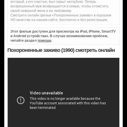
который, к его счастью, был зарыт неглубоко. Теперь
воскрешенный муж возвращается в семью, чтобы отомстить
своей неверной жене и ее любовнику.
Смотрите онлайн фильм «Похороненные заживо» в хорошем
HD качестве на нашем сайте, бесплатно и без регистрации.
Этот фильм доступен для просмотра на iPad, iPhone, SmartTV
и Android устройствах. В случае возникновения проблем,
читайте раздел
помощи
.
Похороненные заживо (1990) смотреть онлайн